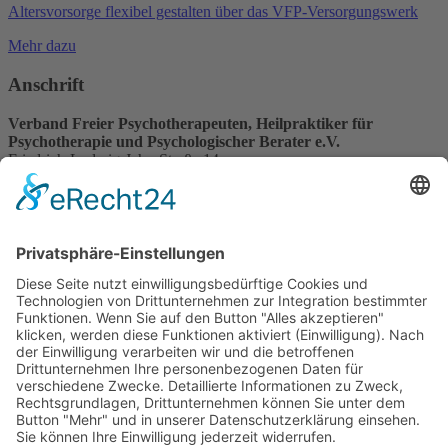
Altersvorsorge flexibel gestalten über das VFP-Versorgungswerk
Mehr dazu
Anschrift
Verband Freier Psychotherapeuten, Heilpraktiker für
Psychotherapie und Psychologischer Berater e.V.
Friedrich-Ludwig-Jahn-Straße 14
31582 Nienburg/Weser
Service-Team
05021-8650320
Diese E-Mail-Adresse ist vor Spambots geschützt! Zur Anzeige
muss JavaScript eingeschaltet sein.
Wir sind Mitglied