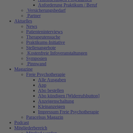
Anforderung Praktikum / Beruf
Versicherungsbedarf
Partner
Aktuelles
News
Patienteninterviews
Therapeutensuche
Praktikums-Initiative
Stellenangebote
Kostenfreie Infoveranstaltungen
Symposien
Pinnwand
Magazine
Freie Psychotherapie
Alle Ausgaben
App
Abo bestellen
Abo kündigen [Widerrufsbutton]
Anzeigenschaltung
Kleinanzeigen
Impressum Freie Psychotherapie
Paracelsus Magazin
Podcast
Mitgliederbereich