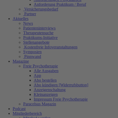
Anforderung Praktikum / Beruf
Versicherungsbedarf
Partner
Aktuelles
News
Patienteninterviews
Therapeutensuche
Praktikums-Initiative
Stellenangebote
Kostenfreie Infoveranstaltungen
Symposien
Pinnwand
Magazine
Freie Psychotherapie
Alle Ausgaben
App
Abo bestellen
Abo kündigen [Widerrufsbutton]
Anzeigenschaltung
Kleinanzeigen
Impressum Freie Psychotherapie
Paracelsus Magazin
Podcast
Mitgliederbereich