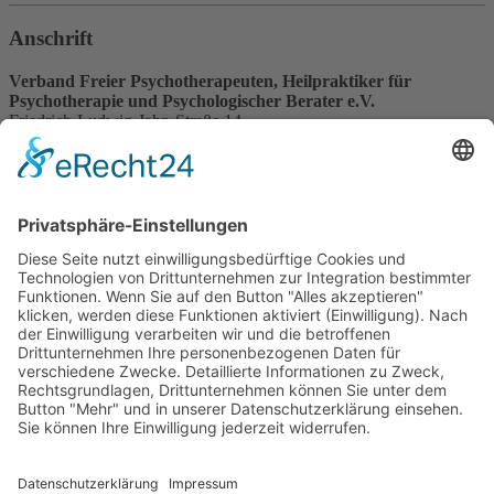
Anschrift
Verband Freier Psychotherapeuten, Heilpraktiker für
Psychotherapie und Psychologischer Berater e.V.
Friedrich-Ludwig-Jahn-Straße 14
31582 Nienburg/Weser
Service-Team
05021-8650320
Diese E-Mail-Adresse ist vor Spambots geschützt! Zur Anzeige
muss JavaScript eingeschaltet sein.
Wir sind Mitglied
VFP
Impressum