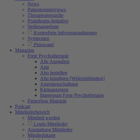
News
Patienteninterviews
Therapeutensuche
Praktikums-Initiative
Stellenangebote
Kostenfreie Infoveranstaltungen
Symposien
Pinnwand
Magazine
Freie Psychotherapie
Alle Ausgaben
App
Abo bestellen
Abo kündigen [Widerrufsbutton]
Anzeigenschaltung
Kleinanzeigen
Impressum Freie Psychotherapie
Paracelsus Magazin
Podcast
Mitgliederbereich
Mitglied werden
Login-Mitglieder
Ausstattung Mitglieder
Mitgliedskarte