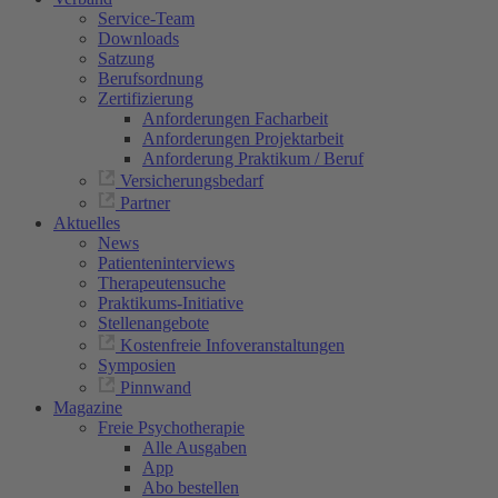
Service-Team
Downloads
Satzung
Berufsordnung
Zertifizierung
Anforderungen Facharbeit
Anforderungen Projektarbeit
Anforderung Praktikum / Beruf
Versicherungsbedarf
Partner
Aktuelles
News
Patienteninterviews
Therapeutensuche
Praktikums-Initiative
Stellenangebote
Kostenfreie Infoveranstaltungen
Symposien
Pinnwand
Magazine
Freie Psychotherapie
Alle Ausgaben
App
Abo bestellen