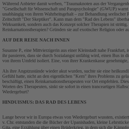
Während Anbieter damit werben, "Traumaknoten aus der Vergangenheit
"Gesellschaft für Wissenschaft und Parapsychologie" (GWUP) warnt a
unabhängig von ihrem Wahrheitsgehalt – zur Behandlung seelischer Pr
Zeitschrift "Der Skeptiker". Kann man dem "Rad des Lebens" überhaup
Wirksamkeit, sondern auch das Konzept solcher Therapien ist strittig
Reinkarnationstherapien? Gründen sie auf exotischer Religion oder a
AUF DER REISE NACH INNEN
Susanne P., eine Mittvierzigerin aus einer Kleinstadt nahe Frankfurt,
ihr passieren, dass sie durch Sozialangst unfähig wird, einen Bus in 
von ihrem Umfeld isoliert. Eine, von ihrer Krankenkasse genehmigte, 
Als ihre Angstzustände wieder akut wurden, suchte sie eine heilkundli
Gefühl hatte, nicht an den eigentlichen "Kern" ihres Problems zu gela
beschäftigt, einen Reinkarnationstherapeuten vor Ort empfehlen. Dies
Worten des Therapeuten, sinkt sie sofort in einen tranceartigen Halbsc
Wiedergeburt?
HINDUISMUS: DAS RAD DES LEBENS
Lange bevor wir in Europa etwas von Wiedergeburt wussten, existiert
v. Chr. entstanden die die Bücher der Upanishaden, kleine Lehrstück
Gita, eine Erzählung über einen Brüderkrieg, in dem sich die Kämpfen