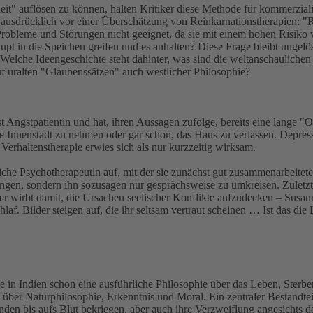
" auflösen zu können, halten Kritiker diese Methode für kommerziali
usdrücklich vor einer Überschätzung von Reinkarnationstherapien: "Re
obleme und Störungen nicht geeignet, da sie mit einem hohen Risiko ver
t in die Speichen greifen und es anhalten? Diese Frage bleibt ungelös
. Welche Ideengeschichte steht dahinter, was sind die weltanschauliche
uf uralten "Glaubenssätzen" auch westlicher Philosophie?
 ist Angstpatientin und hat, ihren Aussagen zufolge, bereits eine lange
die Innenstadt zu nehmen oder gar schon, das Haus zu verlassen. Depress
Verhaltenstherapie erwies sich als nur kurzzeitig wirksam.
che Psychotherapeutin auf, mit der sie zunächst gut zusammenarbeitete.
ngen, sondern ihn sozusagen nur gesprächsweise zu umkreisen. Zuletzt l
er wirbt damit, die Ursachen seelischer Konflikte aufzudecken – Susann
hlaf. Bilder steigen auf, die ihr seltsam vertraut scheinen … Ist das d
e in Indien schon eine ausführliche Philosophie über das Leben, Ster
e über Naturphilosophie, Erkenntnis und Moral. Ein zentraler Bestandte
den bis aufs Blut bekriegen, aber auch ihre Verzweiflung angesichts d