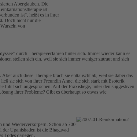
sierten Aberglauben. Die
inkarnationstherapie ist –
bunden ist", heißt es in ihrer
t. Doch nicht nur die
n Wurzeln von
 "Odyssee" durch Therapieverfahren hinter sich. Immer wieder kann es
ionen stellen sich ein, weil sie sich immer weniger zutraut und sich
 Aber auch diese Therapie brach sie enttäuscht ab, weil sie dabei das
ieß sie sich von ihrer Freundin Anne, die sich stark mit Esoterik
e fühlt sich angesprochen. Auf der Praxisliege, unter den suggestiven
ie Lösung ihrer Probleme? Gibt es überhaupt so etwas wie
ben und Wiederverkörpern. Schon ab 700
il der Upanishaden ist die Bhagavad
es Todes darlegen.