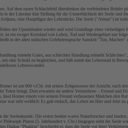
hens. Auf dem rauen Schlachtfeld überdenken die verfeindeten Brüder pl
in der Literatur klar Stellung für die Unsterblichkeit der Seele und i
nnt Ardjuna, eine Hauptfigur des Lehrstücks. Die Seele ("Atman") ist todl
en Teilen der Upanishaden wieder und wird Grundlage einer vielseitigen
irbt, ist ein ewiger Kreislauf von Leben, Tod und Wiedergeburt nur folg
eißt in der alten indischen Gelehrtensprache Sanskrit "Tun, Machen" 
r Handlung entsteht Gutes, aus schlechter Handlung entsteht Schlechtes
 um eine Schuld zu begleichen, und hält somit das Lebensrad in Bewe
tadellosen Lebenswandel.
Homer ist um 800 v.Chr. mit seinen Zeitgenossen der Ansicht, nach de
r Toten bringt. Dort erwarten sie andere Verstorbene – Freund und Fei
s, lässt Homer einem von seinem Freund verlassenen Mädchen den Rat g
se war sehr weltlich: Es galt einfach, das Leben im Hier und Jetzt zu 
die Seelenkunde. Die ersten beiden waren Naturforscher und fanden, da
ner Philosoph Platon (5. Jahrhundert v. Chr.) hingegen sieht die Seele 
ten Dialog "Phaidon" beschreibt er, dass die Seele vor ihrer Verkörperu