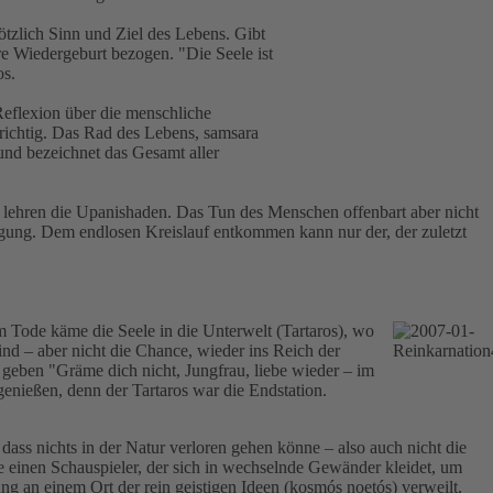
ötzlich Sinn und Ziel des Lebens. Gibt
hre Wiedergeburt bezogen. "Die Seele ist
os.
 Reflexion über die menschliche
erichtig. Das Rad des Lebens, samsara
und bezeichnet das Gesamt aller
", lehren die Upanishaden. Das Tun des Menschen offenbart aber nicht
gung. Dem endlosen Kreislauf entkommen kann nur der, der zuletzt
m Tode käme die Seele in die Unterwelt (Tartaros), wo
nd – aber nicht die Chance, wieder ins Reich der
eben "Gräme dich nicht, Jungfrau, liebe wieder – im
genießen, denn der Tartaros war die Endstation.
ss nichts in der Natur verloren gehen könne – also auch nicht die
wie einen Schauspieler, der sich in wechselnde Gewänder kleidet, um
ng an einem Ort der rein geistigen Ideen (kosmós noetós) verweilt,