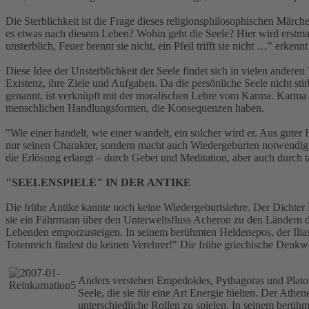
Die Sterblichkeit ist die Frage dieses religionsphilosophischen Märc
es etwas nach diesem Leben? Wohin geht die Seele? Hier wird erstmals 
unsterblich, Feuer brennt sie nicht, ein Pfeil trifft sie nicht …" erke
Diese Idee der Unsterblichkeit der Seele findet sich in vielen ander
Existenz, ihre Ziele und Aufgaben. Da die persönliche Seele nicht st
genannt, ist verknüpft mit der moralischen Lehre vom Karma. Karma h
menschlichen Handlungsformen, die Konsequenzen haben.
"Wie einer handelt, wie einer wandelt, ein solcher wird er. Aus gute
nur seinen Charakter, sondern macht auch Wiedergeburten notwendig,
die Erlösung erlangt – durch Gebet und Meditation, aber auch durch 
"SEELENSPIELE" IN DER ANTIKE
Die frühe Antike kannte noch keine Wiedergeburtslehre. Der Dichter 
sie ein Fährmann über den Unterweltsfluss Acheron zu den Ländern de
Lebenden emporzusteigen. In seinem berühmten Heldenepos, der Ilia
Totenreich findest du keinen Verehrer!" Die frühe griechische Denkwei
Anders verstehen Empedokles, Pythagoras und Platon 
Seele, die sie für eine Art Energie hielten. Der Athe
unterschiedliche Rollen zu spielen. In seinem berühm