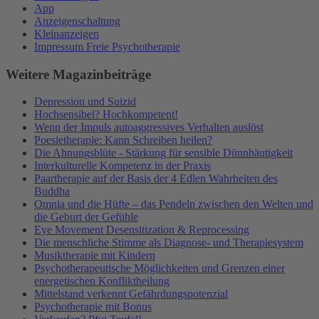
App
Anzeigenschaltung
Kleinanzeigen
Impressum Freie Psychotherapie
Weitere Magazinbeiträge
Depression und Suizid
Hochsensibel? Hochkompetent!
Wenn der Impuls autoaggressives Verhalten auslöst
Poesietherapie: Kann Schreiben heilen?
Die Ahnungsblüte - Stärkung für sensible Dünnhäutigkeit
Interkulturelle Kompetenz in der Praxis
Paartherapie auf der Basis der 4 Edlen Wahrheiten des
Buddha
Omnia und die Hüfte – das Pendeln zwischen den Welten und
die Geburt der Gefühle
Eye Movement Desensitization & Reprocessing
Die menschliche Stimme als Diagnose- und Therapiesystem
Musiktherapie mit Kindern
Psychotherapeutische Möglichkeiten und Grenzen einer
energetischen Konfliktheilung
Mittelstand verkennt Gefährdungspotenzial
Psychotherapie mit Bonus