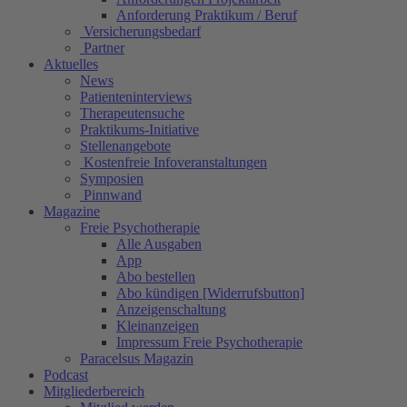
Anforderung Praktikum / Beruf
Versicherungsbedarf
Partner
Aktuelles
News
Patienteninterviews
Therapeutensuche
Praktikums-Initiative
Stellenangebote
Kostenfreie Infoveranstaltungen
Symposien
Pinnwand
Magazine
Freie Psychotherapie
Alle Ausgaben
App
Abo bestellen
Abo kündigen [Widerrufsbutton]
Anzeigenschaltung
Kleinanzeigen
Impressum Freie Psychotherapie
Paracelsus Magazin
Podcast
Mitgliederbereich