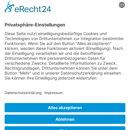
31582 Nienburg/Weser
Service-Team
05021-8650320
Diese E-Mail-Adresse ist vor Spambots geschützt! Zur Anzeige
muss JavaScript eingeschaltet sein.
Wir sind Mitglied
VFP
Impressum
Datenschutzerklärung
Login
Widerrufsbutton