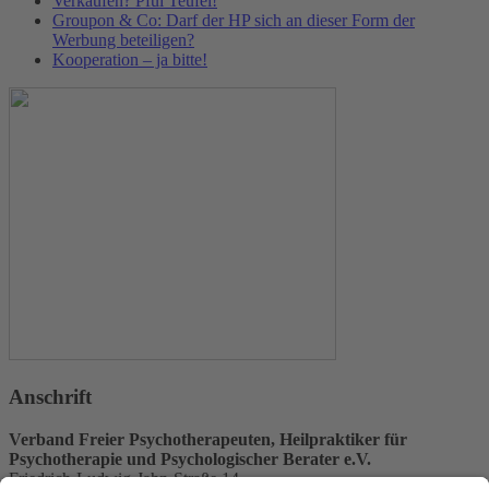
Verkaufen? Pfui Teufel!
Groupon & Co: Darf der HP sich an dieser Form der
Werbung beteiligen?
Kooperation – ja bitte!
Anschrift
Verband Freier Psychotherapeuten, Heilpraktiker für
Psychotherapie und Psychologischer Berater e.V.
Friedrich-Ludwig-Jahn-Straße 14