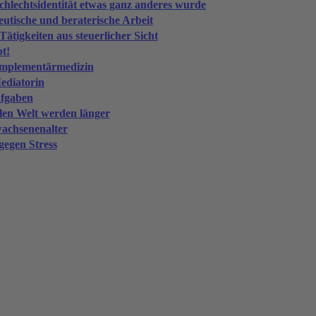
schlechtsidentität etwas ganz anderes wurde
utische und beraterische Arbeit
Tätigkeiten aus steuerlicher Sicht
bt!
omplementärmedizin
ediatorin
ufgaben
alen Welt werden länger
wachsenenalter
gegen Stress