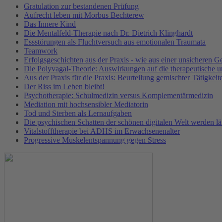
Gratulation zur bestandenen Prüfung
Aufrecht leben mit Morbus Bechterew
Das Innere Kind
Die Mentalfeld-Therapie nach Dr. Dietrich Klinghardt
Essstörungen als Fluchtversuch aus emotionalen Traumata
Teamwork
Erfolgsgeschichten aus der Praxis - wie aus einer unsicheren G
Die Polyvagal-Theorie: Auswirkungen auf die therapeutische un
Aus der Praxis für die Praxis: Beurteilung gemischter Tätigkeite
Der Riss im Leben bleibt!
Psychotherapie: Schulmedizin versus Komplementärmedizin
Mediation mit hochsensibler Mediatorin
Tod und Sterben als Lernaufgaben
Die psychischen Schatten der schönen digitalen Welt werden l
Vitalstofftherapie bei ADHS im Erwachsenenalter
Progressive Muskelentspannung gegen Stress