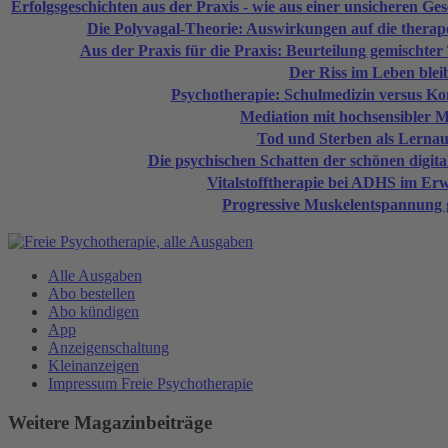
Erfolgsgeschichten aus der Praxis - wie aus einer unsicheren Ge
Die Polyvagal-Theorie: Auswirkungen auf die therape
Aus der Praxis für die Praxis: Beurteilung gemischter 
Der Riss im Leben blei
Psychotherapie: Schulmedizin versus K
Mediation mit hochsensibler M
Tod und Sterben als Lerna
Die psychischen Schatten der schönen digit
Vitalstofftherapie bei ADHS im Er
Progressive Muskelentspannung 
Alle Ausgaben
Abo bestellen
Abo kündigen
App
Anzeigenschaltung
Kleinanzeigen
Impressum Freie Psychotherapie
Weitere Magazinbeiträge