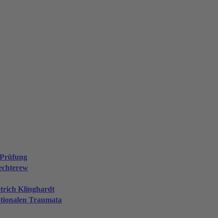
 Prüfung
echterew
trich Klinghardt
otionalen Traumata