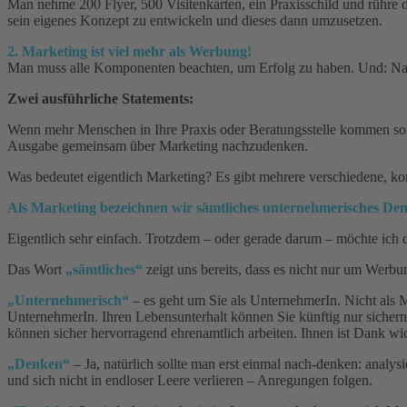
Man nehme 200 Flyer, 500 Visitenkarten, ein Praxisschild und rühre 
sein eigenes Konzept zu entwickeln und dieses dann umzusetzen.
2. Marketing ist viel mehr als Werbung!
Man muss alle Komponenten beachten, um Erfolg zu haben. Und: Nat
Zwei ausführliche Statements:
Wenn mehr Menschen in Ihre Praxis oder Beratungsstelle kommen solle
Ausgabe gemeinsam über Marketing nachzudenken.
Was bedeutet eigentlich Marketing? Es gibt mehrere verschiedene, ko
Als Marketing bezeichnen wir sämtliches unternehmerisches Den
Eigentlich sehr einfach. Trotzdem – oder gerade darum – möchte ich 
Das Wort
„sämtliches“
zeigt uns bereits, dass es nicht nur um Werbun
„Unternehmerisch“
– es geht um Sie als UnternehmerIn. Nicht als Mut
UnternehmerIn. Ihren Lebensunterhalt können Sie künftig nur sichern,
können sicher hervorragend ehrenamtlich arbeiten. Ihnen ist Dank wich
„Denken“
– Ja, natürlich sollte man erst einmal nach-denken: analys
und sich nicht in endloser Leere verlieren – Anregungen folgen.