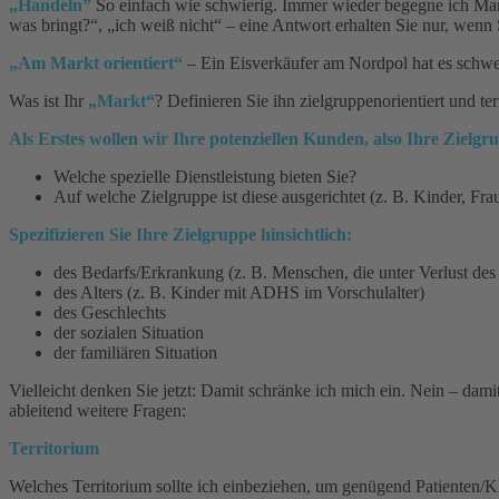
„Handeln”
So einfach wie schwierig. Immer wieder begegne ich Mandan
was bringt?“, „ich weiß nicht“ – eine Antwort erhalten Sie nur, wenn 
„Am Markt orientiert“
– Ein Eisverkäufer am Nordpol hat es schwer.
Was ist Ihr
„Markt“
? Definieren Sie ihn zielgruppenorientiert und t
Als Erstes wollen wir Ihre potenziellen Kunden, also Ihre Zielgru
Welche spezielle Dienstleistung bieten Sie?
Auf welche Zielgruppe ist diese ausgerichtet (z. B. Kinder, Fra
Spezifizieren Sie Ihre Zielgruppe hinsichtlich:
des Bedarfs/Erkrankung (z. B. Menschen, die unter Verlust des 
des Alters (z. B. Kinder mit ADHS im Vorschulalter)
des Geschlechts
der sozialen Situation
der familiären Situation
Vielleicht denken Sie jetzt: Damit schränke ich mich ein. Nein – dami
ableitend weitere Fragen:
Territorium
Welches Territorium sollte ich einbeziehen, um genügend Patienten/Kl