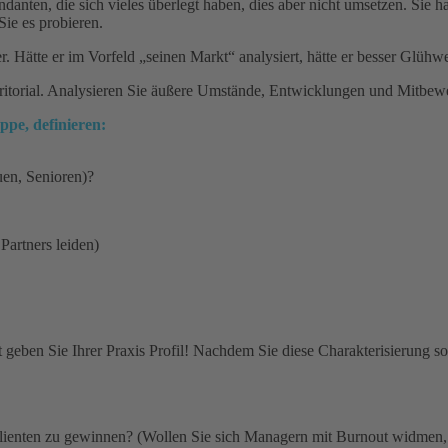
ten, die sich vieles überlegt haben, dies aber nicht umsetzen. Sie ha
Sie es probieren.
 Hätte er im Vorfeld „seinen Markt“ analysiert, hätte er besser Glühw
erritorial. Analysieren Sie äußere Umstände, Entwicklungen und Mitbew
ppe, definieren:
uen, Senioren)?
Partners leiden)
t geben Sie Ihrer Praxis Profil! Nachdem Sie diese Charakterisierung so
ienten zu gewinnen? (Wollen Sie sich Managern mit Burnout widmen, ist