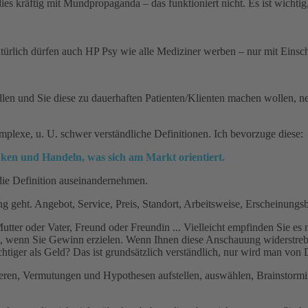
dies kräftig mit Mundpropaganda – das funktioniert nicht. Es ist wicht
ürlich dürfen auch HP Psy wie alle Mediziner werben – nur mit Einsc
n und Sie diese zu dauerhaften Patienten/Klienten machen wollen, neh
mplexe, u. U. schwer verständliche Definitionen. Ich bevorzuge diese:
ken und Handeln, was sich am Markt orientiert.
die Definition auseinandernehmen.
g geht. Angebot, Service, Preis, Standort, Arbeitsweise, Erscheinungsbi
ter oder Vater, Freund oder Freundin ... Vielleicht empfinden Sie es nic
 wenn Sie Gewinn erzielen. Wenn Ihnen diese Anschauung widerstrebt, ka
tiger als Geld? Das ist grundsätzlich verständlich, nur wird man von D
ieren, Vermutungen und Hypothesen aufstellen, auswählen, Brainstorming 