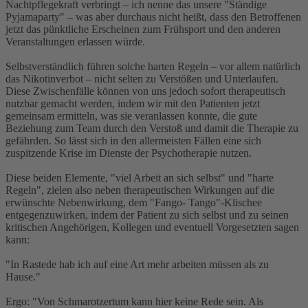
Nachtpflegekraft verbringt – ich nenne das unsere "Ständige
Pyjamaparty" – was aber durchaus nicht heißt, dass den Betroffenen
jetzt das pünktliche Erscheinen zum Frühsport und den anderen
Veranstaltungen erlassen würde.
Selbstverständlich führen solche harten Regeln – vor allem natürlich
das Nikotinverbot – nicht selten zu Verstößen und Unterlaufen.
Diese Zwischenfälle können von uns jedoch sofort therapeutisch
nutzbar gemacht werden, indem wir mit den Patienten jetzt
gemeinsam ermitteln, was sie veranlassen konnte, die gute
Beziehung zum Team durch den Verstoß und damit die Therapie zu
gefährden. So lässt sich in den allermeisten Fällen eine sich
zuspitzende Krise im Dienste der Psychotherapie nutzen.
Diese beiden Elemente, "viel Arbeit an sich selbst" und "harte
Regeln", zielen also neben therapeutischen Wirkungen auf die
erwünschte Nebenwirkung, dem "Fango- Tango"-Klischee
entgegenzuwirken, indem der Patient zu sich selbst und zu seinen
kritischen Angehörigen, Kollegen und eventuell Vorgesetzten sagen
kann:
"In Rastede hab ich auf eine Art mehr arbeiten müssen als zu
Hause."
Ergo: "Von Schmarotzertum kann hier keine Rede sein. Als