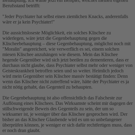
Behauptung. Ich wähle jetzt ein Beispiel, welches meinen eigenen
Berufsstand betrifft:
"Jeder Psychiater hat selbst einen ziemlichen Knacks, anderenfalls
wäre er ja kein Psychiater!"
Die aussichtsloseste Möglichkeit, ein solches Klischee zu
widerlegen, wäre jetzt die Gegenbehauptung gegen die
Klischeebehauptung – diese Gegenbehauptung, möglichst noch mit
"Moralin" angereichert, wie verwerflich es sei, einem solchen
miesen Klischee anzuhängen wie diesem. Mein das Klischee
hegende Gegenüber wird sich jetzt beeilen zu dementieren, dass er
durchaus nicht glaube, dass Psychiater selbst mehr oder weniger von
Geisteskrankheit betroffen seien und so weiter. Heimlich jedoch
wird mein Gegenüber sein Klischee massiv bestätigt finden: Denn
wenn das Klischee nicht zutreffend wäre, hätte der Psychiater es ja
nicht nötig gehabt, das Gegenteil zu behaupten.
Die Gegenbehauptung ist also offensichtlich das Falscheste zur
Auflösung eines Klischees. Das Wirksamste scheint mir dagegen der
stillschweigende Beweis des Gegenteils zu sein, der um so
wirksamer ist, je weniger über das Klischee gesprochen wird. Der
bisher an das Klischee Glaubende wird es um so unbefangener
überprüfen können, je weniger er sich dafür rechtfertigen muss, dass
er noch dran glaubt.