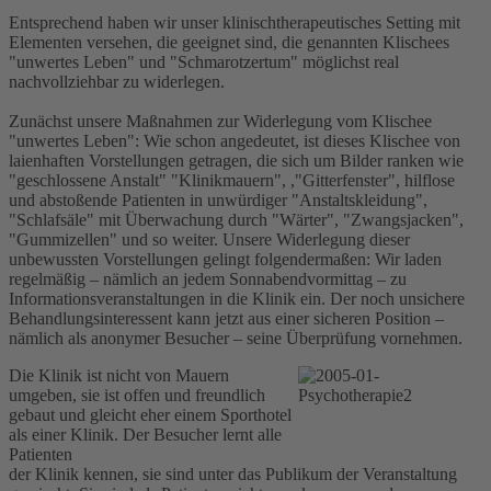
Entsprechend haben wir unser klinischtherapeutisches Setting mit
Elementen versehen, die geeignet sind, die genannten Klischees
"unwertes Leben" und "Schmarotzertum" möglichst real
nachvollziehbar zu widerlegen.
Zunächst unsere Maßnahmen zur Widerlegung vom Klischee
"unwertes Leben": Wie schon angedeutet, ist dieses Klischee von
laienhaften Vorstellungen getragen, die sich um Bilder ranken wie
"geschlossene Anstalt" "Klinikmauern", ,"Gitterfenster", hilflose
und abstoßende Patienten in unwürdiger "Anstaltskleidung",
"Schlafsäle" mit Überwachung durch "Wärter", "Zwangsjacken",
"Gummizellen" und so weiter. Unsere Widerlegung dieser
unbewussten Vorstellungen gelingt folgendermaßen: Wir laden
regelmäßig – nämlich an jedem Sonnabendvormittag – zu
Informationsveranstaltungen in die Klinik ein. Der noch unsichere
Behandlungsinteressent kann jetzt aus einer sicheren Position –
nämlich als anonymer Besucher – seine Überprüfung vornehmen.
Die Klinik ist nicht von Mauern
umgeben, sie ist offen und freundlich
gebaut und gleicht eher einem Sporthotel
als einer Klinik. Der Besucher lernt alle
Patienten
der Klinik kennen, sie sind unter das Publikum der Veranstaltung