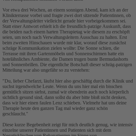
Vor etwa drei Wochen, an einem sonnigen Abend, kam ich an der
Klinikterrasse vorbei und fragte zwei dort sitzende Patientinnen, ob
der Verwaltungsleiter vielleicht gerade hier vorbeigekommen sei.
Statt einer Antwort erhielt ich die freundlich-patzige Auskunft, dass
die beiden nach einem harten Therapietag wie diesem zu erschöpft
seien, um noch nach Verwaltungsleitern Ausschau zu halten. Erst
beim zweiten Hinschauen wurde mir klar, worauf diese zunächst
schräge Kommunikation zielen wollte: Die Sonne schien, die
Terrasse mit ihren Gartenmöbeln und Sonnenschirmen hatte ein
hotelähnliches Ambiente, die Damen trugen bunte Bermudashorts
und Sonnenbrillen. Die eigentliche Botschaft dieser schräg-patzigen
Mitteilung war also ungefähr so zu verstehen:
"Du, lieber Chefarzt, läufst hier also geschäftig durch die Klinik und
suchst irgendwelche Leute. Wenn du uns hier mal ein bisschen
gemütlich sitzen siehst, zumal wir obendrein auch noch körperlich
sichtlich gesund sind, dann sollst du aber bitte bloß nicht denken,
dass wir hier einen faulen Lenz schieben. Vielmehr hat uns deine
Therapie heute den ganzen Tag mal wieder ganz schön
geschlaucht."
Diese kurze Begebenheit zeigt für mich deutlich genug, wie intensiv
einzelne unserer Patientinnen und Patienten sich mit dem
Negativklischee von Rehapatienten im Sinne von