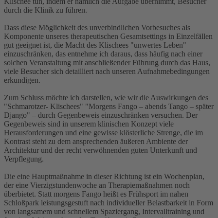
Klischee tun, indem er nämlich die Aufgabe übernimmt, Besucher
durch die Klinik zu führen.
Dass diese Möglichkeit des unverbindlichen Vorbesuches als
Komponente unseres therapeutischen Gesamtsettings in Einzelfällen
gut geeignet ist, die Macht des Klischees "unwertes Leben"
einzuschränken, das entnehme ich daraus, dass häufig nach einer
solchen Veranstaltung mit anschließender Führung durch das Haus,
viele Besucher sich detailliert nach unseren Aufnahmebedingungen
erkundigen.
Zum Schluss möchte ich darstellen, wie wir die Auswirkungen des
"Schmarotzer- Klischees" "Morgens Fango – abends Tango – später
Django" – durch Gegenbeweis einzuschränken versuchen. Der
Gegenbeweis sind in unserem klinischen Konzept viele
Herausforderungen und eine gewisse klösterliche Strenge, die im
Kontrast steht zu dem ansprechenden äußeren Ambiente der
Architektur und der recht verwöhnenden guten Unterkunft und
Verpflegung.
Die eine Hauptmaßnahme in dieser Richtung ist ein Wochenplan,
der eine Vierzigstundenwoche an Therapiemaßnahmen noch
überbietet. Statt morgens Fango heißt es Frühsport im nahen
Schloßpark leistungsgestuft nach individueller Belastbarkeit in Form
von langsamem und schnellem Spaziergang, Intervalltraining und