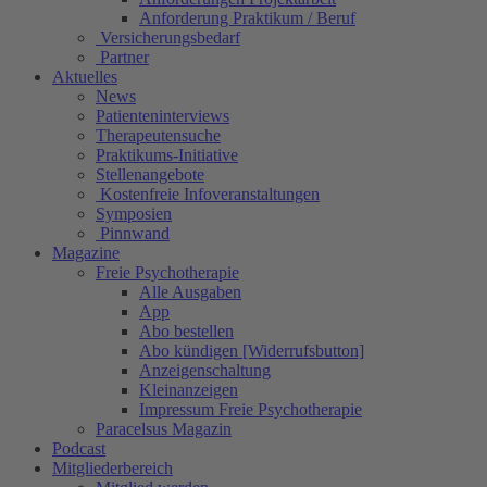
Anforderung Praktikum / Beruf
Versicherungsbedarf
Partner
Aktuelles
News
Patienteninterviews
Therapeutensuche
Praktikums-Initiative
Stellenangebote
Kostenfreie Infoveranstaltungen
Symposien
Pinnwand
Magazine
Freie Psychotherapie
Alle Ausgaben
App
Abo bestellen
Abo kündigen [Widerrufsbutton]
Anzeigenschaltung
Kleinanzeigen
Impressum Freie Psychotherapie
Paracelsus Magazin
Podcast
Mitgliederbereich