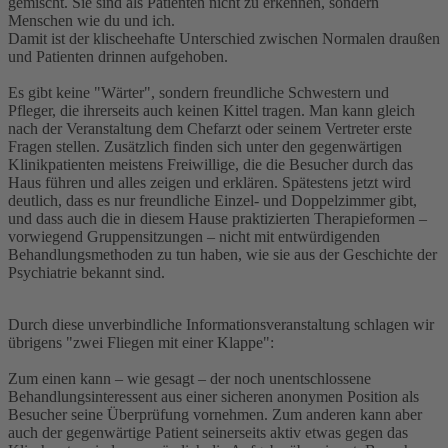
gemischt. Sie sind als Patienten nicht zu erkennen, sondern
Menschen wie du und ich.
Damit ist der klischeehafte Unterschied zwischen Normalen draußen
und Patienten drinnen aufgehoben.
Es gibt keine "Wärter", sondern freundliche Schwestern und
Pfleger, die ihrerseits auch keinen Kittel tragen. Man kann gleich
nach der Veranstaltung dem Chefarzt oder seinem Vertreter erste
Fragen stellen. Zusätzlich finden sich unter den gegenwärtigen
Klinikpatienten meistens Freiwillige, die die Besucher durch das
Haus führen und alles zeigen und erklären. Spätestens jetzt wird
deutlich, dass es nur freundliche Einzel- und Doppelzimmer gibt,
und dass auch die in diesem Hause praktizierten Therapieformen –
vorwiegend Gruppensitzungen – nicht mit entwürdigenden
Behandlungsmethoden zu tun haben, wie sie aus der Geschichte der
Psychiatrie bekannt sind.
Durch diese unverbindliche Informationsveranstaltung schlagen wir
übrigens "zwei Fliegen mit einer Klappe":
Zum einen kann – wie gesagt – der noch unentschlossene
Behandlungsinteressent aus einer sicheren anonymen Position als
Besucher seine Überprüfung vornehmen. Zum anderen kann aber
auch der gegenwärtige Patient seinerseits aktiv etwas gegen das