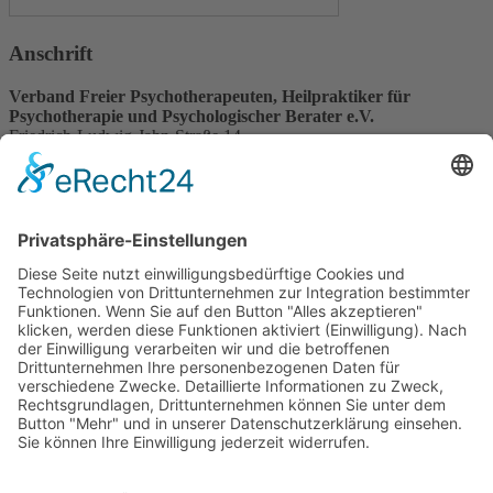
Anschrift
Verband Freier Psychotherapeuten, Heilpraktiker für
Psychotherapie und Psychologischer Berater e.V.
Friedrich-Ludwig-Jahn-Straße 14
31582 Nienburg/Weser
Service-Team
05021-8650320
Diese E-Mail-Adresse ist vor Spambots geschützt! Zur Anzeige
muss JavaScript eingeschaltet sein.
Wir sind Mitglied
VFP