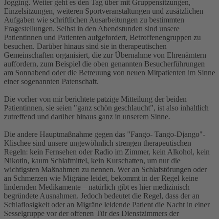
Jogging. Weiter geht es den Tag über mit Gruppensitzungen,
Einzelsitzungen, weiteren Sportveranstaltungen und zusätzlichen
Aufgaben wie schriftlichen Ausarbeitungen zu bestimmten
Fragestellungen. Selbst in den Abendstunden sind unsere
Patientinnen und Patienten aufgefordert, Betroffenengruppen zu
besuchen. Darüber hinaus sind sie in therapeutischen
Gemeinschaften organisiert, die zur Übernahme von Ehrenämtern
auffordern, zum Beispiel die oben genannten Besucherführungen
am Sonnabend oder die Betreuung von neuen Mitpatienten im Sinne
einer sogenannten Patenschaft.
Die vorher von mir berichtete patzige Mitteilung der beiden
Patientinnen, sie seien "ganz schön geschlaucht", ist also inhaltlich
zutreffend und darüber hinaus ganz in unserem Sinne.
Die andere Hauptmaßnahme gegen das "Fango- Tango-Django"-
Klischee sind unsere ungewöhnlich strengen therapeutischen
Regeln: kein Fernsehen oder Radio im Zimmer, kein Alkohol, kein
Nikotin, kaum Schlafmittel, kein Kurschatten, um nur die
wichtigsten Maßnahmen zu nennen. Wer an Schlafstörungen oder
an Schmerzen wie Migräne leidet, bekommt in der Regel keine
lindernden Medikamente – natürlich gibt es hier medizinisch
begründete Ausnahmen. Jedoch bedeutet die Regel, dass der an
Schlaflosigkeit oder an Migräne leidende Patient die Nacht in einer
Sesselgruppe vor der offenen Tür des Dienstzimmers der