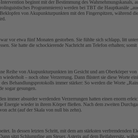
Intervention beginnt mit der Bestimmung des Wahrnehmungskanals, auf
olinguistisches Programmieren) werden bei TBT die Hauptkanäle „audi
 Beklopfen von Akupunkturpunkten mit den Fingerspitzen, während die 
ird.
war vor etwa fünf Monaten gestorben. Sie fühlte sich schlapp, litt unt
en. Sie hatte die schockierende Nachricht am Telefon erhalten; somit
 eine Reihe von Akupunkturpunkten im Gesicht und am Oberkörper von
on wiederholt – noch ohne Verzerrung. Dann flüstert sie diese Worte ei
e des Behandlungsprotokolls immer stärker: So werden die Worte „Rainer
de sogar gesungen.
 den immer absurder werdenden Verzerrungen hatten einen enorm erleic
die Energie wieder in ihrem Körper fließen. Nach dem zweiten Durchga
on acht (auf der Skala von null bis zehn).
itet. In dessen letzten Schritt, mit dem am stärksten verfremdenden El
Dann sitzt Schlumpfine am Steuer, Asterix auf dem Beifahrersitz, wäh