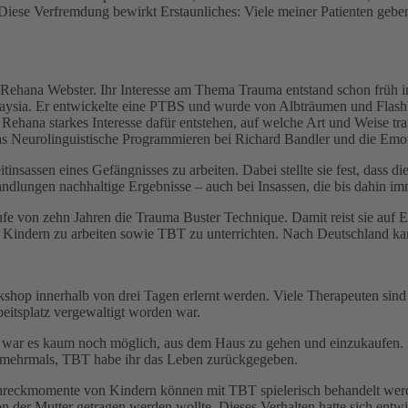
iese Verfremdung bewirkt Erstaunliches: Viele meiner Patienten gebe
Rehana Webster. Ihr Interesse am Thema Trauma entstand schon früh in
aysia. Er entwickelte eine PTBS und wurde von Albträumen und Flashbac
 Rehana starkes Interesse dafür entstehen, auf welche Art und Weise tr
as Neurolinguistische Programmieren bei Richard Bandler und die Em
nsassen eines Gefängnisses zu arbeiten. Dabei stellte sie fest, dass di
dlungen nachhaltige Ergebnisse – auch bei Insassen, die bis dahin im
fe von zehn Jahren die Trauma Buster Technique. Damit reist sie auf 
d Kindern zu arbeiten sowie TBT zu unterrichten. Nach Deutschland 
kshop innerhalb von drei Tagen erlernt werden. Viele Therapeuten sin
beitsplatz vergewaltigt worden war.
war es kaum noch möglich, aus dem Haus zu gehen und einzukaufen. 
sie mehrmals, TBT habe ihr das Leben zurückgegeben.
chreckmomente von Kindern können mit TBT spielerisch behandelt werd
on der Mutter getragen werden wollte. Dieses Verhalten hatte sich ent