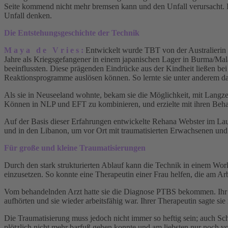
Seite kommend nicht mehr bremsen kann und den Unfall verursacht. D
Unfall denken.
Die Entstehungsgeschichte der Technik
M a y a d e V r i e s :
Entwickelt wurde TBT von der Australierin 
Jahre als Kriegsgefangener in einem japanischen Lager in Burma/Mal
beeinflussten. Diese prägenden Eindrücke aus der Kindheit ließen bei
Reaktionsprogramme auslösen können. So lernte sie unter anderem d
Als sie in Neuseeland wohnte, bekam sie die Möglichkeit, mit Langzeiti
Können in NLP und EFT zu kombinieren, und erzielte mit ihren Behan
Auf der Basis dieser Erfahrungen entwickelte Rehana Webster im Lau
und in den Libanon, um vor Ort mit traumatisierten Erwachsenen un
Für große und kleine Traumatisierungen
Durch den stark strukturierten Ablauf kann die Technik in einem Wor
einzusetzen. So konnte eine Therapeutin einer Frau helfen, die am Ar
Vom behandelnden Arzt hatte sie die Diagnose PTBS bekommen. Ihr 
aufhörten und sie wieder arbeitsfähig war. Ihrer Therapeutin sagte 
Die Traumatisierung muss jedoch nicht immer so heftig sein; auch S
plötzlich nicht mehr barfuß gehen konnte und am liebsten nur noch v