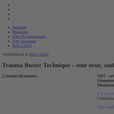
Startseite
Magazine
Freie Psychotherapie
Alle Ausgaben
Heft 1/2019
Veröffentlicht in
Heft 1/2019
.
Trauma Buster Technique – eine neue, sa
TBT – seh
Elementen
Minimum 
T h o r s 
Unfalltrau
Auf welc