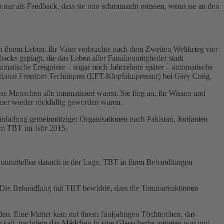
n mir als Feedback, dass sie nun schmunzeln müssen, wenn sie an den
 ihrem Leben. Ihr Vater verbrachte nach dem Zweiten Weltkrieg vier
ks geplagt, die das Leben aller Familienmitglieder stark
aumatische Ereignisse – sogar noch Jahrzehnte später – automatische
otional Freedom Techniques (EFT-Klopfakupressur) bei Gary Craig.
ese Menschen alle traumatisiert waren. Sie fing an, ihr Wissen und
mer wieder rückfällig geworden waren.
Einladung gemeinnütziger Organisationen nach Pakistan, Jordanien
kam TBT im Jahr 2015.
d unmittelbar danach in der Lage, TBT in ihren Behandlungen
Die Behandlung mit TBT bewirkte, dass die Traumareaktionen
en. Eine Mutter kam mit ihrem fünfjährigen Töchterchen, das
wickelt, nachdem das Mädchen in eine Glasscherbe getreten war und