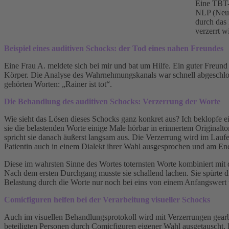
Eine TBT-
NLP (Neur
durch das
verzerrt w
Beispiel eines auditiven Schocks: der Tod eines nahen Freundes
Eine Frau A. meldete sich bei mir und bat um Hilfe. Ein guter Freund 
Körper. Die Analyse des Wahrnehmungskanals war schnell abgeschloss
gehörten Worten: „Rainer ist tot“.
Die Behandlung des auditiven Schocks: Verzerrung der Worte
Wie sieht das Lösen dieses Schocks ganz konkret aus? Ich beklopfe
sie die belastenden Worte einige Male hörbar in erinnertem Originalt
spricht sie danach äußerst langsam aus. Die Verzerrung wird im Lauf
Patientin auch in einem Dialekt ihrer Wahl ausgesprochen und am En
Diese im wahrsten Sinne des Wortes toternsten Worte kombiniert mit
Nach dem ersten Durchgang musste sie schallend lachen. Sie spürte 
Belastung durch die Worte nur noch bei eins von einem Anfangswert v
Comicfiguren helfen bei der Verarbeitung visueller Schocks
Auch im visuellen Behandlungsprotokoll wird mit Verzerrungen gearbe
beteiligten Personen durch Comicfiguren eigener Wahl ausgetauscht. 