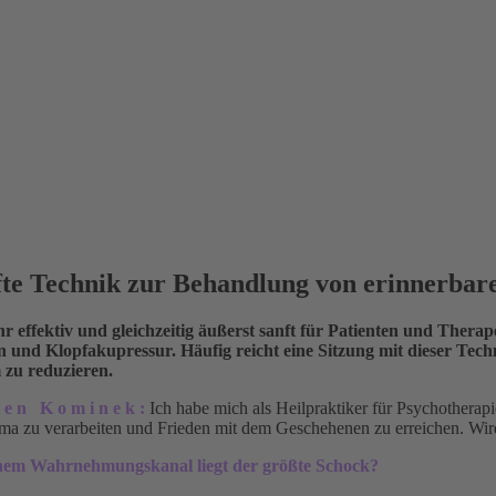
nfte Technik zur Behandlung von erinnerb
r effektiv und gleichzeitig äußerst sanft für Patienten und Thera
 und Klopfakupressur. Häufig reicht eine Sitzung mit dieser Te
zu reduzieren.
t e n K o m i n e k :
Ich habe mich als Heilpraktiker für Psychotherapi
ma zu verarbeiten und Frieden mit dem Geschehenen zu erreichen. Wird
hem Wahrnehmungskanal liegt der größte Schock?