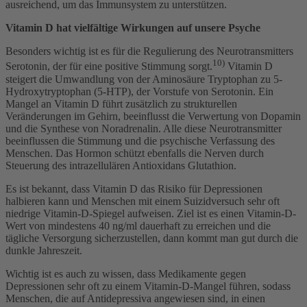
ausreichend, um das Immunsystem zu unterstützen.
Vitamin D hat vielfältige Wirkungen auf unsere Psyche
Besonders wichtig ist es für die Regulierung des Neurotransmitters
10)
Serotonin, der für eine positive Stimmung sorgt.
Vitamin D
steigert die Umwandlung von der Aminosäure Tryptophan zu 5-
Hydroxytryptophan (5-HTP), der Vorstufe von Serotonin. Ein
Mangel an Vitamin D führt zusätzlich zu strukturellen
Veränderungen im Gehirn, beeinflusst die Verwertung von Dopamin
und die Synthese von Noradrenalin. Alle diese Neurotransmitter
beeinflussen die Stimmung und die psychische Verfassung des
Menschen. Das Hormon schützt ebenfalls die Nerven durch
Steuerung des intrazellulären Antioxidans Glutathion.
Es ist bekannt, dass Vitamin D das Risiko für Depressionen
halbieren kann und Menschen mit einem Suizidversuch sehr oft
niedrige Vitamin-D-Spiegel aufweisen. Ziel ist es einen Vitamin-D-
Wert von mindestens 40 ng/ml dauerhaft zu erreichen und die
tägliche Versorgung sicherzustellen, dann kommt man gut durch die
dunkle Jahreszeit.
Wichtig ist es auch zu wissen, dass Medikamente gegen
Depressionen sehr oft zu einem Vitamin-D-Mangel führen, sodass
Menschen, die auf Antidepressiva angewiesen sind, in einen