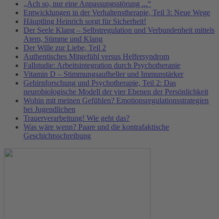
„Ach so, nur eine Anpassungsstörung ...“
Entwicklungen in der Verhaltenstherapie, Teil 3: Neue Wege
Häuptling Heinrich sorgt für Sicherheit!
Der Seele Klang – Selbstregulation und Verbundenheit mittels
Atem, Stimme und Klang
Der Wille zur Liebe, Teil 2
Authentisches Mitgefühl versus Helfersyndrom
Fallstudie: Arbeitsintegration durch Psychotherapie
Vitamin D – Stimmungsaufheller und Immunstärker
Gehirnforschung und Psychotherapie, Teil 2: Das
neurobiologische Modell der vier Ebenen der Persönlichkeit
Wohin mit meinen Gefühlen? Emotionsregulationsstrategien
bei Jugendlichen
Trauerverarbeitung! Wie geht das?
Was wäre wenn? Paare und die kontrafaktische
Geschichtsschreibung