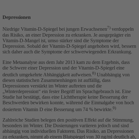
Depressionen
7)
Niedrige Vitamin-D-Spiegel bei jungen Erwachsenen
verdoppeln
das Risiko, an einer Depression zu erkranken. Je ausgeprägter ein
Vitamin-D-Mangel ist, umso stärker sind die Symptome der
Depression. Sobald der Vitamin-D-Spiegel angehoben wird, bessern
sich daher auch die Symptome der schwerwiegenden Erkrankung.
Eine Metaanalyse aus dem Jahr 2013 kam zu dem Ergebnis, dass
die Schwere einer Depression und der Vitamin-D-Spiegel eine
8)
deutlich umgekehrte Abhängigkeit aufweisen.
Unabhängig von
diesen statistischen Zusammenhängen ist auffällig, dass
Depressionen verstärkt im Winter auftreten und die
„Winterdepression“ ein fester Begriff im Sprachgebrauch ist. Eine
Studie hat bestätigt, dass eine Lichttherapie keine Besserung der
Beschwerden bewirken konnte, während die Einmalgabe von hoch
9)
dosiertem Vitamin D eine Besserung um 74 % bewirkte.
Zahlreiche Studien belegen den positiven Effekt auf die Stimmung,
besonders im Winter. Die Dosierungen variieren jedoch und sind
abhängig von individuellen Faktoren. Das Risiko, an Depressionen
zu erkranken, nimmt ab einem Blutspiegel von 30 ng/ml deutlich ab,