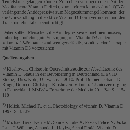
Teufelskreis gelangen können. Zum einen verringern diese Art der
Medikamente Vitamin D direkt, zum anderen kann es durch QT-Zeit
verlängernde Antidepressiva zum Magnesiummangel kommen, der
die Umwandlung in die aktive Vitamin-D-Form verhindert und den
Transport ebenfalls beeinträchtigt.
Daher sollten Menschen, die Antidepres-siva einnehmen müssen,
unbedingt auf eine gute Versorgung mit Vitamin D3 achten.
Vitamin-D2-Präparate sind weniger effektiv, somit ist eine Therapie
mit Vitamin D3 vorzuziehen.
Quellenangaben
1)
Kipshoven, Christoph: Querschnittsstudie zur Abschätzung des
Vitamin-D-Status in der Bevölkerung in Deutschland (DEVID-
Studie). Diss. Köln, Univ., Diss., 2010. Prof. Dr. med. Johann D.
Ringe, Dr. med. Christoph Kipshoven. Vitamin-D-Unterversorgung
in Deutschland. MMW – Fortschritte der Medizin 2011/S4: S. 115-
118
2)
Holick, Michael F., et al. Photobiology of vitamin D. Vitamin D,
1997, S. 33-39
3)
Michael Berk, Kerrie M. Sanders, Julie A. Pasco, Felice N. Jacka,
Lana J. Williams, Amanda L. Hayles, Seetal Dodd, Vitamin D