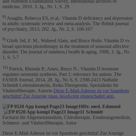
and Nutrition Examination Survey. International archives of
medicine, 2010, 3. Jg., Nr. 1, S. 29
8)
Anaglin, Rebecca ES, et al.: Vitamin D deficiency and depression
in adults: systematic review and meta-analysis. The British journal
of psychiatry, 2013, 202. Jg., Nr. 2, S. 100-107
9)
Gloth 3rd, F. M., Waheed Alam, and Bruce Holis: Vitamin D vs
broad spectrum phototherapy in the treatment of seasonal affective
disorder. The journal of nutrition,l health & aging, 1998, 3. Jg., Nr.
1, S. 5-7
10)
Patrick, Rhonda P.; Ames, Bruce N.: Vitamin D hormone
regulates serotonin synthesis. Part 1: relevance for autism. The
FASEB Journal, 2014, 28. Jg., Nr. 6, S. 2398-2413 Nathalie
Schmidt Lebensberaterin, Reiki-Therapeutin, Spezialistin für
Vitalstofftherapie, Autorin
Diese E-Mail-Adresse ist vor Spambots
geschützt! Zur Anzeige muss JavaScript eingeschaltet sein.
Dr. med. Edmund
Schmidt
Facharzt für Allgemeinmedizin, Chirotherapie, Ernährungsmedizin,
Schmerz- und Vitalstofftherapie, Autor
Diese E-Mail-Adresse ist vor Spambots geschützt! Zur Anzeige