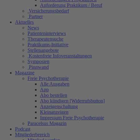
Anforderung Praktikum / Beruf
Versicherungsbedarf
Partner
Aktuelles
News
Patienteninterviews
Therapeutensuche
Praktikums-Initiative
Stellenangebote
Kostenfreie Infoveranstaltungen
Symposien
Pinnwand
Magazine
Freie Psychotherapie
Alle Ausgaben
App
Abo bestellen
Abo kündigen [Widerrufsbutton]
Anzeigenschaltung
Kleinanzeigen
Impressum Freie Psychotherapie
Paracelsus Magazin
Podcast
Mitgliederbereich