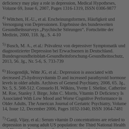
deficiency may play a role in depression, Medical Hypotheses,
Volume 69, Issue 6, 2007, Pages 1316-1319, ISSN 0306-9877
4)
Wittchen, H.-U., et al. Erscheinungsformen, Häufigkeit und
Versorgung von Depressionen. Ergebnisse des bundesweiten
Gesundheitssurveys „Psychische Störungen“. Fortschritte der
Medizin, 2000, 118. Jg., S. 4-10
5)
Busch, M. A., et al.: Prävalenz von depressiver Symptomatik und
diagnostizierter Depression bei Erwachsenen in Deutschland.
Bundesgesundheitsblatt-Gesundheitsforschung-Gesundheitsschutz,
2013, 56. Jg., Nr. 5-6, S. 733-739
6)
Hoogendijk, Witte JG, et al.: Depression is associated with
decreased 25-hydroxyvitamin D and increased parathyroid hormone
levels in older adults. Archives of General Psychiatry, 2008, 65. Jg.,
Nr. 5, S. 508-512. Consuelo H. Wilkins, Yvette I. Sheline, Catherine
M. Roe, Stanley J. Birge, John C. Morris, Vitamin D Deficiency Is
Associated With Low Mood and Worse Cognitive Performance in
Older Adults, The American Journal of Geriatric Psychiatry, Volume
14, Issue 12, December 2006, Pages 1032-1040, ISSN 1064-7481
7)
Ganji, Vijay, et al.: Serum vitamin D concentrations are related to
depression in young adult US population: the Third National Health