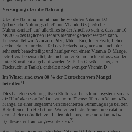
Versorgung über die Nahrung
Über die Nahrung nimmt man die Vorstufen Vitamin D2
(pflanzliche Nahrungsmittel) und Vitamin D3 (tierische
Nahrungsmittel) auf, allerdings ist der Anteil so gering, dass nur 10
bis 20 % des täglichen Bedarfs hierüber gedeckt werden kann.
Lebensmittel wie Avocado, Pilze, Milch, Eier, fetter Fisch, Leber
decken daher nur einen Teil des Bedarfs. Veganer sind auch hier
sehr stark benachteiligt und häufiger von einem Vitamin-D-Mangel
betroffen. Lebensmittel, die nicht unter Sonnenlichteinfluss, sondern
unter Kunstlicht angebaut wurden (z. B. im Gewächshaus, der
Fischzucht in Tanks), enthalten noch weniger Vitamin D.
Im Winter sind etwa 80 % der Deutschen vom Mangel
1)
betroffen
Dies hat einen sehr negativen Einfluss auf das Immunsystem, sodass
die Häufigkeit von Infekten zunimmt. Ebenso führt ein Vitamin-D-
Mangel zu einer insgesamt verschlechterten Stimmungslage bei den
Betroffenen. Im Herbst und Winter reicht die Sonnenintensität in
den Ländern nördlich von Italien nicht aus, um eine Vitamin-D-
2)
Synthese der Haut zu gewährleisten.
Auch die im Sommer gebildeten VitaminD3-Blutspiegel sinken