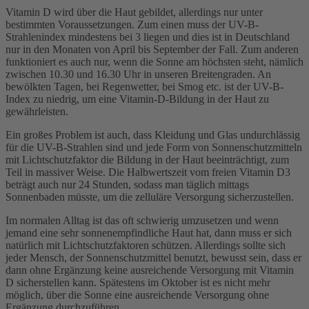
Vitamin D wird über die Haut gebildet, allerdings nur unter
bestimmten Voraussetzungen. Zum einen muss der UV-B-
Strahlenindex mindestens bei 3 liegen und dies ist in Deutschland
nur in den Monaten von April bis September der Fall. Zum anderen
funktioniert es auch nur, wenn die Sonne am höchsten steht, nämlich
zwischen 10.30 und 16.30 Uhr in unseren Breitengraden. An
bewölkten Tagen, bei Regenwetter, bei Smog etc. ist der UV-B-
Index zu niedrig, um eine Vitamin-D-Bildung in der Haut zu
gewährleisten.
Ein großes Problem ist auch, dass Kleidung und Glas undurchlässig
für die UV-B-Strahlen sind und jede Form von Sonnenschutzmitteln
mit Lichtschutzfaktor die Bildung in der Haut beeinträchtigt, zum
Teil in massiver Weise. Die Halbwertszeit vom freien Vitamin D3
beträgt auch nur 24 Stunden, sodass man täglich mittags
Sonnenbaden müsste, um die zelluläre Versorgung sicherzustellen.
Im normalen Alltag ist das oft schwierig umzusetzen und wenn
jemand eine sehr sonnenempfindliche Haut hat, dann muss er sich
natürlich mit Lichtschutzfaktoren schützen. Allerdings sollte sich
jeder Mensch, der Sonnenschutzmittel benutzt, bewusst sein, dass er
dann ohne Ergänzung keine ausreichende Versorgung mit Vitamin
D sicherstellen kann. Spätestens im Oktober ist es nicht mehr
möglich, über die Sonne eine ausreichende Versorgung ohne
Ergänzung durchzuführen.