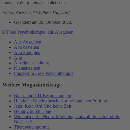
muss JavaScript eingeschaltet sein.
Fotos: ©irissca, ©Mathew Hayward
Geändert am
29. Oktober 2020
.
Alle Ausgaben
Abo bestellen
Abo kündigen
App
Anzeigenschaltung
Kleinanzeigen
Impressum Freie Psychotherapie
Weitere Magazinbeiträge
Buch- und CD-Besprechungen
Herzliche Glückwünsche zur bestandenen Prüfung
Jetzt! Kein Ort! Und keine Zeit!
Heilung durch Töne
Wie nutzen Sie Neuro-Marketing sinnvoll für sich und Ihr
Business?
Therapeutenporträt