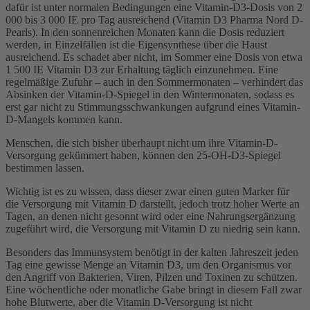
dafür ist unter normalen Bedingungen eine Vitamin-D3-Dosis von 2
000 bis 3 000 IE pro Tag ausreichend (Vitamin D3 Pharma Nord D-
Pearls). In den sonnenreichen Monaten kann die Dosis reduziert
werden, in Einzelfällen ist die Eigensynthese über die Haust
ausreichend. Es schadet aber nicht, im Sommer eine Dosis von etwa
1 500 IE Vitamin D3 zur Erhaltung täglich einzunehmen. Eine
regelmäßige Zufuhr – auch in den Sommermonaten – verhindert das
Absinken der Vitamin-D-Spiegel in den Wintermonaten, sodass es
erst gar nicht zu Stimmungsschwankungen aufgrund eines Vitamin-
D-Mangels kommen kann.
Menschen, die sich bisher überhaupt nicht um ihre Vitamin-D-
Versorgung gekümmert haben, können den 25-OH-D3-Spiegel
bestimmen lassen.
Wichtig ist es zu wissen, dass dieser zwar einen guten Marker für
die Versorgung mit Vitamin D darstellt, jedoch trotz hoher Werte an
Tagen, an denen nicht gesonnt wird oder eine Nahrungsergänzung
zugeführt wird, die Versorgung mit Vitamin D zu niedrig sein kann.
Besonders das Immunsystem benötigt in der kalten Jahreszeit jeden
Tag eine gewisse Menge an Vitamin D3, um den Organismus vor
den Angriff von Bakterien, Viren, Pilzen und Toxinen zu schützen.
Eine wöchentliche oder monatliche Gabe bringt in diesem Fall zwar
hohe Blutwerte, aber die Vitamin D-Versorgung ist nicht