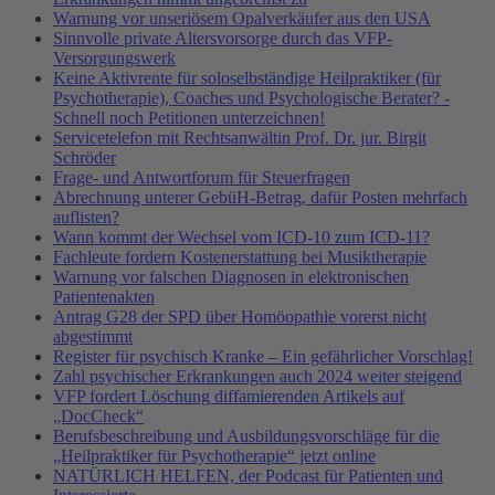
Warnung vor unseriösem Opalverkäufer aus den USA
Sinnvolle private Altersvorsorge durch das VFP-
Versorgungswerk
Keine Aktivrente für soloselbständige Heilpraktiker (für
Psychotherapie), Coaches und Psychologische Berater? -
Schnell noch Petitionen unterzeichnen!
Servicetelefon mit Rechtsanwältin Prof. Dr. jur. Birgit
Schröder
Frage- und Antwortforum für Steuerfragen
Abrechnung unterer GebüH-Betrag, dafür Posten mehrfach
auflisten?
Wann kommt der Wechsel vom ICD-10 zum ICD-11?
Fachleute fordern Kostenerstattung bei Musiktherapie
Warnung vor falschen Diagnosen in elektronischen
Patientenakten
Antrag G28 der SPD über Homöopathie vorerst nicht
abgestimmt
Register für psychisch Kranke – Ein gefährlicher Vorschlag!
Zahl psychischer Erkrankungen auch 2024 weiter steigend
VFP fordert Löschung diffamierenden Artikels auf
„DocCheck“
Berufsbeschreibung und Ausbildungsvorschläge für die
„Heilpraktiker für Psychotherapie“ jetzt online
NATÜRLICH HELFEN, der Podcast für Patienten und