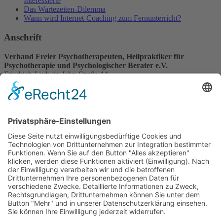
Interessierte
Das Wartezeiten-Dilemma
Wann wird Internet-Coaching zum Fernunterricht?
Anschrift
Verband Freier Psychotherapeuten, Heilpraktiker für
Psychotherapie und Psychologischer Berater e.V.
Friedrich-Ludwig-Jahn-Straße 14
31582 Nienburg/Weser
Service-Team
05021-8650320
Diese E-Mail-Adresse ist vor Spambots geschützt! Zur Anzeige
muss JavaScript eingeschaltet sein.
Wir sind Mitglied