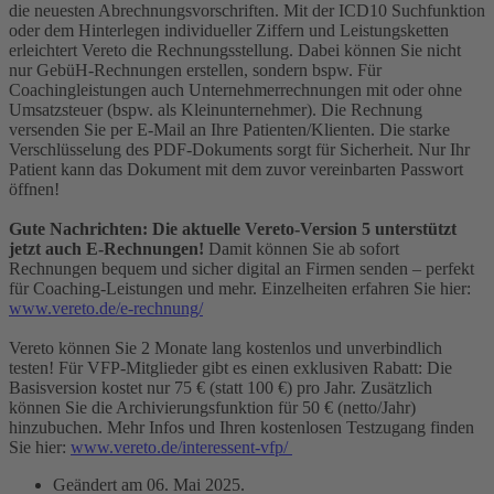
die neuesten Abrechnungsvorschriften. Mit der ICD10 Suchfunktion
oder dem Hinterlegen individueller Ziffern und Leistungsketten
erleichtert Vereto die Rechnungsstellung. Dabei können Sie nicht
nur GebüH-Rechnungen erstellen, sondern bspw. Für
Coachingleistungen auch Unternehmerrechnungen mit oder ohne
Umsatzsteuer (bspw. als Kleinunternehmer). Die Rechnung
versenden Sie per E-Mail an Ihre Patienten/Klienten. Die starke
Verschlüsselung des PDF-Dokuments sorgt für Sicherheit. Nur Ihr
Patient kann das Dokument mit dem zuvor vereinbarten Passwort
öffnen!
Gute Nachrichten: Die aktuelle Vereto-Version 5 unterstützt
jetzt auch E-Rechnungen!
Damit können Sie ab sofort
Rechnungen bequem und sicher digital an Firmen senden – perfekt
für Coaching-Leistungen und mehr. Einzelheiten erfahren Sie hier:
www.vereto.de/e-rechnung/
Vereto können Sie 2 Monate lang kostenlos und unverbindlich
testen! Für VFP-Mitglieder gibt es einen exklusiven Rabatt: Die
Basisversion kostet nur 75 € (statt 100 €) pro Jahr. Zusätzlich
können Sie die Archivierungsfunktion für 50 € (netto/Jahr)
hinzubuchen. Mehr Infos und Ihren kostenlosen Testzugang finden
Sie hier:
www.vereto.de/interessent-vfp/
Geändert am
06. Mai 2025
.