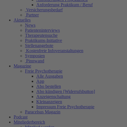
Anforderung Praktikum / Beruf
Versicherungsbedarf
Partner
Aktuelles
News
Patienteninterviews
Therapeutensuche
Praktikums-Initiative
Stellenangebote
Kostenfreie Infoveranstaltungen
Symposien
Pinnwand
Magazine
Freie Psychotherapie
Alle Ausgaben
App
Abo bestellen
Abo kündigen [Widerrufsbutton]
Anzeigenschaltung
Kleinanzeigen
Impressum Freie Psychotherapie
Paracelsus Magazin
Podcast
Mitgliederbereich