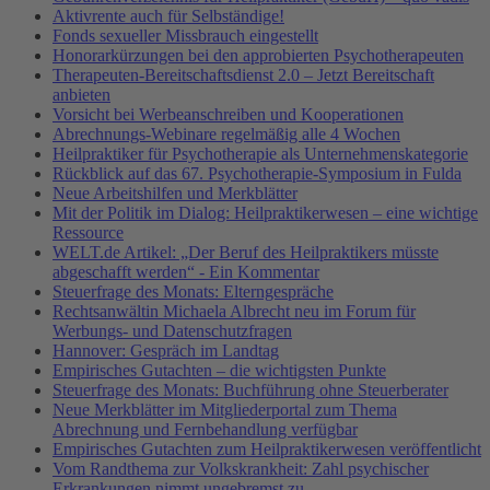
Aktivrente auch für Selbständige!
Fonds sexueller Missbrauch eingestellt
Honorarkürzungen bei den approbierten Psychotherapeuten
Therapeuten-Bereitschaftsdienst 2.0 – Jetzt Bereitschaft
anbieten
Vorsicht bei Werbeanschreiben und Kooperationen
Abrechnungs-Webinare regelmäßig alle 4 Wochen
Heilpraktiker für Psychotherapie als Unternehmenskategorie
Rückblick auf das 67. Psychotherapie-Symposium in Fulda
Neue Arbeitshilfen und Merkblätter
Mit der Politik im Dialog: Heilpraktikerwesen – eine wichtige
Ressource
WELT.de Artikel: „Der Beruf des Heilpraktikers müsste
abgeschafft werden“ - Ein Kommentar
Steuerfrage des Monats: Elterngespräche
Rechtsanwältin Michaela Albrecht neu im Forum für
Werbungs- und Datenschutzfragen
Hannover: Gespräch im Landtag
Empirisches Gutachten – die wichtigsten Punkte
Steuerfrage des Monats: Buchführung ohne Steuerberater
Neue Merkblätter im Mitgliederportal zum Thema
Abrechnung und Fernbehandlung verfügbar
Empirisches Gutachten zum Heilpraktikerwesen veröffentlicht
Vom Randthema zur Volkskrankheit: Zahl psychischer
Erkrankungen nimmt ungebremst zu