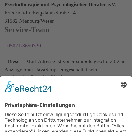
Psychotherapie und Psychologischer Berater e.V.
Friedrich-Ludwig-Jahn-Straße 14
31582 Nienburg/Weser
Service-Team
05021-8650320
Diese E-Mail-Adresse ist vor Spambots geschützt! Zur
Anzeige muss JavaScript eingeschaltet sein.
Wir sind Mitglied