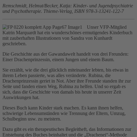
Remschmidt, Helmut/Becker, Katja: Kinder- und Jugendpsychiatrie
und Psychotherapie. Thieme-Verlag, ISBN 978-3-13241-122-7
Unser VFP-Mitglied
Katrin Marquardt hat ein wunderschönes ermutigendes Kinderbuch
mit zauberhaften Illustrationen von Sandra von Kunhardt
geschrieben.
Die Geschichte aus der Gawandawelt handelt von drei Freunden:
Einer Drachenprinzessin, einem Jungen und einem Baum.
Sie erzählt, wie die drei glücklich miteinander lebten, bis etwas in
ihrem Leben passierte, was alles veränderte. Rubina, die
Drachenprinzessin geriet in Not. Aber ihre Freunde standen ihr zur
Seite und fanden einen Weg, Rubina zu helfen. Und so ergab es
sich, dass die Geschichte von damals bis heute in unserer Zeit
Auswirkungen hat.
Dieses Buch kann Kinder stark machen. Es kann ihnen helfen,
schwierige Lebensumständen wie Trennung der Eltern, Umzug,
Schulbeginn usw. zu meistern.
Dazu gibt es ein therapeutisches Begleitheft, das Informationen zur
Entstehung des Buches beinhaltet und die „Drachenei“-Methode