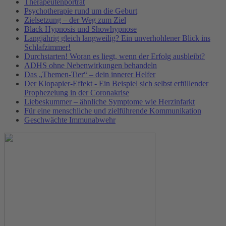
Therapeutenporträt
Psychotherapie rund um die Geburt
Zielsetzung – der Weg zum Ziel
Black Hypnosis und Showhypnose
Langjährig gleich langweilig? Ein unverhohlener Blick ins
Schlafzimmer!
Durchstarten! Woran es liegt, wenn der Erfolg ausbleibt?
ADHS ohne Nebenwirkungen behandeln
Das „Themen-Tier“ – dein innerer Helfer
Der Klopapier-Effekt - Ein Beispiel sich selbst erfüllender
Prophezeiung in der Coronakrise
Liebeskummer – ähnliche Symptome wie Herzinfarkt
Für eine menschliche und zielführende Kommunikation
Geschwächte Immunabwehr