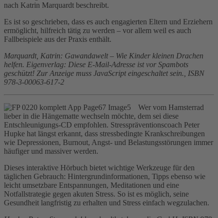
nach Katrin Marquardt beschreibt.
Es ist so geschrieben, dass es auch engagierten Eltern und Erziehern
ermöglicht, hilfreich tätig zu werden – vor allem weil es auch
Fallbeispiele aus der Praxis enthält.
Marquardt, Katrin: Gawandawelt – Wie Kinder kleinen Drachen
helfen. Eigenverlag:
Diese E-Mail-Adresse ist vor Spambots
geschützt! Zur Anzeige muss JavaScript eingeschaltet sein.
, ISBN
978-3-00063-617-2
Wer vom Hamsterrad
lieber in die Hängematte wechseln möchte, dem sei diese
Entschleunigungs-CD empfohlen. Stresspräventionscoach Peter
Hupke hat längst erkannt, dass stressbedingte Krankschreibungen
wie Depressionen, Burnout, Angst- und Belastungsstörungen immer
häufiger und massiver werden.
Dieses interaktive Hörbuch bietet wichtige Werkzeuge für den
täglichen Gebrauch: Hintergrundinformationen, Tipps ebenso wie
leicht umsetzbare Entspannungen, Meditationen und eine
Notfallstrategie gegen akuten Stress. So ist es möglich, seine
Gesundheit langfristig zu erhalten und Stress einfach wegzulachen.