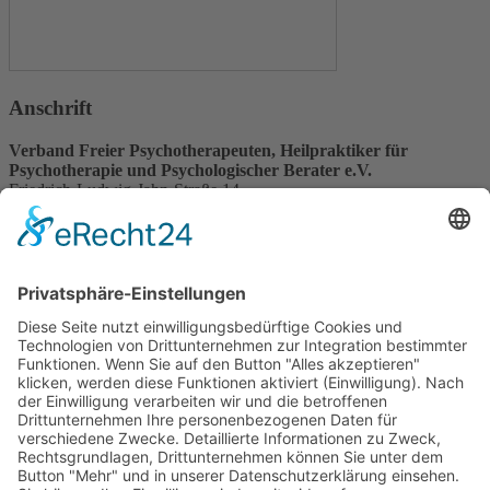
Anschrift
Verband Freier Psychotherapeuten, Heilpraktiker für
Psychotherapie und Psychologischer Berater e.V.
Friedrich-Ludwig-Jahn-Straße 14
31582 Nienburg/Weser
Service-Team
05021-8650320
Diese E-Mail-Adresse ist vor Spambots geschützt! Zur Anzeige
muss JavaScript eingeschaltet sein.
Wir sind Mitglied