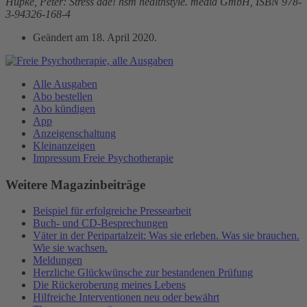
Hupke, Peter: Stress ade! hsm healthstyle. media GmbH, ISBN 978-
3-94326-168-4
Geändert am
18. April 2020
.
Alle Ausgaben
Abo bestellen
Abo kündigen
App
Anzeigenschaltung
Kleinanzeigen
Impressum Freie Psychotherapie
Weitere Magazinbeiträge
Beispiel für erfolgreiche Pressearbeit
Buch- und CD-Besprechungen
Väter in der Peripartalzeit: Was sie erleben. Was sie brauchen.
Wie sie wachsen.
Meldungen
Herzliche Glückwünsche zur bestandenen Prüfung
Die Rückeroberung meines Lebens
Hilfreiche Interventionen neu oder bewährt