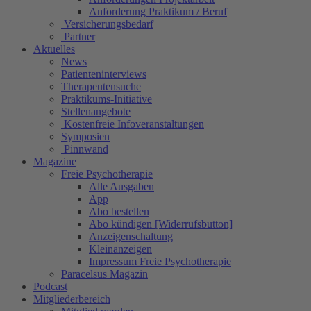
Anforderung Praktikum / Beruf
Versicherungsbedarf
Partner
Aktuelles
News
Patienteninterviews
Therapeutensuche
Praktikums-Initiative
Stellenangebote
Kostenfreie Infoveranstaltungen
Symposien
Pinnwand
Magazine
Freie Psychotherapie
Alle Ausgaben
App
Abo bestellen
Abo kündigen [Widerrufsbutton]
Anzeigenschaltung
Kleinanzeigen
Impressum Freie Psychotherapie
Paracelsus Magazin
Podcast
Mitgliederbereich