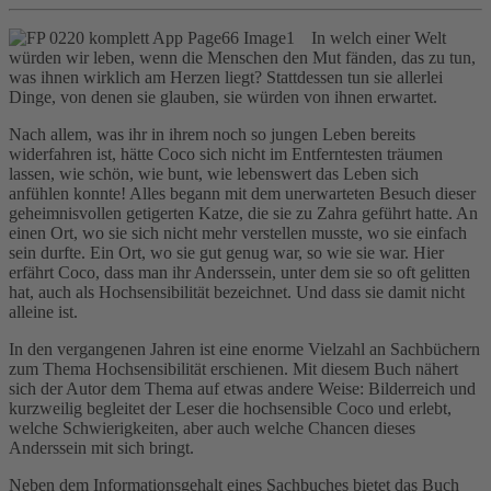
In welch einer Welt
würden wir leben, wenn die Menschen den Mut fänden, das zu tun,
was ihnen wirklich am Herzen liegt? Stattdessen tun sie allerlei
Dinge, von denen sie glauben, sie würden von ihnen erwartet.
Nach allem, was ihr in ihrem noch so jungen Leben bereits
widerfahren ist, hätte Coco sich nicht im Entferntesten träumen
lassen, wie schön, wie bunt, wie lebenswert das Leben sich
anfühlen konnte! Alles begann mit dem unerwarteten Besuch dieser
geheimnisvollen getigerten Katze, die sie zu Zahra geführt hatte. An
einen Ort, wo sie sich nicht mehr verstellen musste, wo sie einfach
sein durfte. Ein Ort, wo sie gut genug war, so wie sie war. Hier
erfährt Coco, dass man ihr Anderssein, unter dem sie so oft gelitten
hat, auch als Hochsensibilität bezeichnet. Und dass sie damit nicht
alleine ist.
In den vergangenen Jahren ist eine enorme Vielzahl an Sachbüchern
zum Thema Hochsensibilität erschienen. Mit diesem Buch nähert
sich der Autor dem Thema auf etwas andere Weise: Bilderreich und
kurzweilig begleitet der Leser die hochsensible Coco und erlebt,
welche Schwierigkeiten, aber auch welche Chancen dieses
Anderssein mit sich bringt.
Neben dem Informationsgehalt eines Sachbuches bietet das Buch