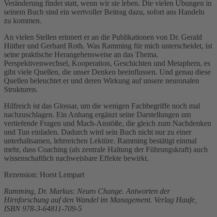
Veränderung findet statt, wenn wir sie leben. Die vielen Übungen in
seinem Buch sind ein wertvoller Beitrag dazu, sofort ans Handeln
zu kommen.
An vielen Stellen erinnert er an die Publikationen von Dr. Gerald
Hüther und Gerhard Roth. Was Ramming für mich unterscheidet, ist
seine praktische Herangehensweise an das Thema.
Perspektivenwechsel, Kooperation, Geschichten und Metaphern, es
gibt viele Quellen, die unser Denken beeinflussen. Und genau diese
Quellen beleuchtet er und deren Wirkung auf unsere neuronalen
Strukturen.
Hilfreich ist das Glossar, um die wenigen Fachbegriffe noch mal
nachzuschlagen. Ein Anhang ergänzt seine Darstellungen um
vertiefende Fragen und Mach-Anstöße, die gleich zum Nachdenken
und Tun einladen. Dadurch wird sein Buch nicht nur zu einer
unterhaltsamen, lehrreichen Lektüre. Ramming bestätigt einmal
mehr, dass Coaching (als zentrale Haltung der Führungskraft) auch
wissenschaftlich nachweisbare Effekte bewirkt.
Rezension: Horst Lempart
Ramming, Dr. Markus: Neuro Change. Antworten der
Hirnforschung auf den Wandel im Management. Verlag Haufe,
ISBN 978-3-64811-709-5