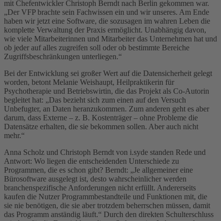
mit Chefentwickler Christoph Berndt nach Berlin gekommen war.
„Der VFP brachte sein Fachwissen ein und wir unseres. Am Ende
haben wir jetzt eine Software, die sozusagen im wahren Leben die
komplette Verwaltung der Praxis ermöglicht. Unabhängig davon,
wie viele Mitarbeiterinnen und Mitarbeiter das Unternehmen hat und
ob jeder auf alles zugreifen soll oder ob bestimmte Bereiche
Zugriffsbeschränkungen unterliegen.“
Bei der Entwicklung sei großer Wert auf die Datensicherheit gelegt
worden, betont Melanie Weishaupt, Heilpraktikerin für
Psychotherapie und Betriebswirtin, die das Projekt als Co-Autorin
begleitet hat: „Das bezieht sich zum einen auf den Versuch
Unbefugter, an Daten heranzukommen. Zum anderen geht es aber
darum, dass Externe – z. B. Kostenträger – ohne Probleme die
Datensätze erhalten, die sie bekommen sollen. Aber auch nicht
mehr.“
Anna Scholz und Christoph Berndt von i.syde standen Rede und
Antwort: Wo liegen die entscheidenden Unterschiede zu
Programmen, die es schon gibt? Berndt: „Je allgemeiner eine
Bürosoftware ausgelegt ist, desto wahrscheinlicher werden
branchenspezifische Anforderungen nicht erfüllt. Andererseits
kaufen die Nutzer Programmbestandteile und Funktionen mit, die
sie nie benötigen, die sie aber trotzdem beherrschen müssen, damit
das Programm anständig läuft.“ Durch den direkten Schulterschluss