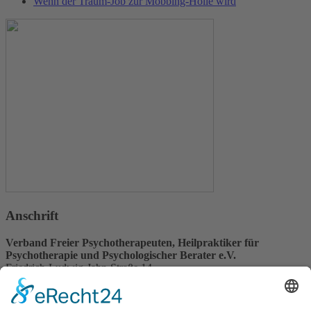
Wenn der Traum-Job zur Mobbing-Hölle wird
Anschrift
Verband Freier Psychotherapeuten, Heilpraktiker für
Psychotherapie und Psychologischer Berater e.V.
Friedrich-Ludwig-Jahn-Straße 14
31582 Nienburg/Weser
Service-Team