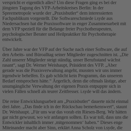
verspricht er eigentlich alles? Um diese Fragen ging es bei der
jüngsten Tagung des VFP-Arbeitskreises Berlin: In der
Spreemetropole wurde der „Praxisbutler“ dem interessierten
Fachpublikum vorgestellt. Die Softwareschmiede i.syde aus
Niedersachsen hat die Praxissoftware in enger Zusammenarbeit mit
dem VFP speziell für die Belange freier Psychotherapeuten,
psychologischer Berater und Heilpraktiker für Psychotherapie
entwickelt.
Über Jahre war der VFP auf der Suche nach einer Software, die auf
den Arbeits- und Büroalltag seiner Mitglieder zugeschnitten ist. „Die
Zahl unserer Mitglieder steigt ständig, unser Berufsstand wächst
rasant“, sagt Dr. Werner Weishaupt, Präsident des VFP. „Aber
gerade was die Praxisverwaltung angeht, mussten wir uns immer
irgendwie behelfen. Es gab schlicht kein Programm, das unserem
Bedarf entsprochen hätte.“ Ärgerlich, denn die oftmals lästige, aber
unumgängliche Verwaltung der eigenen Praxis entpuppte sich in
vielen Fällen schnell als teurer Zeitfresser. i.syde will das ändern.
Die reine Entwicklungsarbeit am „Praxisbutler“ dauerte nicht einmal
drei Jahre. „Das finde ich in der Rückschau bemerkenswert“, staunt
Dr. Weishaupt. „Für uns war das vorab ein Riesen-Berg. Wir hätten
gar nicht gewusst, wo wir anfangen sollten. Es war toll, dass uns die
Entwickler inhaltlich immer ,mitgenommen‘ haben.“ Dieses enge
Miteinander macht aber Sinn, erklärt Anna Scholz von i.syde, die