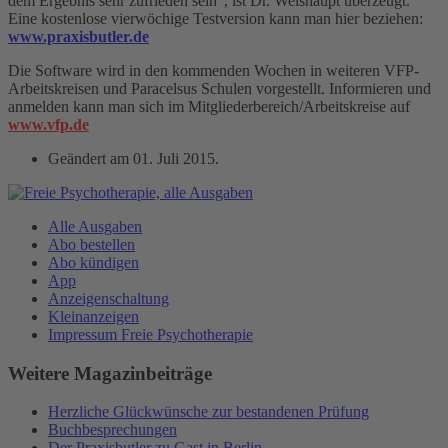
dem Ergebnis sehr zufrieden sein“, ist Dr. Weishaupt überzeugt.
Eine kostenlose vierwöchige Testversion kann man hier beziehen:
www.praxisbutler.de
Die Software wird in den kommenden Wochen in weiteren VFP-
Arbeitskreisen und Paracelsus Schulen vorgestellt. Informieren und
anmelden kann man sich im Mitgliederbereich/Arbeitskreise auf
www.vfp.de
Geändert am
01. Juli 2015
.
Alle Ausgaben
Abo bestellen
Abo kündigen
App
Anzeigenschaltung
Kleinanzeigen
Impressum Freie Psychotherapie
Weitere Magazinbeiträge
Herzliche Glückwünsche zur bestandenen Prüfung
Buchbesprechungen
Der Praxisbutler zu Gast in Berlin