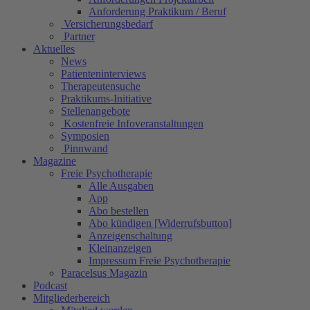
Anforderung Praktikum / Beruf
Versicherungsbedarf
Partner
Aktuelles
News
Patienteninterviews
Therapeutensuche
Praktikums-Initiative
Stellenangebote
Kostenfreie Infoveranstaltungen
Symposien
Pinnwand
Magazine
Freie Psychotherapie
Alle Ausgaben
App
Abo bestellen
Abo kündigen [Widerrufsbutton]
Anzeigenschaltung
Kleinanzeigen
Impressum Freie Psychotherapie
Paracelsus Magazin
Podcast
Mitgliederbereich