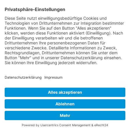
05021-8650320
Diese E-Mail-Adresse ist vor Spambots geschützt! Zur Anzeige
muss JavaScript eingeschaltet sein.
Wir sind Mitglied
VFP
Impressum
Datenschutzerklärung
Login
Widerrufsbutton
Verband Freier Psychotherapeuten, Heilpraktiker für Psychotherapie
und Psychologischer Berater e.V. Bildmaterial teils mit KI generiert.