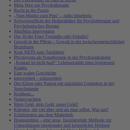
Mein Weg zur Psychotherapie
Recht in der Praxis
„Vom Manko zum Plus“ – radio leinehertz
Schweigepflicht der Heilpraktiker für Psychotherapie und
Psychologischen Berater
MiniMax-Intervention
Die 30 der Frau! Freundin oder Feindin?
Gewalt in der Pflege – Gewalt in der zwischenmenschlichen
Beziehung
Kein NEIN zum Taxifahrer
Physioyoga als Yogatherapie in der Psychoonkologie
„Konrad ist nicht faul!“ Lebensrealität eines hypotonen
Kindes
Eine wahre Geschichte
introvertiert – extravertiert
Der Klient oder Patient mit suizidalen Gedanken in der
Sprechstunde
Resilienz...
Naturcoaching
Mein Geld, dein Geld, unser Geld?
Klienten, die viel älter sind als man selbst. Was tun?
Erfahrungen aus dem Mutterleib
Brainspotting – eine neue, faszinierende Methode zur
Unterstützung emotionaler und körperlicher Heilung