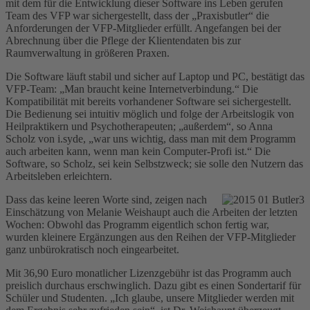
mit dem für die Entwicklung dieser Software ins Leben gerufen
Team des VFP war sichergestellt, dass der „Praxisbutler“ die
Anforderungen der VFP-Mitglieder erfüllt. Angefangen bei der
Abrechnung über die Pflege der Klientendaten bis zur
Raumverwaltung in größeren Praxen.
Die Software läuft stabil und sicher auf Laptop und PC, bestätigt das
VFP-Team: „Man braucht keine Internetverbindung.“ Die
Kompatibilität mit bereits vorhandener Software sei sichergestellt.
Die Bedienung sei intuitiv möglich und folge der Arbeitslogik von
Heilpraktikern und Psychotherapeuten; „außerdem“, so Anna
Scholz von i.syde, „war uns wichtig, dass man mit dem Programm
auch arbeiten kann, wenn man kein Computer-Profi ist.“ Die
Software, so Scholz, sei kein Selbstzweck; sie solle den Nutzern das
Arbeitsleben erleichtern.
Dass das keine leeren Worte sind, zeigen nach
Einschätzung von Melanie Weishaupt auch die Arbeiten der letzten
Wochen: Obwohl das Programm eigentlich schon fertig war,
wurden kleinere Ergänzungen aus den Reihen der VFP-Mitglieder
ganz unbürokratisch noch eingearbeitet.
Mit 36,90 Euro monatlicher Lizenzgebühr ist das Programm auch
preislich durchaus erschwinglich. Dazu gibt es einen Sondertarif für
Schüler und Studenten. „Ich glaube, unsere Mitglieder werden mit