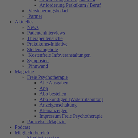
Anforderung Praktikum / Beruf
Versicherungsbedarf
Partner
Aktuelles
News
Patienteninterviews
Therapeutensuche
Praktikums-Initiative
Stellenangebote
Kostenfreie Infoveranstaltungen
Symposien
Pinnwand
Magazine
Freie Psychotherapie
Alle Ausgaben
App
Abo bestellen
Abo kündigen [Widerrufsbutton]
Anzeigenschaltung
Kleinanzeigen
Impressum Freie Psychotherapie
Paracelsus Magazin
Podcast
Mitgliederbereich