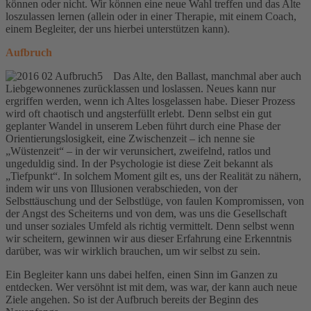
können oder nicht. Wir können eine neue Wahl treffen und das Alte
loszulassen lernen (allein oder in einer Therapie, mit einem Coach,
einem Begleiter, der uns hierbei unterstützen kann).
Aufbruch
Das Alte, den
Ballast, manchmal aber auch
Liebgewonnenes zurücklassen und loslassen. Neues kann nur
ergriffen werden, wenn ich Altes losgelassen habe. Dieser Prozess
wird oft chaotisch und angsterfüllt erlebt. Denn selbst ein gut
geplanter Wandel in unserem Leben führt durch eine Phase der
Orientierungslosigkeit, eine Zwischenzeit – ich nenne sie
„Wüstenzeit“ – in der wir verunsichert, zweifelnd, ratlos und
ungeduldig sind. In der Psychologie ist diese Zeit bekannt als
„Tiefpunkt“. In solchem Moment gilt es, uns der Realität zu nähern,
indem wir uns von Illusionen verabschieden, von der
Selbsttäuschung und der Selbstlüge, von faulen Kompromissen, von
der Angst des Scheiterns und von dem, was uns die Gesellschaft
und unser soziales Umfeld als richtig vermittelt. Denn selbst wenn
wir scheitern, gewinnen wir aus dieser Erfahrung eine Erkenntnis
darüber, was wir wirklich brauchen, um wir selbst zu sein.
Ein Begleiter kann uns dabei helfen, einen Sinn im Ganzen zu
entdecken. Wer versöhnt ist mit dem, was war, der kann auch neue
Ziele angehen. So ist der Aufbruch bereits der Beginn des