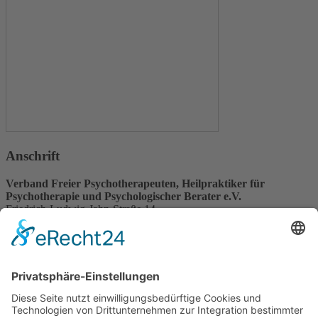
Anschrift
Verband Freier Psychotherapeuten, Heilpraktiker für
Psychotherapie und Psychologischer Berater e.V.
Friedrich-Ludwig-Jahn-Straße 14
31582 Nienburg/Weser
Service-Team
05021-8650320
Diese E-Mail-Adresse ist vor Spambots geschützt! Zur Anzeige
muss JavaScript eingeschaltet sein.