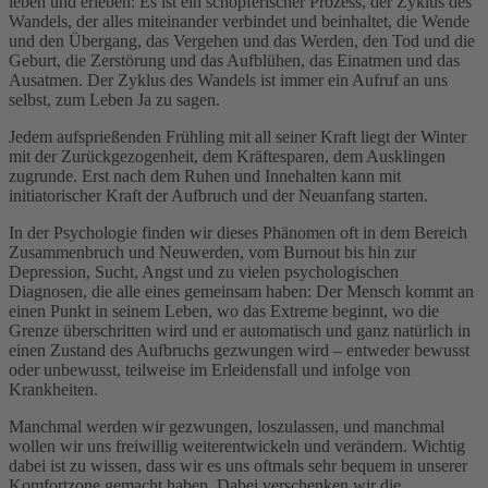
leben und erleben: Es ist ein schöpferischer Prozess, der Zyklus des
Wandels, der alles miteinander verbindet und beinhaltet, die Wende
und den Übergang, das Vergehen und das Werden, den Tod und die
Geburt, die Zerstörung und das Aufblühen, das Einatmen und das
Ausatmen. Der Zyklus des Wandels ist immer ein Aufruf an uns
selbst, zum Leben Ja zu sagen.
Jedem aufsprießenden Frühling mit all seiner Kraft liegt der Winter
mit der Zurückgezogenheit, dem Kräftesparen, dem Ausklingen
zugrunde. Erst nach dem Ruhen und Innehalten kann mit
initiatorischer Kraft der Aufbruch und der Neuanfang starten.
In der Psychologie finden wir dieses Phänomen oft in dem Bereich
Zusammenbruch und Neuwerden, vom Burnout bis hin zur
Depression, Sucht, Angst und zu vielen psychologischen
Diagnosen, die alle eines gemeinsam haben: Der Mensch kommt an
einen Punkt in seinem Leben, wo das Extreme beginnt, wo die
Grenze überschritten wird und er automatisch und ganz natürlich in
einen Zustand des Aufbruchs gezwungen wird – entweder bewusst
oder unbewusst, teilweise im Erleidensfall und infolge von
Krankheiten.
Manchmal werden wir gezwungen, loszulassen, und manchmal
wollen wir uns freiwillig weiterentwickeln und verändern. Wichtig
dabei ist zu wissen, dass wir es uns oftmals sehr bequem in unserer
Komfortzone gemacht haben. Dabei verschenken wir die