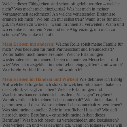
Welche dieser Fähigkeiten sind schon oft gelobt worden – welche
nicht? Was macht mich einzigartig? Was hat mich in meiner
Vergangenheit geschmerzt? An welche verletzenden Ereignisse
erinnere ich mich? Wo bin ich mir selbst treu? Wann ist es für mich
gut, im Außen zu wirken – wann im Innen zu verweilen? Wann und
wo erlaube ich mir ein Nein und eine Abgrenzung, um mich zu
schützen? Wo tanke ich auf?
Mein Erleben mit anderen!
Welche Rolle spielt meine Familie für
mich? Was bedeuten für mich Partnerschaft und Freundschaft?
Wofür halten mich meine Freunde? Welche Erfahrungen
wiederholen sich in meinem Leben mit anderen Menschen – und
wie? Wer hat maßgeblich in mein Leben eingegriffen? Und womit?
Wer ist ein Vorbild für mich – und wodurch?
Mein Erleben im Handeln und Wirken!
Wie definiere ich Erfolg?
Auf welche Erfolge bin ich stolz? In welchen Situationen habe ich
das Gefühl, versagt zu haben? Welche Erfahrungen und
Wachstumschancen haben sich aus dem „Versagen“ ergeben?
Womit verdiene ich meinen Lebensunterhalt? Wie bin ich darauf
gekommen, auf diese Weise meinen Lebensunterhalt zu verdienen?
Was sind meine aktuellen Ziele in beruflicher Hinsicht? Wie defi
niere ich meine Berufung – entspricht meine Arbeit dieser
Berufung? Was bin ich bereit, zu verabschieden und loszulassen?
Was verliere ich und was gewinne ich, wenn ich loslasse? Was will