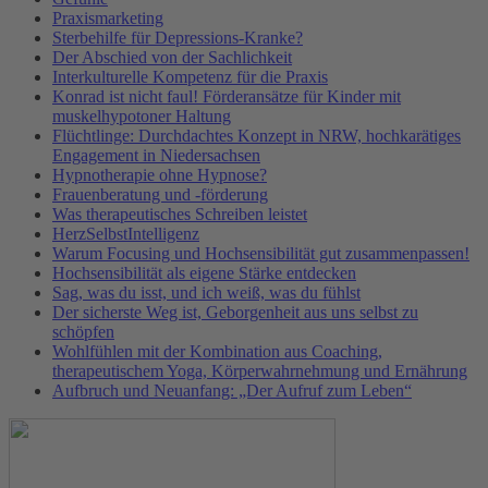
Praxismarketing
Sterbehilfe für Depressions-Kranke?
Der Abschied von der Sachlichkeit
Interkulturelle Kompetenz für die Praxis
Konrad ist nicht faul! Förderansätze für Kinder mit
muskelhypotoner Haltung
Flüchtlinge: Durchdachtes Konzept in NRW, hochkarätiges
Engagement in Niedersachsen
Hypnotherapie ohne Hypnose?
Frauenberatung und -förderung
Was therapeutisches Schreiben leistet
HerzSelbstIntelligenz
Warum Focusing und Hochsensibilität gut zusammenpassen!
Hochsensibilität als eigene Stärke entdecken
Sag, was du isst, und ich weiß, was du fühlst
Der sicherste Weg ist, Geborgenheit aus uns selbst zu
schöpfen
Wohlfühlen mit der Kombination aus Coaching,
therapeutischem Yoga, Körperwahrnehmung und Ernährung
Aufbruch und Neuanfang: „Der Aufruf zum Leben“