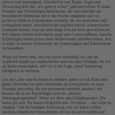
schwer und anstrengend. Abschied ist von Trauer, Angst und
Verwirrung über das „wie geht es weiter“ gekennzeichnet. Er kann
Wunden und Verletzungen hinterlassen, die sich entweder als
traumatische Erlebnisse tief in die Psyche eingraben oder im
positiven Sinne in Erkenntnisse wandeln, die uns motivieren und
vorangehen lassen. Abschied heißt zunächst jedoch: schmerzhaftes
Loslassen dessen, was uns über lange Zeit ans Herz gewachsen ist.
Wir müssen hierbei nicht immer unser altes Leben auflösen, manche
Erfahrungen haben in uns einen Wertewandel entstehen lassen, den
es lohnt, in unserer Schatztruhe der Erinnerungen und Erkenntnisse
zu bewahren.
Wenn wir bereit sind, uns von einem Selbstbild, das uns am
Aufbruch hindert zu verabschieden und von einer Strategie, die wir
als Kind erlernt haben, sind wir in der Lage, einen Neuanfang
erfolgreich zu meistern.
Um die Liebe unserer Eltern zu erhalten, haben wir als Kind alles
getan. Doch dies ist unter Umständen als Erwachsener zu einer
Strategie geworden, die uns permanent innerlich sabotiert, wir
nennen das in der Psychologie auch die „inneren
Sabotageprogramme“. Wenn wir diese alten Glaubenssätze „Du
musst gut sein. Du musst erfolgreich sein. Du musst ... um Liebe zu
erhalten.“ mit der heutigen Auffassung, wie wir leben wollen,
ansehen, können wir herausfinden, ob wir das noch wollen und