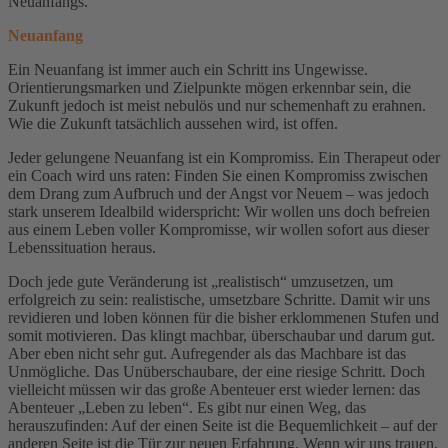
Neuanfangs.
Neuanfang
Ein Neuanfang ist immer auch ein Schritt ins Ungewisse.
Orientierungsmarken und Zielpunkte mögen erkennbar sein, die
Zukunft jedoch ist meist nebulös und nur schemenhaft zu erahnen.
Wie die Zukunft tatsächlich aussehen wird, ist offen.
Jeder gelungene Neuanfang ist ein Kompromiss. Ein Therapeut oder
ein Coach wird uns raten: Finden Sie einen Kompromiss zwischen
dem Drang zum Aufbruch und der Angst vor Neuem – was jedoch
stark unserem Idealbild widerspricht: Wir wollen uns doch befreien
aus einem Leben voller Kompromisse, wir wollen sofort aus dieser
Lebenssituation heraus.
Doch jede gute Veränderung ist „realistisch“ umzusetzen, um
erfolgreich zu sein: realistische, umsetzbare Schritte. Damit wir uns
revidieren und loben können für die bisher erklommenen Stufen und
somit motivieren. Das klingt machbar, überschaubar und darum gut.
Aber eben nicht sehr gut. Aufregender als das Machbare ist das
Unmögliche. Das Unüberschaubare, der eine riesige Schritt. Doch
vielleicht müssen wir das große Abenteuer erst wieder lernen: das
Abenteuer „Leben zu leben“. Es gibt nur einen Weg, das
herauszufinden: Auf der einen Seite ist die Bequemlichkeit – auf der
anderen Seite ist die Tür zur neuen Erfahrung. Wenn wir uns trauen,