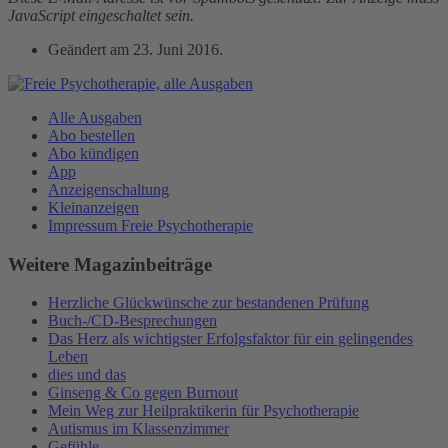
JavaScript eingeschaltet sein.
Geändert am
23. Juni 2016
.
Alle Ausgaben
Abo bestellen
Abo kündigen
App
Anzeigenschaltung
Kleinanzeigen
Impressum Freie Psychotherapie
Weitere Magazinbeiträge
Herzliche Glückwünsche zur bestandenen Prüfung
Buch-/CD-Besprechungen
Das Herz als wichtigster Erfolgsfaktor für ein gelingendes
Leben
dies und das
Ginseng & Co gegen Burnout
Mein Weg zur Heilpraktikerin für Psychotherapie
Autismus im Klassenzimmer
Gefühle