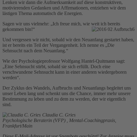
Lenken wir dann die Aufmerksamkeit auf diese konstruktiven,
motivierenden Gedanken und Affirmationen, entziehen wir dem
lästigen Thema automatisch die Energien.
Sagen wir uns vielmehr: „Ich freue mich, wie weit ich bereits
gekommen bin!“
Und vergessen wir nicht, sobald wir den Neuanfang gestartet haben,
ist er bereits ein Teil der Vergangenheit. Ich nenne es „Die
Sehnsucht nach dem Neuanfang.“
Wie der Psychologieprofessor Wolfgang Hantel-Quitmann sagt:
„Eine Sehnsucht stirbt, sobald sie sich erfüllt. Doch eine
verschwundene Sehnsucht kann in einer anderen wiedergeboren
werden“.
Der Zyklus des Wandels, Aufbruchs und Neuanfangs begleitet uns
unser Leben lang und schenkt uns die Chance, immer mehr unsere
Bestimmung zu leben und zu dem zu werden, der wir eigentlich
sind.
Claudia C. Gries
Psychologische Beraterin (VFP) , Mental-Coachingpraxis,
Frankfurt/Main
Diese E-Mail-Adresse ist vor Spambots geschützt! Zur Anzeige muss