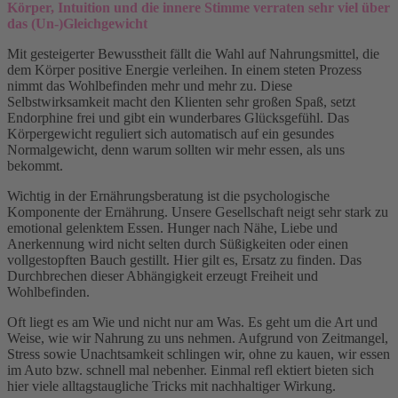
Körper, Intuition und die innere Stimme verraten sehr viel über
das (Un-)Gleichgewicht
Mit gesteigerter Bewusstheit fällt die Wahl auf Nahrungsmittel, die
dem Körper positive Energie verleihen. In einem steten Prozess
nimmt das Wohlbefinden mehr und mehr zu. Diese
Selbstwirksamkeit macht den Klienten sehr großen Spaß, setzt
Endorphine frei und gibt ein wunderbares Glücksgefühl. Das
Körpergewicht reguliert sich automatisch auf ein gesundes
Normalgewicht, denn warum sollten wir mehr essen, als uns
bekommt.
Wichtig in der Ernährungsberatung ist die psychologische
Komponente der Ernährung. Unsere Gesellschaft neigt sehr stark zu
emotional gelenktem Essen. Hunger nach Nähe, Liebe und
Anerkennung wird nicht selten durch Süßigkeiten oder einen
vollgestopften Bauch gestillt. Hier gilt es, Ersatz zu finden. Das
Durchbrechen dieser Abhängigkeit erzeugt Freiheit und
Wohlbefinden.
Oft liegt es am Wie und nicht nur am Was. Es geht um die Art und
Weise, wie wir Nahrung zu uns nehmen. Aufgrund von Zeitmangel,
Stress sowie Unachtsamkeit schlingen wir, ohne zu kauen, wir essen
im Auto bzw. schnell mal nebenher. Einmal refl ektiert bieten sich
hier viele alltagstaugliche Tricks mit nachhaltiger Wirkung.