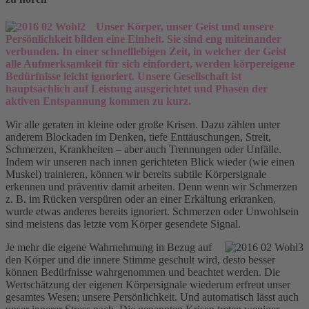
Unser Körper, unser Geist und unsere
Persönlichkeit bilden eine Einheit. Sie sind eng miteinander
verbunden. In einer schnelllebigen Zeit, in welcher der Geist
alle Aufmerksamkeit für sich einfordert, werden körpereigene
Bedürfnisse leicht ignoriert. Unsere Gesellschaft ist
hauptsächlich auf Leistung ausgerichtet und Phasen der
aktiven Entspannung kommen zu kurz.
Wir alle geraten in kleine oder große Krisen. Dazu zählen unter
anderem Blockaden im Denken, tiefe Enttäuschungen, Streit,
Schmerzen, Krankheiten – aber auch Trennungen oder Unfälle.
Indem wir unseren nach innen gerichteten Blick wieder (wie einen
Muskel) trainieren, können wir bereits subtile Körpersignale
erkennen und präventiv damit arbeiten. Denn wenn wir Schmerzen
z. B. im Rücken verspüren oder an einer Erkältung erkranken,
wurde etwas anderes bereits ignoriert. Schmerzen oder Unwohlsein
sind meistens das letzte vom Körper gesendete Signal.
Je mehr die eigene Wahrnehmung in Bezug auf
den Körper und die innere Stimme geschult wird, desto besser
können Bedürfnisse wahrgenommen und beachtet werden. Die
Wertschätzung der eigenen Körpersignale wiederum erfreut unser
gesamtes Wesen; unsere Persönlichkeit. Und automatisch lässt auch