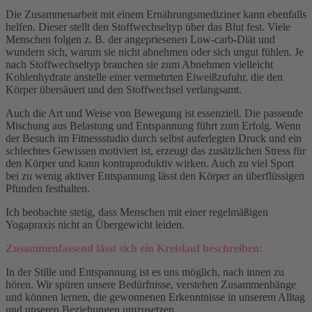
Die Zusammenarbeit mit einem Ernährungsmediziner kann ebenfalls
helfen. Dieser stellt den Stoffwechseltyp über das Blut fest. Viele
Menschen folgen z. B. der angepriesenen Low-carb-Diät und
wundern sich, warum sie nicht abnehmen oder sich ungut fühlen. Je
nach Stoffwechseltyp brauchen sie zum Abnehmen vielleicht
Kohlenhydrate anstelle einer vermehrten Eiweißzufuhr, die den
Körper übersäuert und den Stoffwechsel verlangsamt.
Auch die Art und Weise von Bewegung ist essenziell. Die passende
Mischung aus Belastung und Entspannung führt zum Erfolg. Wenn
der Besuch im Fitnessstudio durch selbst auferlegten Druck und ein
schlechtes Gewissen motiviert ist, erzeugt das zusätzlichen Stress für
den Körper und kann kontraproduktiv wirken. Auch zu viel Sport
bei zu wenig aktiver Entspannung lässt den Körper an überflüssigen
Pfunden festhalten.
Ich beobachte stetig, dass Menschen mit einer regelmäßigen
Yogapraxis nicht an Übergewicht leiden.
Zusammenfassend lässt sich ein Kreislauf beschreiben:
In der Stille und Entspannung ist es uns möglich, nach innen zu
hören. Wir spüren unsere Bedürfnisse, verstehen Zusammenhänge
und können lernen, die gewonnenen Erkenntnisse in unserem Alltag
und unseren Beziehungen umzusetzen.