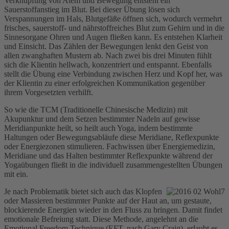
Verknüpfung von Atem und Bewegung entsteht ein
Sauerstoffanstieg im Blut. Bei dieser Übung lösen sich
Verspannungen im Hals, Blutgefäße öffnen sich, wodurch vermehrt
frisches, sauerstoff- und nährstoffreiches Blut zum Gehirn und in die
Sinnesorgane Ohren und Augen fließen kann. Es entstehen Klarheit
und Einsicht. Das Zählen der Bewegungen lenkt den Geist von
allen zwanghaften Mustern ab. Nach zwei bis drei Minuten fühlt
sich die Klientin hellwach, konzentriert und entspannt. Ebenfalls
stellt die Übung eine Verbindung zwischen Herz und Kopf her, was
der Klientin zu einer erfolgreichen Kommunikation gegenüber
ihrem Vorgesetzten verhilft.
So wie die TCM (Traditionelle Chinesische Medizin) mit
Akupunktur und dem Setzen bestimmter Nadeln auf gewisse
Meridianpunkte heilt, so heilt auch Yoga, indem bestimmte
Haltungen oder Bewegungsabläufe diese Meridiane, Reflexpunkte
oder Energiezonen stimulieren. Fachwissen über Energiemedizin,
Meridiane und das Halten bestimmter Reflexpunkte während der
Yogaübungen fließt in die individuell zusammengestellten Übungen
mit ein.
Je nach Problematik bietet sich auch das Klopfen
oder Massieren bestimmter Punkte auf der Haut an, um gestaute,
blockierende Energien wieder in den Fluss zu bringen. Damit findet
emotionale Befreiung statt. Diese Methode, angelehnt an die
Emotional Freedom Technique (EFT, nach Gary Craig), erlaubt es,