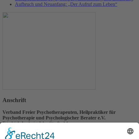
Aufbruch und Neuanfang: „Der Aufruf zum Leben“
Anschrift
Verband Freier Psychotherapeuten, Heilpraktiker für
Psychotherapie und Psychologischer Berater e.V.
Friedrich-Ludwig-Jahn-Straße 14
31582 Nienburg/Weser