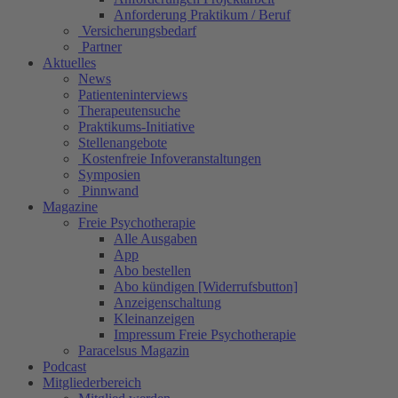
Anforderung Praktikum / Beruf
Versicherungsbedarf
Partner
Aktuelles
News
Patienteninterviews
Therapeutensuche
Praktikums-Initiative
Stellenangebote
Kostenfreie Infoveranstaltungen
Symposien
Pinnwand
Magazine
Freie Psychotherapie
Alle Ausgaben
App
Abo bestellen
Abo kündigen [Widerrufsbutton]
Anzeigenschaltung
Kleinanzeigen
Impressum Freie Psychotherapie
Paracelsus Magazin
Podcast
Mitgliederbereich