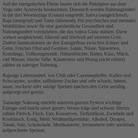
Auf der energetischen Ebene lassen sich die Prinzipien aus dem
Yoga oder Ayurveda heranziehen. Demnach werden Nahrungsmittel
in die drei Wesenszüge (Gunas) eingeteilt: Sattva (ausgleichend),
Raja (anregend) und Tama (lähmend). Für psychisches und mentales
Wohlfühlen sowie für eine ganzheitliche Gesundheit sind
Nahrungsmittel vorzuziehen, die das Sattva Guna stärken. Diese
wirken ausgleichend, klärend und friedvoll auf unseren Geist.
Zudem harmonisieren sie den Energiefluss zwischen Körper und
Geist. Frisches Obst und Gemüse, Salate, Nüsse, Sämereien,
Keimlinge, Vollkorngetreide, Hülsenfrüchte, Butter, Käse, Milch,
viel Wasser, frische Säfte, Kräutertees und Honig (nicht erhitzt)
zählen zu sattviger Nahrung.
Rajasige Lebensmittel, wie Chili oder Cayennepfeffer, Kaffee und
Schwarztee, weißer, raffinierter Zucker und sehr scharfe, bittere,
saure, trockene oder salzige Speisen machen den Geist unruhig,
aufgeregt und gereizt.
Tamasige Nahrung entzieht unserem ganzen System wichtige
Energie und macht unser ganzes Wesen träge und schwer. Hierzu
zählen Fleisch, Fisch, Eier, Konserven, Tiefkühlkost, Zwiebeln und
Knoblauch, Essig, Mehl, Weißmehlprodukte, Alkohol, Drogen,
Tabak, Salz, Schokolade, Medikamente, fermentierte oder nochmals
aufgewärmte Speisen.