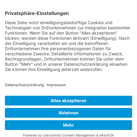
Service-Team
05021-8650320
Diese E-Mail-Adresse ist vor Spambots geschützt! Zur Anzeige
muss JavaScript eingeschaltet sein.
Wir sind Mitglied
VFP
Impressum
Datenschutzerklärung
Login
Widerrufsbutton
Verband Freier Psychotherapeuten, Heilpraktiker für Psychotherapie
und Psychologischer Berater e.V. Bildmaterial teils mit KI generiert.