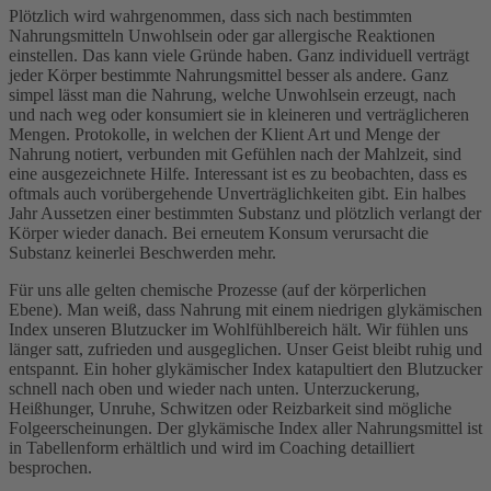
Plötzlich wird wahrgenommen, dass sich nach bestimmten
Nahrungsmitteln Unwohlsein oder gar allergische Reaktionen
einstellen. Das kann viele Gründe haben. Ganz individuell verträgt
jeder Körper bestimmte Nahrungsmittel besser als andere. Ganz
simpel lässt man die Nahrung, welche Unwohlsein erzeugt, nach
und nach weg oder konsumiert sie in kleineren und verträglicheren
Mengen. Protokolle, in welchen der Klient Art und Menge der
Nahrung notiert, verbunden mit Gefühlen nach der Mahlzeit, sind
eine ausgezeichnete Hilfe. Interessant ist es zu beobachten, dass es
oftmals auch vorübergehende Unverträglichkeiten gibt. Ein halbes
Jahr Aussetzen einer bestimmten Substanz und plötzlich verlangt der
Körper wieder danach. Bei erneutem Konsum verursacht die
Substanz keinerlei Beschwerden mehr.
Für uns alle gelten chemische Prozesse (auf der körperlichen
Ebene). Man weiß, dass Nahrung mit einem niedrigen glykämischen
Index unseren Blutzucker im Wohlfühlbereich hält. Wir fühlen uns
länger satt, zufrieden und ausgeglichen. Unser Geist bleibt ruhig und
entspannt. Ein hoher glykämischer Index katapultiert den Blutzucker
schnell nach oben und wieder nach unten. Unterzuckerung,
Heißhunger, Unruhe, Schwitzen oder Reizbarkeit sind mögliche
Folgeerscheinungen. Der glykämische Index aller Nahrungsmittel ist
in Tabellenform erhältlich und wird im Coaching detailliert
besprochen.