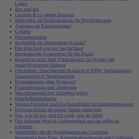
Leben
dies und das
Ginseng & Co gegen Burnout
Mein Weg zur Heilpraktikerin für Psychotherapie
Autismus im Klassenzimmer
Gefühle
Praxismarketing
Sterbehilfe für Depressions-Kranke?
Der Abschied von der Sachlichkeit
Interkulturelle Kompetenz für die Praxis
Konrad ist nicht faul! Förderansätze für Kinder mit
muskelhypotoner Haltung
Flüchtlinge: Durchdachtes Konzept in NRW, hochkarätiges
Engagement in Niedersachsen
Hypnotherapie ohne Hypnose?
Frauenberatung und -förderung
Was therapeutisches Schreiben leistet
HerzSelbstIntelligenz
Warum Focusing und Hochsensibilität gut zusammenpassen!
Hochsensibilität als eigene Stärke entdecken
Sag, was du isst, und ich weiß, was du fühlst
Der sicherste Weg ist, Geborgenheit aus uns selbst zu
schöpfen
Wohlfühlen mit der Kombination aus Coaching,
therapeutischem Yoga, Körperwahrnehmung und Ernährung