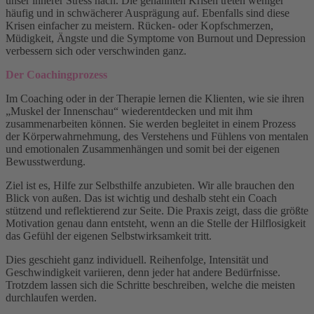
unser innerer Stress nach. Die genannten Krisen treten weniger
häufig und in schwächerer Ausprägung auf. Ebenfalls sind diese
Krisen einfacher zu meistern. Rücken- oder Kopfschmerzen,
Müdigkeit, Ängste und die Symptome von Burnout und Depression
verbessern sich oder verschwinden ganz.
Der Coachingprozess
Im Coaching oder in der Therapie lernen die Klienten, wie sie ihren
„Muskel der Innenschau“ wiederentdecken und mit ihm
zusammenarbeiten können. Sie werden begleitet in einem Prozess
der Körperwahrnehmung, des Verstehens und Fühlens von mentalen
und emotionalen Zusammenhängen und somit bei der eigenen
Bewusstwerdung.
Ziel ist es, Hilfe zur Selbsthilfe anzubieten. Wir alle brauchen den
Blick von außen. Das ist wichtig und deshalb steht ein Coach
stützend und reflektierend zur Seite. Die Praxis zeigt, dass die größte
Motivation genau dann entsteht, wenn an die Stelle der Hilflosigkeit
das Gefühl der eigenen Selbstwirksamkeit tritt.
Dies geschieht ganz individuell. Reihenfolge, Intensität und
Geschwindigkeit variieren, denn jeder hat andere Bedürfnisse.
Trotzdem lassen sich die Schritte beschreiben, welche die meisten
durchlaufen werden.