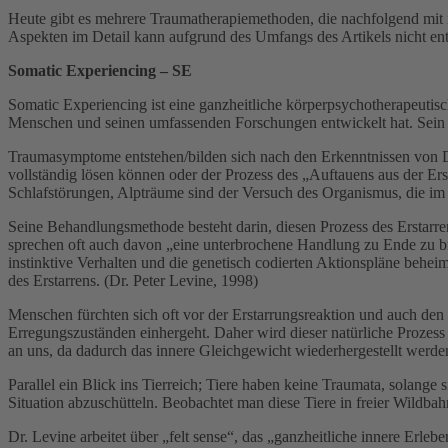
Heute gibt es mehrere Traumatherapiemethoden, die nachfolgend mit 
Aspekten im Detail kann aufgrund des Umfangs des Artikels nicht ent
Somatic Experiencing – SE
Somatic Experiencing ist eine ganzheitliche körperpsychotherapeutisc
Menschen und seinen umfassenden Forschungen entwickelt hat. Sein Z
Traumasymptome entstehen/bilden sich nach den Erkenntnissen von Dr.
vollständig lösen können oder der Prozess des „Auftauens aus der 
Schlafstörungen, Alpträume sind der Versuch des Organismus, die im
Seine Behandlungsmethode besteht darin, diesen Prozess des Erstarr
sprechen oft auch davon „eine unterbrochene Handlung zu Ende zu br
instinktive Verhalten und die genetisch codierten Aktionspläne beh
des Erstarrens. (Dr. Peter Levine, 1998)
Menschen fürchten sich oft vor der Erstarrungsreaktion und auch den 
Erregungszuständen einhergeht. Daher wird dieser natürliche Prozess 
an uns, da dadurch das innere Gleichgewicht wiederhergestellt werde
Parallel ein Blick ins Tierreich; Tiere haben keine Traumata, solange s
Situation abzuschütteln. Beobachtet man diese Tiere in freier Wildbahn,
Dr. Levine arbeitet über „felt sense“, das „ganzheitliche innere Erle