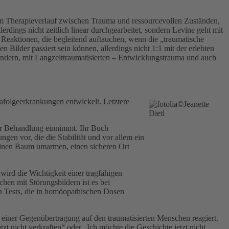
 im Therapieverlauf zwischen Trauma und ressourcevollen Zuständen,
rdings nicht zeitlich linear durchgearbeitet, sondern Levine geht mit
n Reaktionen, die begleitend auftauchen, wenn die „traumatische
 Bilder passiert sein können, allerdings nicht 1:1 mit der erlebten
ndern, mit Langzeittraumatisierten – Entwicklungstrauma und auch
folgeerkrankungen entwickelt. Letztere
der Behandlung einnimmt. Ihr Buch
ngen vor, die die Stabilität und vor allem ein
, einen Baum umarmen, einen sicheren Ort
ird die Wichtigkeit einer tragfähigen
hen mit Störungsbildern ist es bei
ihn Tests, die in homöopathischen Dosen
 einer Gegenübertragung auf den traumatisierten Menschen reagiert.
t nicht verkraften“ oder „Ich möchte die Geschichte jetzt nicht