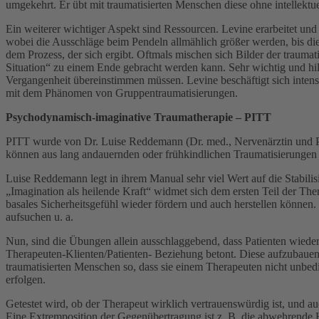
umgekehrt. Er übt mit traumatisierten Menschen diese ohne intellek
Ein weiterer wichtiger Aspekt sind Ressourcen. Levine erarbeitet u
wobei die Ausschläge beim Pendeln allmählich größer werden, bis die 
dem Prozess, der sich ergibt. Oftmals mischen sich Bilder der traumat
Situation“ zu einem Ende gebracht werden kann. Sehr wichtig und hilfre
Vergangenheit übereinstimmen müssen. Levine beschäftigt sich inten
mit dem Phänomen von Gruppentraumatisierungen.
Psychodynamisch-imaginative Traumatherapie – PITT
PITT wurde von Dr. Luise Reddemann (Dr. med., Nervenärztin und P
können aus lang andauernden oder frühkindlichen Traumatisierungen 
Luise Reddemann legt in ihrem Manual sehr viel Wert auf die Stabili
„Imagination als heilende Kraft“ widmet sich dem ersten Teil der Therap
basales Sicherheitsgefühl wieder fördern und auch herstellen können.
aufsuchen u. a.
Nun, sind die Übungen allein ausschlaggebend, dass Patienten wieder
Therapeuten-Klienten/Patienten- Beziehung betont. Diese aufzubauen i
traumatisierten Menschen so, dass sie einem Therapeuten nicht unbedi
erfolgen.
Getestet wird, ob der Therapeut wirklich vertrauenswürdig ist, und 
Eine Extremposition der Gegenübertragung ist z. B. die abwehrende Ha