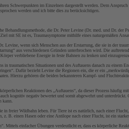
ihren Schwerpunkten im Einzelnen dargestellt werden. Dem Anspruch de
sprochen werden und ich bitte dies zu berücksichtigen.
he Behandlungsmethode, die Dr. Peter Levine (Dr. med. und Dr. der Psyc
iel mit SE ist es, Traumasymptome mithilfe eines naturgemäßen Ansat
 Levine, wenn sich Menschen aus der Erstarrung, die sie in der trauma
Erstarrung“ aus verschiedenen Gründen unterbrochen wird. Die auftre
 Körper verbliebene Energie in feste Bahnen zu lenken und einzugrenz
ens in traumatischen Situationen und des Auftauens danach zu einem E
ingen“. Dafür bezieht Levine die Regionen ein, die er ein „merkwürdi
eimaten. Hierzu gehören die beiden bekannteren Kampf- und Fluchtreakt
körperlichen Reaktionen des „Auftauens“, da dieser Prozess häufig mit
auch kognitiv negativ bewertet und somit abgewehrt und unterdrückt. O
n kann.
ie in freier Wildbahn leben. Für Tiere ist es natürlich, nach einer Fluch
 z. B. einen Hasen oder eine Antilope nach einer Flucht, ist ein starkes
ben“. Mittels einfacher Übungen verdeutlicht er, dass es körperliche Re