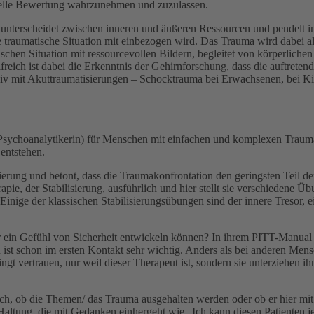
tuelle Bewertung wahrzunehmen und zuzulassen.
nd unterscheidet zwischen inneren und äußeren Ressourcen und pendelt
traumatische Situation mit einbezogen wird. Das Trauma wird dabei alle
ischen Situation mit ressourcevollen Bildern, begleitet von körperliche
ich ist dabei die Erkenntnis der Gehirnforschung, dass die auftretenden
siv mit Akuttraumatisierungen – Schocktrauma bei Erwachsenen, bei Ki
sychoanalytikerin) für Menschen mit einfachen und komplexen Trauma
entstehen.
sierung und betont, dass die Traumakonfrontation den geringsten Teil 
ie, der Stabilisierung, ausführlich und hier stellt sie verschiedene Übu
 Einige der klassischen Stabilisierungsübungen sind der innere Tresor
 ein Gefühl von Sicherheit entwickeln können? In ihrem PITT-Manual w
st schon im ersten Kontakt sehr wichtig. Anders als bei anderen Mensc
ngt vertrauen, nur weil dieser Therapeut ist, sondern sie unterziehen 
auch, ob die Themen/ das Trauma ausgehalten werden oder ob er hier mit
ltung, die mit Gedanken einhergeht wie „Ich kann diesen Patienten jetz