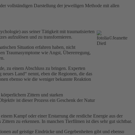
r vollständigen Darstellung der jeweiligen Methode mit allen
hologie) aus seiner Tätigkeit mit traumatisierten
zes aufzulösen und zu transformieren.
tischen Situation erfahren haben, nicht
tenden Traumasymptome wie Angst, Übererregung,
en.
nde, zu einem Abschluss zu bringen. Experten
g neues Land“ nennt, eben die Regionen, die das
ionen ebenso wie die weniger bekannte Reaktion
 körperlichem Zittern und starken
bjektiv ist dieser Prozess ein Geschenk der Natur
t, einem Kampf oder einer Erstarrung die restliche Energie aus der
 Zittern zu erkennen. In manchen Tierfilmen ist dies sehr gut sichtbar.
aktionen auf geistige Eindrücke und Gegebenheiten gibt und ebenso