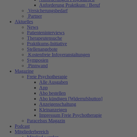
Anforderung Praktikum / Beruf
Versicherungsbedarf
Partner
Aktuelles
News
Patienteninterviews
Therapeutensuche
Praktikums-Initiative
Stellenangebote
Kostenfreie Infoveranstaltungen
Symposien
Pinnwand
Magazine
Freie Psychotherapie
Alle Ausgaben
App
Abo bestellen
Abo kündigen [Widerrufsbutton]
Anzeigenschaltung
Kleinanzeigen
Impressum Freie Psychotherapie
Paracelsus Magazin
Podcast
Mitgliederbereich