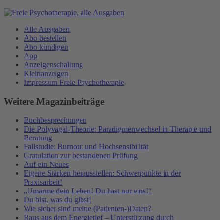
Alle Ausgaben
Abo bestellen
Abo kündigen
App
Anzeigenschaltung
Kleinanzeigen
Impressum Freie Psychotherapie
Weitere Magazinbeiträge
Buchbesprechungen
Die Polyvagal-Theorie: Paradigmenwechsel in Therapie und
Beratung
Fallstudie: Burnout und Hochsensibilität
Gratulation zur bestandenen Prüfung
Auf ein Neues
Eigene Stärken herausstellen: Schwerpunkte in der
Praxisarbeit!
„Umarme dein Leben! Du hast nur eins!“
Du bist, was du gibst!
Wie sicher sind meine (Patienten-)Daten?
Raus aus dem Energietief – Unterstützung durch