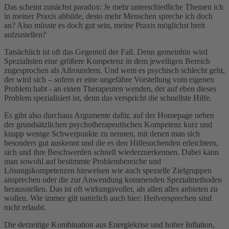
Das scheint zunächst paradox: Je mehr unterschiedliche Themen ich
in meiner Praxis abbilde, desto mehr Menschen spreche ich doch
an? Also müsste es doch gut sein, meine Praxis möglichst breit
aufzustellen?
Tatsächlich ist oft das Gegenteil der Fall. Denn gemeinhin wird
Spezialisten eine größere Kompetenz in dem jeweiligen Bereich
zugesprochen als Allroundern. Und wem es psychisch schlecht geht,
der wird sich – sofern er eine ungefähre Vorstellung vom eigenen
Problem habt - an einen Therapeuten wenden, der auf eben dieses
Problem spezialisiert ist, denn das verspricht die schnellste Hilfe.
Es gibt also durchaus Argumente dafür, auf der Homepage neben
der grundsätzlichen psychotherapeutischen Kompetenz kurz und
knapp wenige Schwerpunkte zu nennen, mit denen man sich
besonders gut auskennt und die es den Hilfesuchenden erleichtern,
sich und ihre Beschwerden schnell wiederzuerkennen. Dabei kann
man sowohl auf bestimmte Problembereiche und
Lösungskompetenzen hinweisen wie auch spezielle Zielgruppen
ansprechen oder die zur Anwendung kommenden Spezialmethoden
herausstellen. Das ist oft wirkungsvoller, als allen alles anbieten zu
wollen. Wie immer gilt natürlich auch hier: Heilversprechen sind
nicht erlaubt.
Die derzeitige Kombination aus Energiekrise und hoher Inflation,