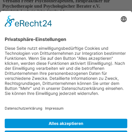
Verband Freier Psychotherapeuten, Heilpraktiker für
Psychotherapie und Psychologischer Berater e.V.
Friedrich-Ludwig-Jahn-Straße 14
31582 Nienburg/Weser
Service-Team
05021-8650320
Diese E-Mail-Adresse ist vor Spambots geschützt! Zur Anzeige
muss JavaScript eingeschaltet sein.
Wir sind Mitglied
VFP
Impressum
Datenschutzerklärung
Login
Widerrufsbutton