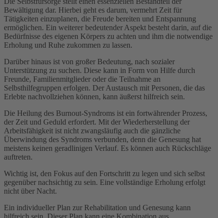
Die Selbstfürsorge stellt einen essenziellen Bestandteil der
Bewältigung dar. Hierbei geht es darum, vermehrt Zeit für
Tätigkeiten einzuplanen, die Freude bereiten und Entspannung
ermöglichen. Ein weiterer bedeutender Aspekt besteht darin, auf die
Bedürfnisse des eigenen Körpers zu achten und ihm die notwendige
Erholung und Ruhe zukommen zu lassen.
Darüber hinaus ist von großer Bedeutung, nach sozialer
Unterstützung zu suchen. Diese kann in Form von Hilfe durch
Freunde, Familienmitglieder oder die Teilnahme an
Selbsthilfegruppen erfolgen. Der Austausch mit Personen, die das
Erlebte nachvollziehen können, kann äußerst hilfreich sein.
Die Heilung des Burnout-Syndroms ist ein fortwährender Prozess,
der Zeit und Geduld erfordert. Mit der Wiederherstellung der
Arbeitsfähigkeit ist nicht zwangsläufig auch die gänzliche
Überwindung des Syndroms verbunden, denn die Genesung hat
meistens keinen geradlinigen Verlauf. Es können auch Rückschläge
auftreten.
Wichtig ist, den Fokus auf den Fortschritt zu legen und sich selbst
gegenüber nachsichtig zu sein. Eine vollständige Erholung erfolgt
nicht über Nacht.
Ein individueller Plan zur Rehabilitation und Genesung kann
hilfreich sein. Dieser Plan kann eine Kombination aus