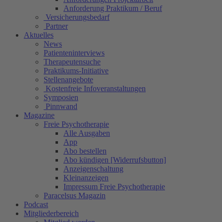
Anforderung Praktikum / Beruf
Versicherungsbedarf
Partner
Aktuelles
News
Patienteninterviews
Therapeutensuche
Praktikums-Initiative
Stellenangebote
Kostenfreie Infoveranstaltungen
Symposien
Pinnwand
Magazine
Freie Psychotherapie
Alle Ausgaben
App
Abo bestellen
Abo kündigen [Widerrufsbutton]
Anzeigenschaltung
Kleinanzeigen
Impressum Freie Psychotherapie
Paracelsus Magazin
Podcast
Mitgliederbereich