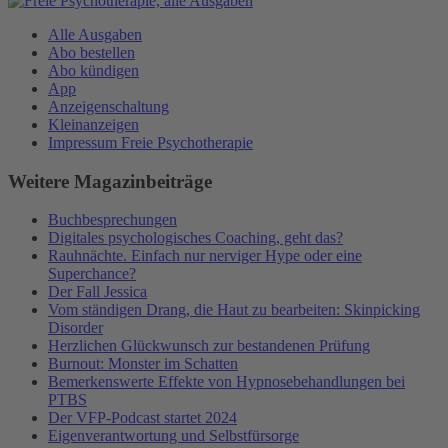
Alle Ausgaben
Abo bestellen
Abo kündigen
App
Anzeigenschaltung
Kleinanzeigen
Impressum Freie Psychotherapie
Weitere Magazinbeiträge
Buchbesprechungen
Digitales psychologisches Coaching, geht das?
Rauhnächte. Einfach nur nerviger Hype oder eine
Superchance?
Der Fall Jessica
Vom ständigen Drang, die Haut zu bearbeiten: Skinpicking
Disorder
Herzlichen Glückwunsch zur bestandenen Prüfung
Burnout: Monster im Schatten
Bemerkenswerte Effekte von Hypnosebehandlungen bei
PTBS
Der VFP-Podcast startet 2024
Eigenverantwortung und Selbstfürsorge