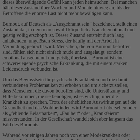
dieses überwältigende Gefühl kann jeden heimsuchen. Bei manchen
hält dieser Zustand über Wochen und Monate hinweg an, bis der
Betroffene die enorme Last nicht mehr bewältigen kann.
Burnout, auf Deutsch als „Ausgebrannt sein“ bezeichnet, stellt einen
Zustand dar, in dem man sowohl körperlich als auch emotional und
geistig völlig erschöpft ist. Dieser Zustand entsteht durch lang
anhaltenden, ungelösten Stress, der häufig mit der Arbeit in
Verbindung gebracht wird. Menschen, die von Burnout betroffen
sind, fühlen sich nicht einfach müde und ausgelaugt, sondern
emotional ausgebrannt und geistig überlastet. Burnout ist eine
schwerwiegende psychische Erkrankung, die mit einem starken
Leidensdruck verbunden ist.
Um das Bewusstsein für psychische Krankheiten und die damit
verbundenen Problematiken zu erhöhen und um sicherzustellen,
dass Menschen, die davon betroffen sind, die Unterstützung und
Hilfe bekommen, die sie benötigen, ist es wichtig, über die
Krankheit zu sprechen. Trotz der erheblichen Auswirkungen auf die
Gesundheit und das Wohlbefinden wird Burnout oft übersehen oder
als „fehlende Belastbarkeit“, „Faulheit“ oder „Krankfeiern“
missverstanden. In der Gesellschaft wandelt sich aber langsam das
Bild des Burnouts.
Während vor einigen Jahren noch von einer Modekrankheit oder