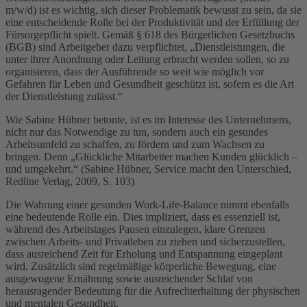
m/w/d) ist es wichtig, sich dieser Problematik bewusst zu sein, da sie
eine entscheidende Rolle bei der Produktivität und der Erfüllung der
Fürsorgepflicht spielt. Gemäß § 618 des Bürgerlichen Gesetzbuchs
(BGB) sind Arbeitgeber dazu verpflichtet, „Dienstleistungen, die
unter ihrer Anordnung oder Leitung erbracht werden sollen, so zu
organisieren, dass der Ausführende so weit wie möglich vor
Gefahren für Leben und Gesundheit geschützt ist, sofern es die Art
der Dienstleistung zulässt.“
Wie Sabine Hübner betonte, ist es im Interesse des Unternehmens,
nicht nur das Notwendige zu tun, sondern auch ein gesundes
Arbeitsumfeld zu schaffen, zu fördern und zum Wachsen zu
bringen. Denn „Glückliche Mitarbeiter machen Kunden glücklich –
und umgekehrt.“ (Sabine Hübner, Service macht den Unterschied,
Redline Verlag, 2009, S. 103)
Die Wahrung einer gesunden Work-Life-Balance nimmt ebenfalls
eine bedeutende Rolle ein. Dies impliziert, dass es essenziell ist,
während des Arbeitstages Pausen einzulegen, klare Grenzen
zwischen Arbeits- und Privatleben zu ziehen und sicherzustellen,
dass ausreichend Zeit für Erholung und Entspannung eingeplant
wird. Zusätzlich sind regelmäßige körperliche Bewegung, eine
ausgewogene Ernährung sowie ausreichender Schlaf von
herausragender Bedeutung für die Aufrechterhaltung der physischen
und mentalen Gesundheit.