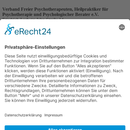
Verband Freier Psychotherapeuten, Heilpraktiker für
Psychotherapie und Psychologischer Berater e.V.
Friedrich-Ludwig-Jahn-Straße 14
31582 Nienburg/Weser
Service-Team
05021-8650320
Diese E-Mail-Adresse ist vor Spambots geschützt! Zur Anzeige
muss JavaScript eingeschaltet sein.
Wir sind Mitglied
VFP
Impressum
Datenschutzerklärung
Login