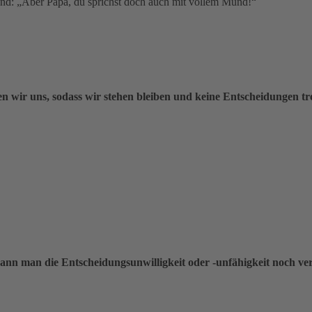
nd: „Aber Papa, du sprichst doch auch mit vollem Mund!“
n wir uns, sodass wir stehen bleiben und keine Entscheidungen tref
ann man die Entscheidungsunwilligkeit oder -unfähigkeit noch ve