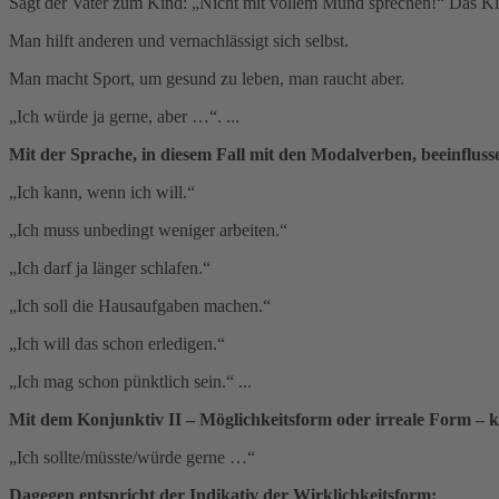
Sagt der Vater zum Kind: „Nicht mit vollem Mund sprechen!“ Das Ki
Man hilft anderen und vernachlässigt sich selbst.
Man macht Sport, um gesund zu leben, man raucht aber.
„Ich würde ja gerne, aber …“. ...
Mit der Sprache, in diesem Fall mit den Modalverben, beeinflusse
„Ich kann, wenn ich will.“
„Ich muss unbedingt weniger arbeiten.“
„Ich darf ja länger schlafen.“
„Ich soll die Hausaufgaben machen.“
„Ich will das schon erledigen.“
„Ich mag schon pünktlich sein.“ ...
Mit dem Konjunktiv II – Möglichkeitsform oder irreale Form – k
„Ich sollte/müsste/würde gerne …“
Dagegen entspricht der Indikativ der Wirklichkeitsform: