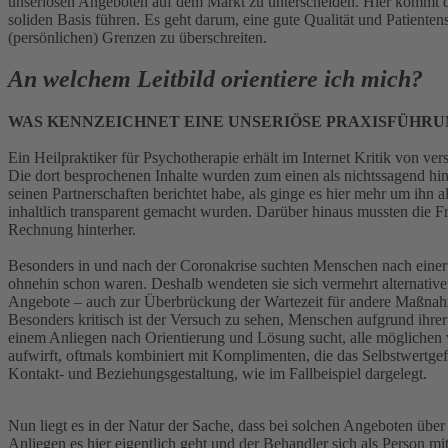
unseriösen Angeboten auf dem Markt zu unterscheiden. Hier kommt di
soliden Basis führen. Es geht darum, eine gute Qualität und Patiente
(persönlichen) Grenzen zu überschreiten.
An welchem Leitbild orientiere ich mich?
WAS KENNZEICHNET EINE UNSERIÖSE PRAXISFÜHRU
Ein Heilpraktiker für Psychotherapie erhält im Internet Kritik von ver
Die dort besprochenen Inhalte wurden zum einen als nichtssagend hins
seinen Partnerschaften berichtet habe, als ginge es hier mehr um ihn 
inhaltlich transparent gemacht wurden. Darüber hinaus mussten die F
Rechnung hinterher.
Besonders in und nach der Coronakrise suchten Menschen nach einer 
ohnehin schon waren. Deshalb wendeten sie sich vermehrt alternative
Angebote – auch zur Überbrückung der Wartezeit für andere Maßnahm
Besonders kritisch ist der Versuch zu sehen, Menschen aufgrund ihrer 
einem Anliegen nach Orientierung und Lösung sucht, alle mögliche
aufwirft, oftmals kombiniert mit Komplimenten, die das Selbstwertge
Kontakt- und Beziehungsgestaltung, wie im Fallbeispiel dargelegt.
Nun liegt es in der Natur der Sache, dass bei solchen Angeboten übe
Anliegen es hier eigentlich geht und der Behandler sich als Person m