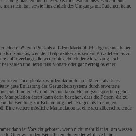
lbstständig machen und eine Praxis im Gesundheitswesen auf einer
e man nicht hat, sowie hinsichtlich des Umgangs mit Patienten keine
ung zu einem höheren Preis als auf dem Markt üblich abgerechnet haben.
als distanzlos, weil der Heilpraktiker aus seinem Privatleben bis zu
are dafür verlangt, die weder hinsichtlich der Zielsetzung noch
ar zahlen und liefen teils Monate oder ganz erfolglos einer
 freien Therapieplatz wurden dadurch noch länger, als sie es
tativ gute Entlastung des Gesundheitssystems durch erweiterte
hne eine fundierte Grundlage und keine Heilungsversprechen geben.
ne Manipulation derart kann darin bestehen, dass die Person, die zu
wenn die Beratung zur Behandlung mehr Fragen als Lösungen
l. Eine weitere mögliche Manipulation ist eine grenzüberschreitende
Immer dann ist Vorsicht geboten, wenn nicht mehr klar ist, um wessen
tellt. Oder wenn den Betroffenen eingeredet wird, sie hätten