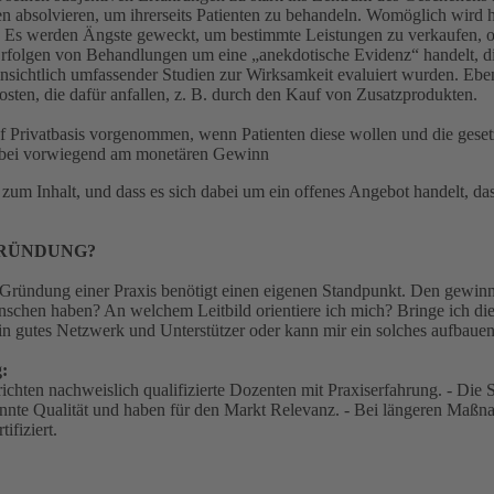
en absolvieren, um ihrerseits Patienten zu behandeln. Womöglich wird h
. Es werden Ängste geweckt, um bestimmte Leistungen zu verkaufen, od
 Erfolgen von Behandlungen um eine „anekdotische Evidenz“ handelt, die
ichtlich umfassender Studien zur Wirksamkeit evaluiert wurden. Ebenfal
sten, die dafür anfallen, z. B. durch den Kauf von Zusatzprodukten.
f Privatbasis vorgenommen, wenn Patienten diese wollen und die geset
 dabei vorwiegend am monetären Gewinn
nd zum Inhalt, und dass es sich dabei um ein offenes Angebot handelt, 
GRÜNDUNG?
Gründung einer Praxis benötigt einen eigenen Standpunkt. Den gewinn
hen haben? An welchem Leitbild orientiere ich mich? Bringe ich die e
n gutes Netzwerk und Unterstützer oder kann mir ein solches aufbaue
:
richten nachweislich qualifizierte Dozenten mit Praxiserfahrung. - Die 
nnte Qualität und haben für den Markt Relevanz. - Bei längeren Maßnah
ifiziert.