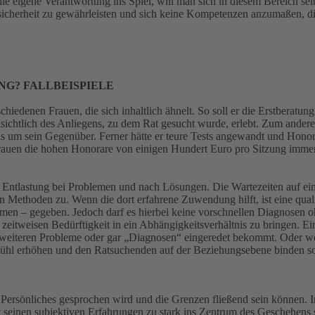
e eigene Verantwortung ins Spiel, will man sich in diesem Bereich se
nsicherheit zu gewährleisten und sich keine Kompetenzen anzumaßen, di
NG? FALLBEISPIELE
schiedenen Frauen, die sich inhaltlich ähnelt. So soll er die Erstberat
ichtlich des Anliegens, zu dem Rat gesucht wurde, erlebt. Zum anderen 
als um sein Gegenüber. Ferner hätte er teure Tests angewandt und Honor
rauen die hohen Honorare von einigen Hundert Euro pro Sitzung immer b
Entlastung bei Problemen und nach Lösungen. Die Wartezeiten auf einen
n Methoden zu. Wenn die dort erfahrene Zuwendung hilft, ist eine quali
en – gegeben. Jedoch darf es hierbei keine vorschnellen Diagnosen o
zeitweisen Bedürftigkeit in ein Abhängigkeitsverhältnis zu bringen. Ei
n weiteren Probleme oder gar „Diagnosen“ eingeredet bekommt. Oder 
fühl erhöhen und den Ratsuchenden auf der Beziehungsebene binden sol
r Persönliches gesprochen wird und die Grenzen fließend sein können. 
it seinen subjektiven Erfahrungen zu stark ins Zentrum des Geschehens s