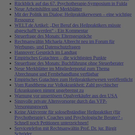
Rückblick auf das 67. Psychotherapie-Symposium in Fulda
Neue Arbeitshilfen und Merkblätter
Mit der Politik im Dialog: Heilpraktikerwesen – eine wichtige
Ressource
WELT.de Artikel: „Der Beruf des Heilpraktikers müsste
abgeschafft werden“ - Ein Kommentar
Steuerfrage des Monats: Elterngespräche
Rechtsanwältin Michaela Albrecht neu im Forum für
Werbungs- und Datenschutzfragen
Hannover: Gespräch im Landtag
Empirisches Gutachten – die wichtigsten Punkte
Steuerfrage des Monats: Buchführung ohne Steuerberater
Neue Merkblätter im Mitgliederportal zum Thema
Abrechnung und Fernbehandlung verfügbar
Empirisches Gutachten zum Heilpraktikerwesen veröffentlicht
Vom Randthema zur Volkskrankheit: Zahl psychischer
Erkrankungen nimmt ungebremst zu
Warnung vor unseriösem Opalverkäufer aus den USA
Sinnvolle private Altersvorsorge durch das VFP-
Versorgungswerk
Keine Aktivrente für soloselbständige Heilpraktiker (für
Psychotherapie), Coaches und Psychologische Berater? -
Schnell noch Petitionen unterzeichnen!
Servicetelefon mit Rechtsanwältin Prof. Dr. jur. Birgit
Schröder