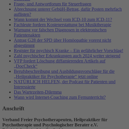
Frage- und Antwortforum für Steuerfragen
Abrechnung unterer GebüH-Betrag, dafür Posten mehrfach
auflisten?
Wann kommt der Wechsel vom ICD-10 zum ICD-11?
Fachleute fordern Kostenerstattung bei Musiktherapie
Warnung vor falschen Diagnosen in elektronischen
Patientenakten
Antrag G28 der SPD über Homöopathie vorerst nicht
abgestimmt
Register für psychisch Kranke – Ein gefährlicher Vorschlag!
Zahl psychischer Erkrankungen auch 2024 weiter steigend
VFP fordert Löschung diffamierenden Artikels auf
„DocCheck“
Berufsbeschreibung und Ausbildungsvorschläge für die
„Heilpraktiker für Psychotherapie“ jetzt online
NATÜRLICH HELFEN, der Podcast für Patienten und
Interessierte
Das Wartezeiten-Dilemma
Wann wird Internet-Coaching zum Fernunterricht?
Anschrift
Verband Freier Psychotherapeuten, Heilpraktiker für
Psychotherapie und Psychologischer Berater e.V.