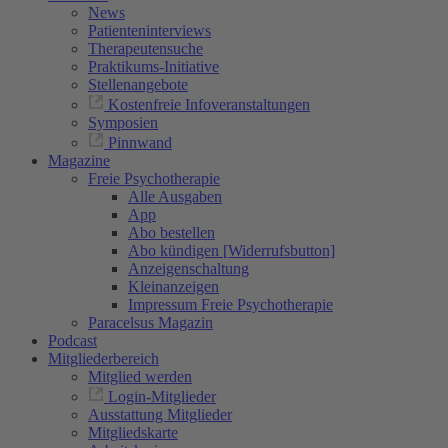
News
Patienteninterviews
Therapeutensuche
Praktikums-Initiative
Stellenangebote
Kostenfreie Infoveranstaltungen
Symposien
Pinnwand
Magazine
Freie Psychotherapie
Alle Ausgaben
App
Abo bestellen
Abo kündigen [Widerrufsbutton]
Anzeigenschaltung
Kleinanzeigen
Impressum Freie Psychotherapie
Paracelsus Magazin
Podcast
Mitgliederbereich
Mitglied werden
Login-Mitglieder
Ausstattung Mitglieder
Mitgliedskarte