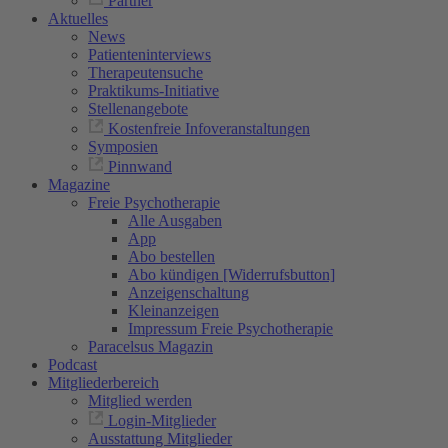
Partner
Aktuelles
News
Patienteninterviews
Therapeutensuche
Praktikums-Initiative
Stellenangebote
Kostenfreie Infoveranstaltungen
Symposien
Pinnwand
Magazine
Freie Psychotherapie
Alle Ausgaben
App
Abo bestellen
Abo kündigen [Widerrufsbutton]
Anzeigenschaltung
Kleinanzeigen
Impressum Freie Psychotherapie
Paracelsus Magazin
Podcast
Mitgliederbereich
Mitglied werden
Login-Mitglieder
Ausstattung Mitglieder