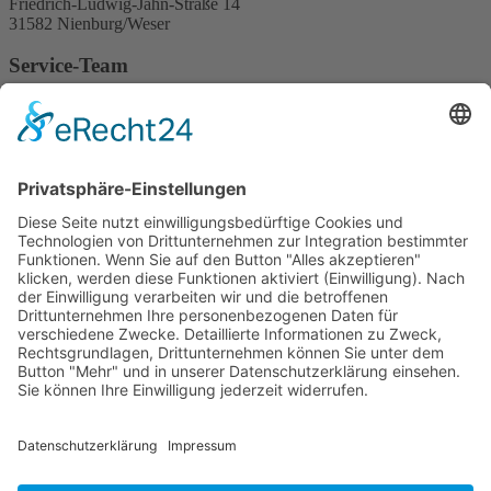
Friedrich-Ludwig-Jahn-Straße 14
31582 Nienburg/Weser
Service-Team
05021-8650320
Diese E-Mail-Adresse ist vor Spambots geschützt! Zur Anzeige
muss JavaScript eingeschaltet sein.
Wir sind Mitglied
VFP
Impressum
Datenschutzerklärung
Login