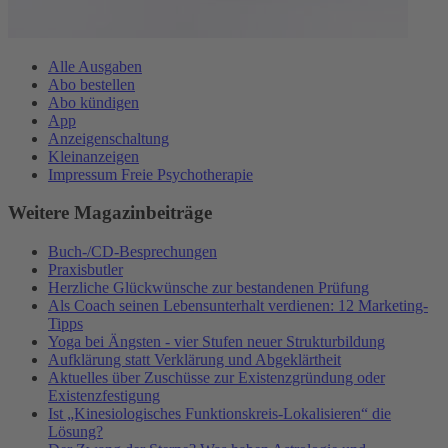
Alle Ausgaben
Abo bestellen
Abo kündigen
App
Anzeigenschaltung
Kleinanzeigen
Impressum Freie Psychotherapie
Weitere Magazinbeiträge
Buch-/CD-Besprechungen
Praxisbutler
Herzliche Glückwünsche zur bestandenen Prüfung
Als Coach seinen Lebensunterhalt verdienen: 12 Marketing-
Tipps
Yoga bei Ängsten - vier Stufen neuer Strukturbildung
Aufklärung statt Verklärung und Abgeklärtheit
Aktuelles über Zuschüsse zur Existenzgründung oder
Existenzfestigung
Ist „Kinesiologisches Funktionskreis-Lokalisieren“ die
Lösung?