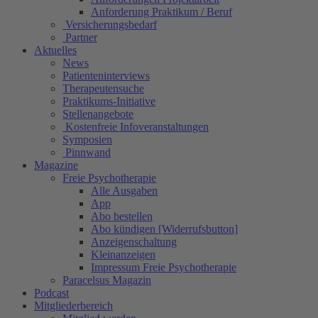
Anforderung Praktikum / Beruf
Versicherungsbedarf
Partner
Aktuelles
News
Patienteninterviews
Therapeutensuche
Praktikums-Initiative
Stellenangebote
Kostenfreie Infoveranstaltungen
Symposien
Pinnwand
Magazine
Freie Psychotherapie
Alle Ausgaben
App
Abo bestellen
Abo kündigen [Widerrufsbutton]
Anzeigenschaltung
Kleinanzeigen
Impressum Freie Psychotherapie
Paracelsus Magazin
Podcast
Mitgliederbereich