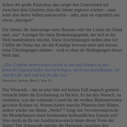
Schon der große Paracelsus also zeigte den Unterschied auf
zwischen dem Glauben, dass die Sterne regieren würden – man
wäre also deren Willen unterworfen – oder, dass sie eigentlich nur
etwas „anzeigen“.
Die Sterne, die Jahresringe eines Baumes oder die Linien der Hand
sind „nur“ Anzeiger für einen Bedeutungsgehalt, der sich in der
Welt manifestieren möchte. Diese Erscheinungen stellen eine Art
Chiffre der Natur dar, die der Kundige bewusst sieht und hieraus
seine Überlegungen ableitet – weil es eben die Bedingungen dieser
Welt sind.
„Die Gestirne beherrschen nichts in uns und können in uns
keinerlei Eigenschaften hervorbringen, noch uns beeinflussen. Sie
sind frei für sich und wir frei für uns.“
Paracelsus, Aschner, Band I, Seite 16
Der Wissende – das ist jetzt bitte auf keinen Fall magisch gemeint –
versucht hinter die Erscheinung zu blicken. Er hat den Wunsch, zu
verstehen, was der wirkende Grund für die weißen Blattunterseiten
gewisser Kräuter ist. Warum haben manche Pflanzen fette Blätter,
andere wieder nur dünne „Wedel“? Zeigt das Verschwenderische
der Mondpflanzen einen bestimmten heilkundlichen Einsatz auf?
Was steckt da für ein Ausdruckswunsch hinter dieser Form der
Natur? Der Schauende möchte die Harmonie zwischen den