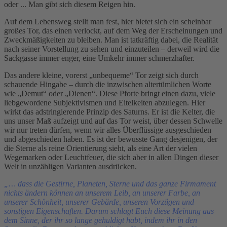
oder ... Man gibt sich diesem Reigen hin.
Auf dem Lebensweg stellt man fest, hier bietet sich ein scheinbar
großes Tor, das einen verlockt, auf dem Weg der Erscheinungen und
Zweckmäßigkeiten zu bleiben. Man ist tatkräftig dabei, die Realität
nach seiner Vorstellung zu sehen und einzuteilen – derweil wird die
Sackgasse immer enger, eine Umkehr immer schmerzhafter.
Das andere kleine, vorerst „unbequeme“ Tor zeigt sich durch
schauende Hingabe – durch die inzwischen altertümlichen Worte
wie „Demut“ oder „Dienen“. Diese Pforte bringt einen dazu, viele
liebgewordene Subjektivismen und Eitelkeiten abzulegen. Hier
wirkt das adstringierende Prinzip des Saturns. Er ist die Kelter, die
uns unser Maß aufzeigt und auf das Tor weist, über dessen Schwelle
wir nur treten dürfen, wenn wir alles Überflüssige ausgeschieden
und abgeschieden haben. Es ist der bewusste Gang desjenigen, der
die Sterne als reine Orientierung sieht, als eine Art der vielen
Wegemarken oder Leuchtfeuer, die sich aber in allen Dingen dieser
Welt in unzähligen Varianten ausdrücken.
„… dass die Gestirne, Planeten, Sterne und das ganze Firmament
nichts ändern können an unserem Leib, an unserer Farbe, an
unserer Schönheit, unserer Gebärde, unseren Vorzügen und
sonstigen Eigenschaften. Darum schlagt Euch diese Meinung aus
dem Sinne, der ihr so lange gehuldigt habt, indem ihr in den