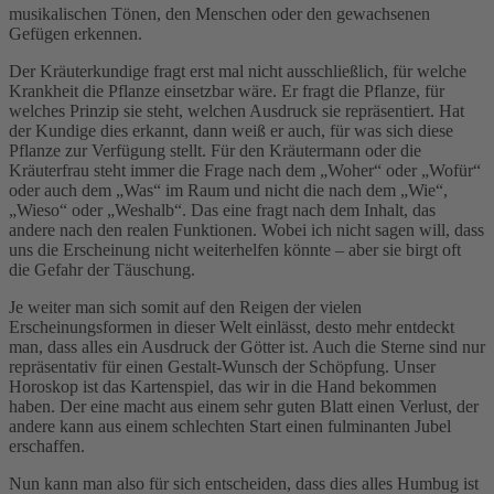
musikalischen Tönen, den Menschen oder den gewachsenen
Gefügen erkennen.
Der Kräuterkundige fragt erst mal nicht ausschließlich, für welche
Krankheit die Pflanze einsetzbar wäre. Er fragt die Pflanze, für
welches Prinzip sie steht, welchen Ausdruck sie repräsentiert. Hat
der Kundige dies erkannt, dann weiß er auch, für was sich diese
Pflanze zur Verfügung stellt. Für den Kräutermann oder die
Kräuterfrau steht immer die Frage nach dem „Woher“ oder „Wofür“
oder auch dem „Was“ im Raum und nicht die nach dem „Wie“,
„Wieso“ oder „Weshalb“. Das eine fragt nach dem Inhalt, das
andere nach den realen Funktionen. Wobei ich nicht sagen will, dass
uns die Erscheinung nicht weiterhelfen könnte – aber sie birgt oft
die Gefahr der Täuschung.
Je weiter man sich somit auf den Reigen der vielen
Erscheinungsformen in dieser Welt einlässt, desto mehr entdeckt
man, dass alles ein Ausdruck der Götter ist. Auch die Sterne sind nur
repräsentativ für einen Gestalt-Wunsch der Schöpfung. Unser
Horoskop ist das Kartenspiel, das wir in die Hand bekommen
haben. Der eine macht aus einem sehr guten Blatt einen Verlust, der
andere kann aus einem schlechten Start einen fulminanten Jubel
erschaffen.
Nun kann man also für sich entscheiden, dass dies alles Humbug ist