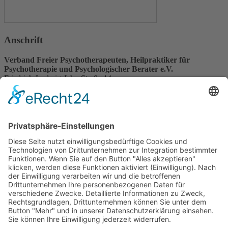
Anschrift
Verband Freier Psychotherapeuten, Heilpraktiker für
Psychotherapie und Psychologischer Berater e.V.
Friedrich-Ludwig-Jahn-Straße 14
31582 Nienburg/Weser
Service-Team
05021-8650320
Diese E-Mail-Adresse ist vor Spambots geschützt! Zur Anzeige
muss JavaScript eingeschaltet sein.
Wir sind Mitglied