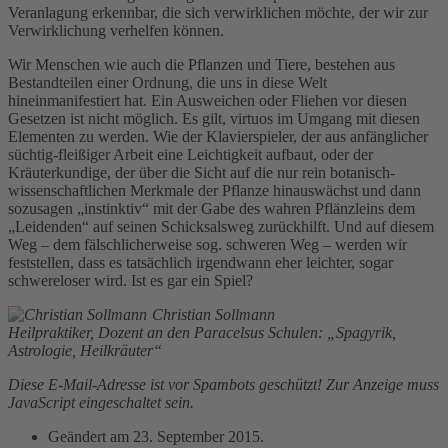
Veranlagung erkennbar, die sich verwirklichen möchte, der wir zur
Verwirklichung verhelfen können.
Wir Menschen wie auch die Pflanzen und Tiere, bestehen aus
Bestandteilen einer Ordnung, die uns in diese Welt
hineinmanifestiert hat. Ein Ausweichen oder Fliehen vor diesen
Gesetzen ist nicht möglich. Es gilt, virtuos im Umgang mit diesen
Elementen zu werden. Wie der Klavierspieler, der aus anfänglicher
süchtig-fleißiger Arbeit eine Leichtigkeit aufbaut, oder der
Kräuterkundige, der über die Sicht auf die nur rein botanisch-
wissenschaftlichen Merkmale der Pflanze hinauswächst und dann
sozusagen „instinktiv“ mit der Gabe des wahren Pflänzleins dem
„Leidenden“ auf seinen Schicksalsweg zurückhilft. Und auf diesem
Weg – dem fälschlicherweise sog. schweren Weg – werden wir
feststellen, dass es tatsächlich irgendwann eher leichter, sogar
schwereloser wird. Ist es gar ein Spiel?
Christian Sollmann
Heilpraktiker, Dozent an den Paracelsus Schulen: „Spagyrik,
Astrologie, Heilkräuter“
Diese E-Mail-Adresse ist vor Spambots geschützt! Zur Anzeige muss
JavaScript eingeschaltet sein.
Geändert am
23. September 2015
.