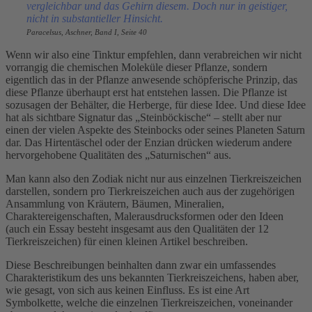
vergleichbar und das Gehirn diesem. Doch nur in geistiger,
nicht in substantieller Hinsicht.
Paracelsus, Aschner, Band I, Seite 40
Wenn wir also eine Tinktur empfehlen, dann verabreichen wir nicht
vorrangig die chemischen Moleküle dieser Pflanze, sondern
eigentlich das in der Pflanze anwesende schöpferische Prinzip, das
diese Pflanze überhaupt erst hat entstehen lassen. Die Pflanze ist
sozusagen der Behälter, die Herberge, für diese Idee. Und diese Idee
hat als sichtbare Signatur das „Steinböckische“ – stellt aber nur
einen der vielen Aspekte des Steinbocks oder seines Planeten Saturn
dar. Das Hirtentäschel oder der Enzian drücken wiederum andere
hervorgehobene Qualitäten des „Saturnischen“ aus.
Man kann also den Zodiak nicht nur aus einzelnen Tierkreiszeichen
darstellen, sondern pro Tierkreiszeichen auch aus der zugehörigen
Ansammlung von Kräutern, Bäumen, Mineralien,
Charaktereigenschaften, Malerausdrucksformen oder den Ideen
(auch ein Essay besteht insgesamt aus den Qualitäten der 12
Tierkreiszeichen) für einen kleinen Artikel beschreiben.
Diese Beschreibungen beinhalten dann zwar ein umfassendes
Charakteristikum des uns bekannten Tierkreiszeichens, haben aber,
wie gesagt, von sich aus keinen Einfluss. Es ist eine Art
Symbolkette, welche die einzelnen Tierkreiszeichen, voneinander