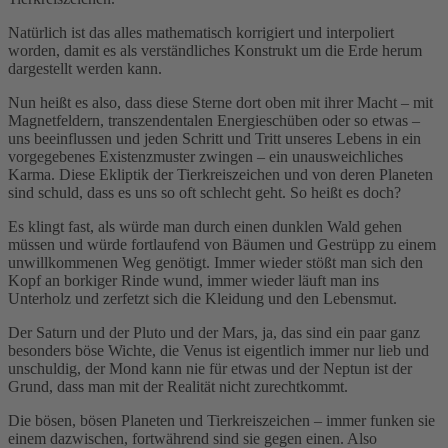
Natürlich ist das alles mathematisch korrigiert und interpoliert
worden, damit es als verständliches Konstrukt um die Erde herum
dargestellt werden kann.
Nun heißt es also, dass diese Sterne dort oben mit ihrer Macht – mit
Magnetfeldern, transzendentalen Energieschüben oder so etwas –
uns beeinflussen und jeden Schritt und Tritt unseres Lebens in ein
vorgegebenes Existenzmuster zwingen – ein unausweichliches
Karma. Diese Ekliptik der Tierkreiszeichen und von deren Planeten
sind schuld, dass es uns so oft schlecht geht. So heißt es doch?
Es klingt fast, als würde man durch einen dunklen Wald gehen
müssen und würde fortlaufend von Bäumen und Gestrüpp zu einem
unwillkommenen Weg genötigt. Immer wieder stößt man sich den
Kopf an borkiger Rinde wund, immer wieder läuft man ins
Unterholz und zerfetzt sich die Kleidung und den Lebensmut.
Der Saturn und der Pluto und der Mars, ja, das sind ein paar ganz
besonders böse Wichte, die Venus ist eigentlich immer nur lieb und
unschuldig, der Mond kann nie für etwas und der Neptun ist der
Grund, dass man mit der Realität nicht zurechtkommt.
Die bösen, bösen Planeten und Tierkreiszeichen – immer funken sie
einem dazwischen, fortwährend sind sie gegen einen. Also