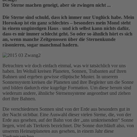
Die Sterne machen geneigt, aber sie zwingen nicht ...
Die Sterne sind schuld, dass ich immer nur Unglück habe. Mein
Horoskop ist ein ganz schlechtes – besonders mein Mond steht
in einem ungünstigen Haus - und ich selbst kann nichts dafür,
dass es mir immer schlecht geht. So oder so ähnlich hört es sich
an, wenn manche Zeitgenossen über die Sternenkunde
räsonieren, sogar manchmal hadern.
Betrachten wir doch einfach einmal, was wir tatsächlich vor uns
haben. Im Weltall kreisen Planeten, Sonnen, Trabanten auf ihren
Bahnen und ergeben gewisse elliptische Muster. In unserem
Sonnensystem kreisen die Planeten und ihre Begleiter um die Sonne
und bilden dadurch eine kugelige Formation. Um diese herum sind
wiederum andere, ähnliche Sternensysteme angeordnet und ziehen
dort ihre Bahnen.
Die verschiedenen Sonnen sind von der Erde aus besonders gut in
der Nacht sichtbar. Eine Auswahl dieser vielen Sterne, die, von der
Erde aus gesehen, auf der Bahn von der „uns umkreisenden“ Sonne
liegen, wird als Tierkreis bezeichnet. Die Sonne durchläuft also, von
unserem Heimatplaneten aus gesehen, in einem Jahr diese
Tierkreiszeichen.