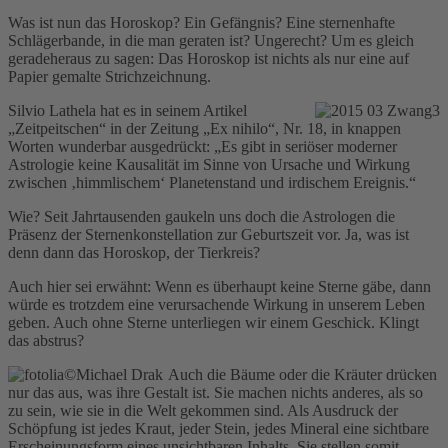
Was ist nun das Horoskop? Ein Gefängnis? Eine sternenhafte
Schlägerbande, in die man geraten ist? Ungerecht? Um es gleich
geradeheraus zu sagen: Das Horoskop ist nichts als nur eine auf
Papier gemalte Strichzeichnung.
Silvio Lathela hat es in seinem Artikel
„Zeitpeitschen“ in der Zeitung „Ex nihilo“, Nr. 18, in knappen
Worten wunderbar ausgedrückt: „Es gibt in seriöser moderner
Astrologie keine Kausalität im Sinne von Ursache und Wirkung
zwischen ‚himmlischem‘ Planetenstand und irdischem Ereignis.“
Wie? Seit Jahrtausenden gaukeln uns doch die Astrologen die
Präsenz der Sternenkonstellation zur Geburtszeit vor. Ja, was ist
denn dann das Horoskop, der Tierkreis?
Auch hier sei erwähnt: Wenn es überhaupt keine Sterne gäbe, dann
würde es trotzdem eine verursachende Wirkung in unserem Leben
geben. Auch ohne Sterne unterliegen wir einem Geschick. Klingt
das abstrus?
Auch die Bäume oder die Kräuter drücken
nur das aus, was ihre Gestalt ist. Sie machen nichts anderes, als so
zu sein, wie sie in die Welt gekommen sind. Als Ausdruck der
Schöpfung ist jedes Kraut, jeder Stein, jedes Mineral eine sichtbare
Erscheinungsform eines unsichtbaren Inhalts. Sie stellen somit