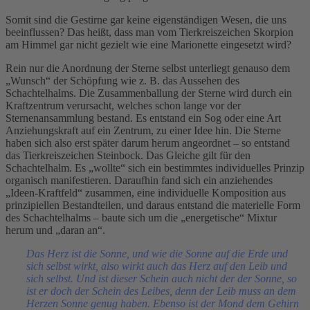
Somit sind die Gestirne gar keine eigenständigen Wesen, die uns
beeinflussen? Das heißt, dass man vom Tierkreiszeichen Skorpion
am Himmel gar nicht gezielt wie eine Marionette eingesetzt wird?
Rein nur die Anordnung der Sterne selbst unterliegt genauso dem
„Wunsch“ der Schöpfung wie z. B. das Aussehen des
Schachtelhalms. Die Zusammenballung der Sterne wird durch ein
Kraftzentrum verursacht, welches schon lange vor der
Sternenansammlung bestand. Es entstand ein Sog oder eine Art
Anziehungskraft auf ein Zentrum, zu einer Idee hin. Die Sterne
haben sich also erst später darum herum angeordnet – so entstand
das Tierkreiszeichen Steinbock. Das Gleiche gilt für den
Schachtelhalm. Es „wollte“ sich ein bestimmtes individuelles Prinzip
organisch manifestieren. Daraufhin fand sich ein anziehendes
„Ideen-Kraftfeld“ zusammen, eine individuelle Komposition aus
prinzipiellen Bestandteilen, und daraus entstand die materielle Form
des Schachtelhalms – baute sich um die „energetische“ Mixtur
herum und „daran an“.
Das Herz ist die Sonne, und wie die Sonne auf die Erde und
sich selbst wirkt, also wirkt auch das Herz auf den Leib und
sich selbst. Und ist dieser Schein auch nicht der der Sonne, so
ist er doch der Schein des Leibes, denn der Leib muss an dem
Herzen Sonne genug haben. Ebenso ist der Mond dem Gehirn