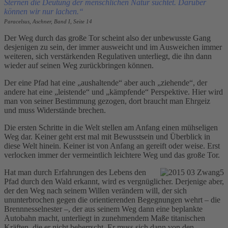
Sternen die Deutung der menschlichen Natur suchtet. Darüber
können wir nur lachen.“
Paracelsus, Aschner, Band I, Seite 14
Der Weg durch das große Tor scheint also der unbewusste Gang
desjenigen zu sein, der immer ausweicht und im Ausweichen immer
weiteren, sich verstärkenden Regulativen unterliegt, die ihn dann
wieder auf seinen Weg zurückbringen können.
Der eine Pfad hat eine „aushaltende“ aber auch „ziehende“, der
andere hat eine „leistende“ und „kämpfende“ Perspektive. Hier wird
man von seiner Bestimmung gezogen, dort braucht man Ehrgeiz
und muss Widerstände brechen.
Die ersten Schritte in die Welt stellen am Anfang einen mühseligen
Weg dar. Keiner geht erst mal mit Bewusstsein und Überblick in
diese Welt hinein. Keiner ist von Anfang an gereift oder weise. Erst
verlocken immer der vermeintlich leichtere Weg und das große Tor.
Hat man durch Erfahrungen des Lebens den
Pfad durch den Wald erkannt, wird es vergnüglicher. Derjenige aber,
der den Weg nach seinem Willen verändern will, der sich
ununterbrochen gegen die orientierenden Begegnungen wehrt – die
Brennnesselnester –, der aus seinem Weg dann eine beplankte
Autobahn macht, unterliegt in zunehmendem Maße titanischen
Kräften, die er nicht beherrscht. Er muss sich dann von den