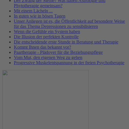
Der Zwang der Sterne? Was haben Astrologie und
Phytotherapie gemeinsam?
Mit einem Lächeln ...
In guten wie in bösen Tagen
Unser Anliegen ist es, die Öffentlichkeit auf besondere Weise
für das Thema Depressionen zu sensibilisieren
Wenn die Gefühle ein System haben
Die Illusion der perfekten Kontrolle
Die entscheidende erste Stunde in Beratung und Therapie
Kommt Ihnen das bekannt vor?
Paartherapie - Plädoyer für die Beziehungspflege
Vom Mut, den eigenen Weg zu gehen
Progressive Muskelentspannung in der freien Psychotherapie