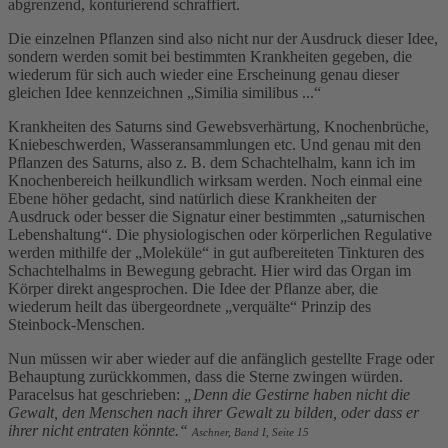
abgrenzend, konturierend schraffiert.
Die einzelnen Pflanzen sind also nicht nur der Ausdruck dieser Idee,
sondern werden somit bei bestimmten Krankheiten gegeben, die
wiederum für sich auch wieder eine Erscheinung genau dieser
gleichen Idee kennzeichnen „Similia similibus ...“
Krankheiten des Saturns sind Gewebsverhärtung, Knochenbrüche,
Kniebeschwerden, Wasseransammlungen etc. Und genau mit den
Pflanzen des Saturns, also z. B. dem Schachtelhalm, kann ich im
Knochenbereich heilkundlich wirksam werden. Noch einmal eine
Ebene höher gedacht, sind natürlich diese Krankheiten der
Ausdruck oder besser die Signatur einer bestimmten „saturnischen
Lebenshaltung“. Die physiologischen oder körperlichen Regulative
werden mithilfe der „Moleküle“ in gut aufbereiteten Tinkturen des
Schachtelhalms in Bewegung gebracht. Hier wird das Organ im
Körper direkt angesprochen. Die Idee der Pflanze aber, die
wiederum heilt das übergeordnete „verquälte“ Prinzip des
Steinbock-Menschen.
Nun müssen wir aber wieder auf die anfänglich gestellte Frage oder
Behauptung zurückkommen, dass die Sterne zwingen würden.
Paracelsus hat geschrieben:
„Denn die Gestirne haben nicht die
Gewalt, den Menschen nach ihrer Gewalt zu bilden, oder dass er
ihrer nicht entraten könnte.“
Aschner, Band I, Seite 15