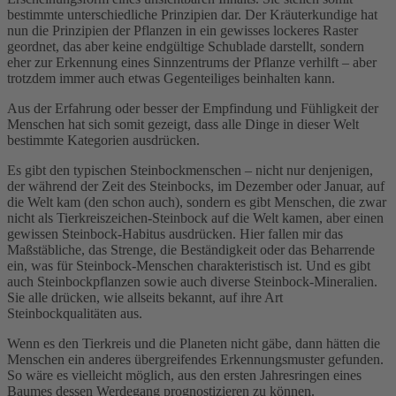
bestimmte unterschiedliche Prinzipien dar. Der Kräuterkundige hat
nun die Prinzipien der Pflanzen in ein gewisses lockeres Raster
geordnet, das aber keine endgültige Schublade darstellt, sondern
eher zur Erkennung eines Sinnzentrums der Pflanze verhilft – aber
trotzdem immer auch etwas Gegenteiliges beinhalten kann.
Aus der Erfahrung oder besser der Empfindung und Fühligkeit der
Menschen hat sich somit gezeigt, dass alle Dinge in dieser Welt
bestimmte Kategorien ausdrücken.
Es gibt den typischen Steinbockmenschen – nicht nur denjenigen,
der während der Zeit des Steinbocks, im Dezember oder Januar, auf
die Welt kam (den schon auch), sondern es gibt Menschen, die zwar
nicht als Tierkreiszeichen-Steinbock auf die Welt kamen, aber einen
gewissen Steinbock-Habitus ausdrücken. Hier fallen mir das
Maßstäbliche, das Strenge, die Beständigkeit oder das Beharrende
ein, was für Steinbock-Menschen charakteristisch ist. Und es gibt
auch Steinbockpflanzen sowie auch diverse Steinbock-Mineralien.
Sie alle drücken, wie allseits bekannt, auf ihre Art
Steinbockqualitäten aus.
Wenn es den Tierkreis und die Planeten nicht gäbe, dann hätten die
Menschen ein anderes übergreifendes Erkennungsmuster gefunden.
So wäre es vielleicht möglich, aus den ersten Jahresringen eines
Baumes dessen Werdegang prognostizieren zu können.