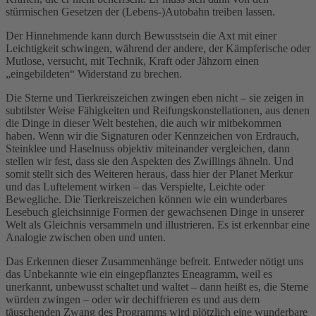
stürmischen Gesetzen der (Lebens-)Autobahn treiben lassen.
Der Hinnehmende kann durch Bewusstsein die Axt mit einer
Leichtigkeit schwingen, während der andere, der Kämpferische oder
Mutlose, versucht, mit Technik, Kraft oder Jähzorn einen
„eingebildeten“ Widerstand zu brechen.
Die Sterne und Tierkreiszeichen zwingen eben nicht – sie zeigen in
subtilster Weise Fähigkeiten und Reifungskonstellationen, aus denen
die Dinge in dieser Welt bestehen, die auch wir mitbekommen
haben. Wenn wir die Signaturen oder Kennzeichen von Erdrauch,
Steinklee und Haselnuss objektiv miteinander vergleichen, dann
stellen wir fest, dass sie den Aspekten des Zwillings ähneln. Und
somit stellt sich des Weiteren heraus, dass hier der Planet Merkur
und das Luftelement wirken – das Verspielte, Leichte oder
Bewegliche. Die Tierkreiszeichen können wie ein wunderbares
Lesebuch gleichsinnige Formen der gewachsenen Dinge in unserer
Welt als Gleichnis versammeln und illustrieren. Es ist erkennbar eine
Analogie zwischen oben und unten.
Das Erkennen dieser Zusammenhänge befreit. Entweder nötigt uns
das Unbekannte wie ein eingepflanztes Eneagramm, weil es
unerkannt, unbewusst schaltet und waltet – dann heißt es, die Sterne
würden zwingen – oder wir dechiffrieren es und aus dem
täuschenden Zwang des Programms wird plötzlich eine wunderbare