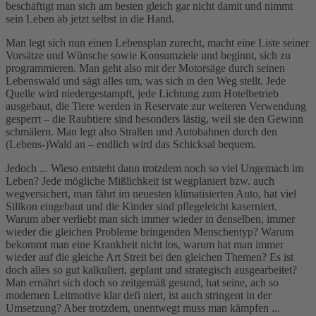
beschäftigt man sich am besten gleich gar nicht damit und nimmt
sein Leben ab jetzt selbst in die Hand.
Man legt sich nun einen Lebensplan zurecht, macht eine Liste seiner
Vorsätze und Wünsche sowie Konsumziele und beginnt, sich zu
programmieren. Man geht also mit der Motorsäge durch seinen
Lebenswald und sägt alles um, was sich in den Weg stellt. Jede
Quelle wird niedergestampft, jede Lichtung zum Hotelbetrieb
ausgebaut, die Tiere werden in Reservate zur weiteren Verwendung
gesperrt – die Raubtiere sind besonders lästig, weil sie den Gewinn
schmälern. Man legt also Straßen und Autobahnen durch den
(Lebens-)Wald an – endlich wird das Schicksal bequem.
Jedoch ... Wieso entsteht dann trotzdem noch so viel Ungemach im
Leben? Jede mögliche Mißlichkeit ist wegplaniert bzw. auch
wegversichert, man fährt im neuesten klimatisierten Auto, hat viel
Silikon eingebaut und die Kinder sind pflegeleicht kaserniert.
Warum aber verliebt man sich immer wieder in denselben, immer
wieder die gleichen Probleme bringenden Menschentyp? Warum
bekommt man eine Krankheit nicht los, warum hat man immer
wieder auf die gleiche Art Streit bei den gleichen Themen? Es ist
doch alles so gut kalkuliert, geplant und strategisch ausgearbeitet?
Man ernährt sich doch so zeitgemäß gesund, hat seine, ach so
modernen Leitmotive klar defi niert, ist auch stringent in der
Umsetzung? Aber trotzdem, unentwegt muss man kämpfen ...