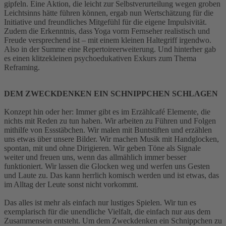
gipfeln. Eine Aktion, die leicht zur Selbstverurteilung wegen groben
Leichtsinns hätte führen können, ergab nun Wertschätzung für die
Initiative und freundliches Mitgefühl für die eigene Impulsivität.
Zudem die Erkenntnis, dass Yoga vorm Fernseher realistisch und
Freude versprechend ist – mit einem kleinen Haltegriff irgendwo.
Also in der Summe eine Repertoireerweiterung. Und hinterher gab
es einen klitzekleinen psychoedukativen Exkurs zum Thema
Reframing.
DEM ZWECKDENKEN EIN SCHNIPPCHEN SCHLAGEN
Konzept hin oder her: Immer gibt es im Erzählcafé Elemente, die
nichts mit Reden zu tun haben. Wir arbeiten zu Führen und Folgen
mithilfe von Essstäbchen. Wir malen mit Buntstiften und erzählen
uns etwas über unsere Bilder. Wir machen Musik mit Handglocken,
spontan, mit und ohne Dirigieren. Wir geben Töne als Signale
weiter und freuen uns, wenn das allmählich immer besser
funktioniert. Wir lassen die Glocken weg und werfen uns Gesten
und Laute zu. Das kann herrlich komisch werden und ist etwas, das
im Alltag der Leute sonst nicht vorkommt.
Das alles ist mehr als einfach nur lustiges Spielen. Wir tun es
exemplarisch für die unendliche Vielfalt, die einfach nur aus dem
Zusammensein entsteht. Um dem Zweckdenken ein Schnippchen zu