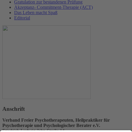
Gratulation zur bestandenen Prüfung
Akzeptanz- Commitment-Therapie (ACT)
Das Leben macht Spaß
Editorial
Anschrift
Verband Freier Psychotherapeuten, Heilpraktiker für
Psychotherapie und Psychologischer Berater e.V.
Friedrich-Ludwig-Jahn-Straße 14