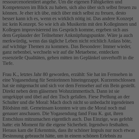
ressourcenorientiert angehe. Um die eigenen Fähigkeiten und
Kompetenzen im Blick zu haben, sich also über sich selbst freuen zu
können. Je eher ich übe, mich über mich selbst zu freuen, desto
besser kann ich es, wenn es wirklich nötig ist. Das andere Konzept
ist: kein Konzept. So wie ich als Musikerin mit den Kolleginnen und
Kollegen improvisierend ins Gespräch komme, ergeben sich aus
dem Geplauder der Teilnehmer Anknüpfungspunkte. Wäre ja auch
merkwürdig, wenn das tägliche Leben nicht reichlich Anlass böte,
auf wichtige Themen zu kommen. Das Besondere: Immer wieder,
ganz nebenbei, wechseln wir auf die Metaebene, entdecken
essenzielle Qualitäten, gehen mitten im Geplänkel unverhofft in die
Tiefe.
Frau K., letztes Jahr 80 geworden, erzählt: Sie hat im Fernsehen in
eine Yogasendung für Seniorinnen hineingezappt. Kurzentschlossen
hat sie mitgemacht und sich vor dem Fernseher auf ein Bein gestellt.
Direkt neben dem gläsernen Wohnzimmertisch. Dann ist sie
umgekippt und übel auf den Tisch gefallen. Fiese Prellung an der
Schulter und die Moral: Mach doch nicht so unbedacht irgendeinen
Blödsinn mit. Gemeinsam konnten wir uns die Moral noch mal
genauer anschauen. Die Yogasendung fand Frau K. gut, ihren
Entschluss mitzumachen eigentlich auch. Das Einzige, was gefehlt
hatte: ein Moment für die eigene Sicherheit. Irgendwo festhalten.
Heraus kam die Erkenntnis, dass ihr schöner Impuls nur noch etwas
Besinnung gebraucht hätte, um in einem schönen Erlebnis zu