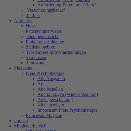
Anforderung Praktikum / Beruf
Versicherungsbedarf
Partner
Aktuelles
News
Patienteninterviews
Therapeutensuche
Praktikums-Initiative
Stellenangebote
Kostenfreie Infoveranstaltungen
Symposien
Pinnwand
Magazine
Freie Psychotherapie
Alle Ausgaben
App
Abo bestellen
Abo kündigen [Widerrufsbutton]
Anzeigenschaltung
Kleinanzeigen
Impressum Freie Psychotherapie
Paracelsus Magazin
Podcast
Mitgliederbereich