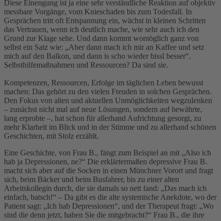
Diese Einengung ist ja eine sehr verständliche Reaktion auf objektiv
messbare Vorgänge, vom Knieschaden bis zum Todesfall. In
Gesprächen tritt oft Entspannung ein, wächst in kleinen Schritten
das Vertrauen, wenn ich deutlich mache, wie sehr auch ich den
Grund zur Klage sehe. Und dann kommt womöglich ganz von
selbst ein Satz wie: „Aber dann mach ich mir an Kaffee und setz
mich auf den Balkon, und dann is scho wieder bissl besser“.
Selbsthilfemaßnahmen und Ressourcen? Da sind sie.
Kompetenzen, Ressourcen, Erfolge im täglichen Leben bewusst
machen: Das gehört zu den vielen Freuden in solchen Gesprächen.
Den Fokus von alten und aktuellen Unmöglichkeiten wegzulenken
– zunächst nicht mal auf neue Lösungen, sondern auf bewährte,
lang erprobte –, hat schon für allerhand Aufrichtung gesorgt, zu
mehr Klarheit im Blick und in der Stimme und zu allerhand schönen
Geschichten, mit Stolz erzählt.
Eine Geschichte, von Frau B., fängt zum Beispiel an mit „Also ich
hab ja Depressionen, ne?“ Die erklärtermaßen depressive Frau B.
macht sich aber auf die Socken in einen Münchner Vorort und fragt
sich, beim Bäcker und beim Busfahrer, bis zu einer alten
Arbeitskollegin durch, die sie damals so nett fand: „Das mach ich
einfach, batsch!“ – Da gibt es die alte systemische Anekdote, wo der
Patient sagt: „Ich hab Depressionen“, und der Therapeut fragt: „Wo
sind die denn jetzt, haben Sie die mitgebracht?“ Frau B., die ihre