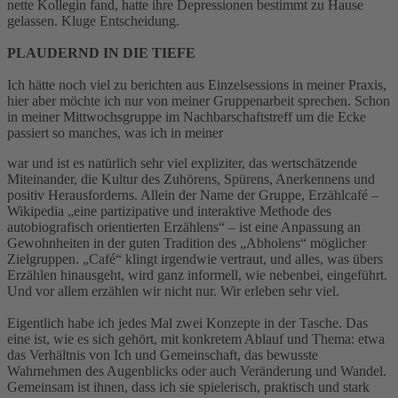
nette Kollegin fand, hatte ihre Depressionen bestimmt zu Hause
gelassen. Kluge Entscheidung.
PLAUDERND IN DIE TIEFE
Ich hätte noch viel zu berichten aus Einzelsessions in meiner Praxis,
hier aber möchte ich nur von meiner Gruppenarbeit sprechen. Schon
in meiner Mittwochsgruppe im Nachbarschaftstreff um die Ecke
passiert so manches, was ich in meiner
war und ist es natürlich sehr viel expliziter, das wertschätzende
Miteinander, die Kultur des Zuhörens, Spürens, Anerkennens und
positiv Herausforderns. Allein der Name der Gruppe, Erzählcafé –
Wikipedia „eine partizipative und interaktive Methode des
autobiografisch orientierten Erzählens“ – ist eine Anpassung an
Gewohnheiten in der guten Tradition des „Abholens“ möglicher
Zielgruppen. „Café“ klingt irgendwie vertraut, und alles, was übers
Erzählen hinausgeht, wird ganz informell, wie nebenbei, eingeführt.
Und vor allem erzählen wir nicht nur. Wir erleben sehr viel.
Eigentlich habe ich jedes Mal zwei Konzepte in der Tasche. Das
eine ist, wie es sich gehört, mit konkretem Ablauf und Thema: etwa
das Verhältnis von Ich und Gemeinschaft, das bewusste
Wahrnehmen des Augenblicks oder auch Veränderung und Wandel.
Gemeinsam ist ihnen, dass ich sie spielerisch, praktisch und stark