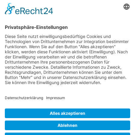
31582 Nienburg/Weser
Service-Team
05021-8650320
Diese E-Mail-Adresse ist vor Spambots geschützt! Zur Anzeige
muss JavaScript eingeschaltet sein.
Wir sind Mitglied
VFP
Impressum
Datenschutzerklärung
Login
Widerrufsbutton