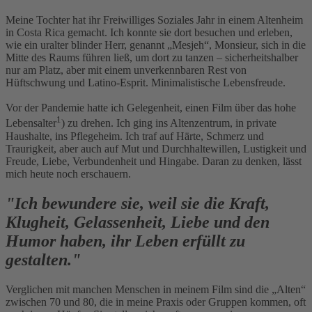
Meine Tochter hat ihr Freiwilliges Soziales Jahr in einem Altenheim
in Costa Rica gemacht. Ich konnte sie dort besuchen und erleben,
wie ein uralter blinder Herr, genannt „Mesjeh“, Monsieur, sich in die
Mitte des Raums führen ließ, um dort zu tanzen – sicherheitshalber
nur am Platz, aber mit einem unverkennbaren Rest von
Hüftschwung und Latino-Esprit. Minimalistische Lebensfreude.
Vor der Pandemie hatte ich Gelegenheit, einen Film über das hohe
1
Lebensalter
) zu drehen. Ich ging ins Altenzentrum, in private
Haushalte, ins Pflegeheim. Ich traf auf Härte, Schmerz und
Traurigkeit, aber auch auf Mut und Durchhaltewillen, Lustigkeit und
Freude, Liebe, Verbundenheit und Hingabe. Daran zu denken, lässt
mich heute noch erschauern.
"Ich bewundere sie, weil sie die Kraft,
Klugheit, Gelassenheit, Liebe und den
Humor haben, ihr Leben erfüllt zu
gestalten."
Verglichen mit manchen Menschen in meinem Film sind die „Alten“
zwischen 70 und 80, die in meine Praxis oder Gruppen kommen, oft