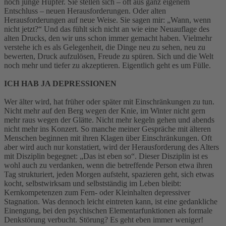
noch junge Hüpfer. Sie stellen sich – oft aus ganz eigenem
Entschluss – neuen Herausforderungen. Oder alten
Herausforderungen auf neue Weise. Sie sagen mir: „Wann, wenn
nicht jetzt?“ Und das fühlt sich nicht an wie eine Neuauflage des
alten Drucks, den wir uns schon immer gemacht haben. Vielmehr
verstehe ich es als Gelegenheit, die Dinge neu zu sehen, neu zu
bewerten, Druck aufzulösen, Freude zu spüren. Sich und die Welt
noch mehr und tiefer zu akzeptieren. Eigentlich geht es um Fülle.
ICH HAB JA DEPRESSIONEN
Wer älter wird, hat früher oder später mit Einschränkungen zu tun.
Nicht mehr auf den Berg wegen der Knie, im Winter nicht gern
mehr raus wegen der Glätte. Nicht mehr kegeln gehen und abends
nicht mehr ins Konzert. So manche meiner Gespräche mit älteren
Menschen beginnen mit ihren Klagen über Einschränkungen. Oft
aber wird auch nur konstatiert, wird der Herausforderung des Alters
mit Disziplin begegnet: „Das ist eben so“. Dieser Disziplin ist es
wohl auch zu verdanken, wenn die betreffende Person etwa ihren
Tag strukturiert, jeden Morgen aufsteht, spazieren geht, sich etwas
kocht, selbstwirksam und selbstständig im Leben bleibt:
Kernkompetenzen zum Fern- oder Kleinhalten depressiver
Stagnation. Was dennoch leicht eintreten kann, ist eine gedankliche
Einengung, bei den psychischen Elementarfunktionen als formale
Denkstörung verbucht. Störung? Es geht eben immer weniger!