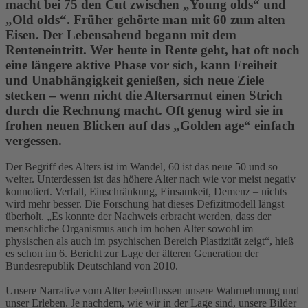
macht bei 75 den Cut zwischen „Young olds“ und
„Old olds“. Früher gehörte man mit 60 zum alten
Eisen. Der Lebensabend begann mit dem
Renteneintritt. Wer heute in Rente geht, hat oft noch
eine längere aktive Phase vor sich, kann Freiheit
und Unabhängigkeit genießen, sich neue Ziele
stecken – wenn nicht die Altersarmut einen Strich
durch die Rechnung macht. Oft genug wird sie in
frohen neuen Blicken auf das „Golden age“ einfach
vergessen.
Der Begriff des Alters ist im Wandel, 60 ist das neue 50 und so
weiter. Unterdessen ist das höhere Alter nach wie vor meist negativ
konnotiert. Verfall, Einschränkung, Einsamkeit, Demenz – nichts
wird mehr besser. Die Forschung hat dieses Defizitmodell längst
überholt. „Es konnte der Nachweis erbracht werden, dass der
menschliche Organismus auch im hohen Alter sowohl im
physischen als auch im psychischen Bereich Plastizität zeigt“, hieß
es schon im 6. Bericht zur Lage der älteren Generation der
Bundesrepublik Deutschland von 2010.
Unsere Narrative vom Alter beeinflussen unsere Wahrnehmung und
unser Erleben. Je nachdem, wie wir in der Lage sind, unsere Bilder