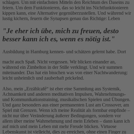
schlagen. Um mit einfachsten Mitteln den Reichtum des Daseins zu
feiern. Um dem Funktionieren, das so leicht ins Nichtfunktionieren
kippen kann, eine Alternative gegenüberzustellen. Und während wir
lustig kichern, feuern die Synapsen genau das Richtige: Leben
"Je eher ich übe, mich zu freuen, desto
besser kann ich es, wenn es nötig ist."
Ausbildung in Hamburg kennen- und schätzen gelernt habe. Dort
macht auch Spaß. Nicht vergessen. Wir blicken einander an,
während ein Zimbelton in der Stille verklingt. Und wir summen
miteinander. Das hat ein bisschen was von einer Nachtwanderung:
leicht unheimlich und zauberhaft prickelnd.
Also, mein „Erzählcafé“ ist eher eine Sammlung aus Systemik,
Achtsamkeit und anderen meditativen Impulsen, Wahrnehmungs-
und Kommunikationstraining, musikalischen Spielen und Übungen.
Und ganz besonders aus einer permanenten Lust am Crossover, am
Spiel mit Grenzen. Wenn ich meine Realität als formbar empfinde –
nicht nur über Veränderung äußerer Bedingungen, sondern vor
allem über meine Wahrnehmung und mein Erleben – dann kann ich
auf mich und mein Leben mit mehr Freude blicken. Virtuose
Lebenskunst ist vielleicht, dies zu erreichen, ohne einen Finger zu