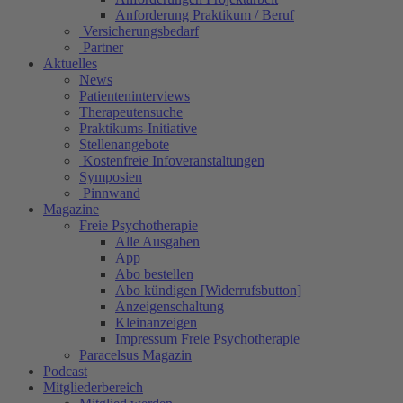
Anforderung Praktikum / Beruf
Versicherungsbedarf
Partner
Aktuelles
News
Patienteninterviews
Therapeutensuche
Praktikums-Initiative
Stellenangebote
Kostenfreie Infoveranstaltungen
Symposien
Pinnwand
Magazine
Freie Psychotherapie
Alle Ausgaben
App
Abo bestellen
Abo kündigen [Widerrufsbutton]
Anzeigenschaltung
Kleinanzeigen
Impressum Freie Psychotherapie
Paracelsus Magazin
Podcast
Mitgliederbereich