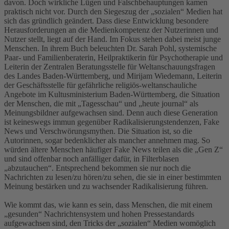
davon. Doch wirkliche Lügen und Falschbehauptungen kamen
praktisch nicht vor. Durch den Siegeszug der „sozialen“ Medien hat
sich das gründlich geändert. Dass diese Entwicklung besondere
Herausforderungen an die Medienkompetenz der Nutzerinnen und
Nutzer stellt, liegt auf der Hand. Im Fokus stehen dabei meist junge
Menschen. In ihrem Buch beleuchten Dr. Sarah Pohl, systemische
Paar- und Familienberaterin, Heilpraktikerin für Psychotherapie und
Leiterin der Zentralen Beratungsstelle für Weltanschauungsfragen
des Landes Baden-Württemberg, und Mirijam Wiedemann, Leiterin
der Geschäftsstelle für gefährliche religiös-weltanschauliche
Angebote im Kultusministerium Baden-Württemberg, die Situation
der Menschen, die mit „Tagesschau“ und „heute journal“ als
Meinungsbildner aufgewachsen sind. Denn auch diese Generation
ist keineswegs immun gegenüber Radikalisierungstendenzen, Fake
News und Verschwörungsmythen. Die Situation ist, so die
Autorinnen, sogar bedenklicher als mancher annehmen mag. So
würden ältere Menschen häufiger Fake News teilen als die „Gen Z“
und sind offenbar noch anfälliger dafür, in Filterblasen
„abzutauchen“. Entsprechend bekommen sie nur noch die
Nachrichten zu lesen/zu hören/zu sehen, die sie in einer bestimmten
Meinung bestärken und zu wachsender Radikalisierung führen.
Wie kommt das, wie kann es sein, dass Menschen, die mit einem
„gesunden“ Nachrichtensystem und hohen Pressestandards
aufgewachsen sind, den Tricks der „sozialen“ Medien womöglich