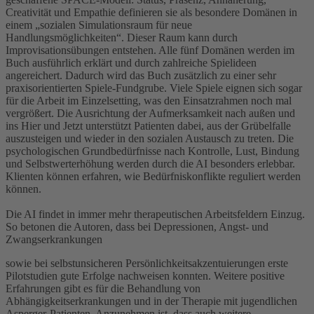
Creativität und Empathie definieren sie als besondere Domänen in
einem „sozialen Simulationsraum für neue
Handlungsmöglichkeiten“. Dieser Raum kann durch
Improvisationsübungen entstehen. Alle fünf Domänen werden im
Buch ausführlich erklärt und durch zahlreiche Spielideen
angereichert. Dadurch wird das Buch zusätzlich zu einer sehr
praxisorientierten Spiele-Fundgrube. Viele Spiele eignen sich sogar
für die Arbeit im Einzelsetting, was den Einsatzrahmen noch mal
vergrößert. Die Ausrichtung der Aufmerksamkeit nach außen und
ins Hier und Jetzt unterstützt Patienten dabei, aus der Grübelfalle
auszusteigen und wieder in den sozialen Austausch zu treten. Die
psychologischen Grundbedürfnisse nach Kontrolle, Lust, Bindung
und Selbstwerterhöhung werden durch die AI besonders erlebbar.
Klienten können erfahren, wie Bedürfniskonflikte reguliert werden
können.
Die AI findet in immer mehr therapeutischen Arbeitsfeldern Einzug.
So betonen die Autoren, dass bei Depressionen, Angst- und
Zwangserkrankungen
sowie bei selbstunsicheren Persönlichkeitsakzentuierungen erste
Pilotstudien gute Erfolge nachweisen konnten. Weitere positive
Erfahrungen gibt es für die Behandlung von
Abhängigkeitserkrankungen und in der Therapie mit jugendlichen
Asperger-Patienten. Anzunehmen ist, dass auch weitere