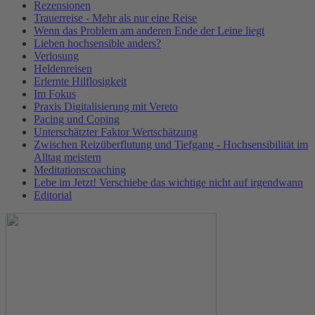
Rezensionen
Trauerreise - Mehr als nur eine Reise
Wenn das Problem am anderen Ende der Leine liegt
Lieben hochsensible anders?
Verlosung
Heldenreisen
Erlernte Hilflosigkeit
Im Fokus
Praxis Digitalisierung mit Vereto
Pacing und Coping
Unterschätzter Faktor Wertschätzung
Zwischen Reizüberflutung und Tiefgang - Hochsensibilität im
Alltag meistern
Meditationscoaching
Lebe im Jetzt! Verschiebe das wichtige nicht auf irgendwann
Editorial