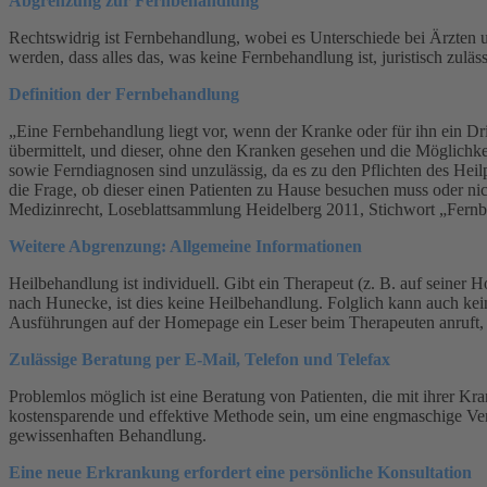
Abgrenzung zur Fernbehandlung
Rechtswidrig ist Fernbehandlung, wobei es Unterschiede bei Ärzten un
werden, dass alles das, was keine Fernbehandlung ist, juristisch zulässi
Definition der Fernbehandlung
„Eine Fernbehandlung liegt vor, wenn der Kranke oder für ihn ein D
übermittelt, und dieser, ohne den Kranken gesehen und die Möglichke
sowie Ferndiagnosen sind unzulässig, da es zu den Pflichten des Heil
die Frage, ob dieser einen Patienten zu Hause besuchen muss oder ni
Medizinrecht, Loseblattsammlung Heidelberg 2011, Stichwort „Fern
Weitere Abgrenzung: Allgemeine Informationen
Heilbehandlung ist individuell. Gibt ein Therapeut (z. B. auf seiner
nach Hunecke, ist dies keine Heilbehandlung. Folglich kann auch ke
Ausführungen auf der Homepage ein Leser beim Therapeuten anruft, s
Zulässige Beratung per E-Mail, Telefon und Telefax
Problemlos möglich ist eine Beratung von Patienten, die mit ihrer Kr
kostensparende und effektive Methode sein, um eine engmaschige Ver
gewissenhaften Behandlung.
Eine neue Erkrankung erfordert eine persönliche Konsultation