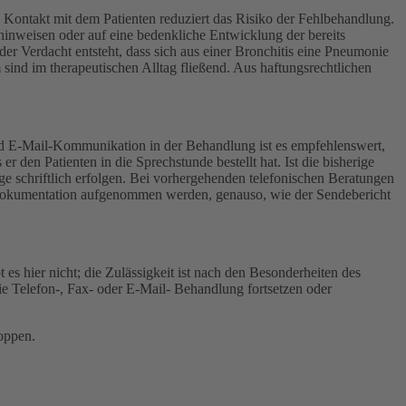
 Kontakt mit dem Patienten reduziert das Risiko der Fehlbehandlung.
hinweisen oder auf eine bedenkliche Entwicklung der bereits
 der Verdacht entsteht, dass sich aus einer Bronchitis eine Pneumonie
ind im therapeutischen Alltag fließend. Aus haftungsrechtlichen
- und E-Mail-Kommunikation in der Behandlung ist es empfehlenswert,
den Patienten in die Sprechstunde bestellt hat. Ist die bisherige
ge schriftlich erfolgen. Bei vorhergehenden telefonischen Beratungen
er Dokumentation aufgenommen werden, genauso, wie der Sendebericht
s hier nicht; die Zulässigkeit ist nach den Besonderheiten des
die Telefon-, Fax- oder E-Mail- Behandlung fortsetzen oder
toppen.