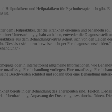
d Heilpraktikern und Heilpraktikern für Psychotherapie nicht gibt. Es 
g ist.
ritter dem Heilpraktiker, der die Krankheit erkennen und behandeln so
it einer Untersuchung gehabt zu haben, entweder die Diagnose stellt 
praktikers aus dem Behandlungsvertrag gehört, sich von den Leiden des
cht. Dies lässt sich normalerweise nicht per Ferndiagnose entscheiden
behandlung“)
 Homepage oder in Internetforen) allgemeine Informationen, wie Behandl
ine unzulässige Fernbehandlung vorliegen. Eine unzulässige Fernbehan
eine Beschwerden schildert und sodann über eine Behandlung unterric
ankheit bereits in der Behandlung des Therapeuten sind. Telefon, E-Ma
laufsbeobachtung, Anpassung der Dosierung usw. durchzuführen. Diese 