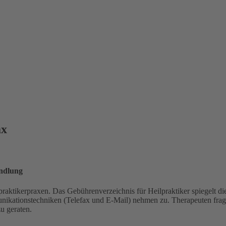
ax
andlung
raktikerpraxen. Das Gebührenverzeichnis für Heilpraktiker spiegelt die
ationstechniken (Telefax und E-Mail) nehmen zu. Therapeuten fragen 
zu geraten.