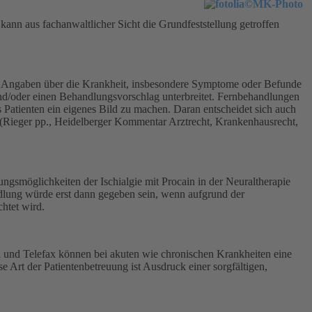
kann aus fachanwaltlicher Sicht die Grundfeststellung getroffen
ll, Angaben über die Krankheit, insbesondere Symptome oder Befunde
und/oder einen Behandlungsvorschlag unterbreitet. Fernbehandlungen
 Patienten ein eigenes Bild zu machen. Daran entscheidet sich auch
.“ (Rieger pp., Heidelberger Kommentar Arztrecht, Krankenhausrecht,
ungsmöglichkeiten der Ischialgie mit Procain in der Neuraltherapie
dlung würde erst dann gegeben sein, wenn aufgrund der
htet wird.
il und Telefax können bei akuten wie chronischen Krankheiten eine
Art der Patientenbetreuung ist Ausdruck einer sorgfältigen,