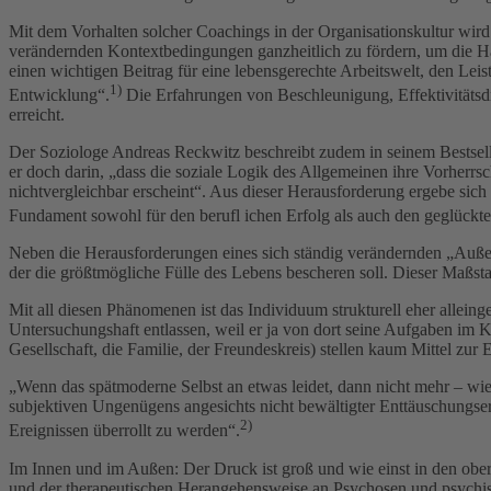
Mit dem Vorhalten solcher Coachings in der Organisationskultur wir
verändernden Kontextbedingungen ganzheitlich zu fördern, um die Ha
einen wichtigen Beitrag für eine lebensgerechte Arbeitswelt, den Lei
1)
Entwicklung“.
Die Erfahrungen von Beschleunigung, Effektivitätsdr
erreicht.
Der Soziologe Andreas Reckwitz beschreibt zudem in seinem Bestseller
er doch darin, „dass die soziale Logik des Allgemeinen ihre Vorherrsc
nichtvergleichbar erscheint“. Aus dieser Herausforderung ergebe sich 
Fundament sowohl für den berufl ichen Erfolg als auch den geglückten 
Neben die Herausforderungen eines sich ständig verändernden „Außen“
der die größtmögliche Fülle des Lebens bescheren soll. Dieser Maßsta
Mit all diesen Phänomenen ist das Individuum strukturell eher allei
Untersuchungshaft entlassen, weil er ja von dort seine Aufgaben im 
Gesellschaft, die Familie, der Freundeskreis) stellen kaum Mittel zu
„Wenn das spätmoderne Selbst an etwas leidet, dann nicht mehr – wie
subjektiven Ungenügens angesichts nicht bewältigter Enttäuschungser
2)
Ereignissen überrollt zu werden“.
Im Innen und im Außen: Der Druck ist groß und wie einst in den ober
und der therapeutischen Herangehensweise an Psychosen und psychisc