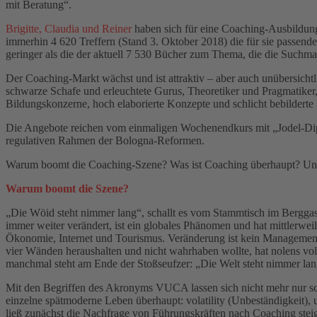
mit Beratung“.
Brigitte, Claudia und Reiner
haben sich für eine Coaching-Ausbildung 
immerhin 4 620 Treffern (Stand 3. Oktober 2018) die für sie passen
geringer als die der aktuell 7 530 Bücher zum Thema, die die Suchmasc
Der Coaching-Markt wächst und ist attraktiv – aber auch unübersichtl
schwarze Schafe und erleuchtete Gurus, Theoretiker und Pragmatike
Bildungskonzerne, hoch elaborierte Konzepte und schlicht bebilderte
Die Angebote reichen vom einmaligen Wochenendkurs mit „Jodel-Dipl
regulativen Rahmen der Bologna-Reformen.
Warum boomt die Coaching-Szene? Was ist Coaching überhaupt? Un
Warum boomt die Szene?
„Die Wöid steht nimmer lang“, schallt es vom Stammtisch im Berggast
immer weiter verändert, ist ein globales Phänomen und hat mittlerweil
Ökonomie, Internet und Tourismus. Veränderung ist kein Management
vier Wänden heraushalten und nicht wahrhaben wollte, hat nolens vol
manchmal steht am Ende der Stoßseufzer: „Die Welt steht nimmer lan
Mit den Begriffen des Akronyms VUCA lassen sich nicht mehr nur s
einzelne spätmoderne Leben überhaupt: volatility (Unbeständigkeit),
ließ zunächst die Nachfrage von Führungskräften nach Coaching stei