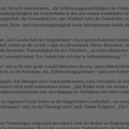
d der Versuch unternommen, „die Selbstmanagementfähigkeit der Führun
ndlungsfähigkeit der Unternehmen in den sich schnell wandelnden Syst
stungserhalt, die Gesundheit bzw. das Wohlbefi nden der Stakeholder, s
uck, Ruhe- und Orientierungslosigkeit sowie Inkongruenzen haben aber
 „Die Gesellschaft der Singularitäten“ einen gesellschaftlichen Struk
haft verliert an die soziale Logik des Besonderen. Dieses Besondere, da
die besondere Notwendigkeit für den Einzelnen, „an seiner physischen u
3)
Lebensstil liefert. Das Subjekt übt sich hier in Selbstoptimierung“.
 tritt so für eine große Anzahl Menschen der sog. neuen Mittelschicht 
b ist, so der Soziologe, ein „Enttäuschungsgenerator“ und seine Kehrse
ngelassen. Ein Manager eines Automobilkonzerns wird, vermutlich als Ba
Konzern nicht mehr wahrnehmen könne. „Das Risiko wird von sozialen S
r Enttäuschungstoleranz und -bewältigung zur Verfügung und stiften zud
 zu Sigmund Freuds Zeiten an der bürgerlichen Gesellschaft – an einem
fahrungen“ oder, so der Theologe und Coach Tilman Kingreen: „Die Gru
en Firmenetagen steigt auch im echten Leben der Bedarf an Begleitung,
he Erkrankungen. Man kann ja nie wissen: Vielleicht steht die Welt do