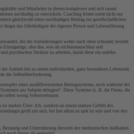
gskräfte und Mitarbeiter in diesen komplexen und sich rasant
emen nachhaltig zu entwickeln. Coaching leistet somit nicht nur
ondern gleichwohl einen nachhaltigen Beitrag zur gesellschaftlichen
 längst das Allerheiligste der eigenen Person und Lebensführung
turwandel, der die Anforderungen weiter nach oben schraubt; besteht
s Einzigartige, also das, was als nichtaustauschbar und
nd psychischen Struktur zu arbeiten, damit diese ein stabiles
der Antrieb hin zu einem individuellen, ganz besonderen Lebensstil,
ite die Selbstüberforderung.
uernopfer eines ausdifferenzierten Betrugssystems, noch während der
ystemen ans Subjekt delegiert“. Diese Systeme (z. B. die Firma, die
em selbst wenig Selbstvertrauen.
 zu starken Über- Ich, sondern an einem starken Gefühl des
ndangst greift um sich, bei fast allem zu spät zu sein und von den
 Beratung und Unterstützung diesseits der medizinischen Indikation
ch noch länger als geglaubt?