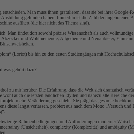
entschieden. Man muss ihnen gratulieren, dass sie bei ihrer Google-R
de Ausbildung gefunden haben. Immerhin ist die Zahl der angebotenen 
hine ausfiltert (die hier nicht das Thema sind).
ich. Man findet dort sowohl präzise Wissenschaft als auch vollmundige
r, Abzocker und Wohlmeinende, Altgediente und Neuanbieter, Einmann
 Binsenweisheiten.
om“ (Loriot) bis hin zu den ersten Studiengängen mit Hochschulabsc
d was gehört dazu?
hof zu mir herüber. Die Erfahrung, dass die Welt sich dramatisch ver
e wohl auch die letzten ländlichen Idyllen und nahezu alle Bereiche de
projekt mehr. Veränderung geschieht. Sie prägt das gesamte hochkompl
ens diese längst verlassen, probiert aus nach dem Motto „Versuch und I
g“.
chwierige Rahmenbedingungen und Anforderungen moderner Wirtschafts
 uncertainty (Unsicherheit), complexity (Komplexität) und ambiguity (
gen.