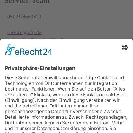
Service-Team
05021-8650320
service@vfp.de
Wir sind Mitglied
VFP
Impressum
Datenschutzerklärung
Login
Widerrufsbutton