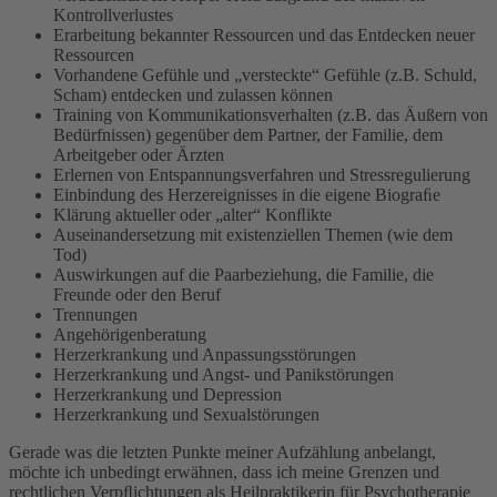
Kontrollverlustes
Erarbeitung bekannter Ressourcen und das Entdecken neuer
Ressourcen
Vorhandene Gefühle und „versteckte“ Gefühle (z.B. Schuld,
Scham) entdecken und zulassen können
Training von Kommunikationsverhalten (z.B. das Äußern von
Bedürfnissen) gegenüber dem Partner, der Familie, dem
Arbeitgeber oder Ärzten
Erlernen von Entspannungsverfahren und Stressregulierung
Einbindung des Herzereignisses in die eigene Biograﬁe
Klärung aktueller oder „alter“ Konﬂikte
Auseinandersetzung mit existenziellen Themen (wie dem
Tod)
Auswirkungen auf die Paarbeziehung, die Familie, die
Freunde oder den Beruf
Trennungen
Angehörigenberatung
Herzerkrankung und Anpassungsstörungen
Herzerkrankung und Angst- und Panikstörungen
Herzerkrankung und Depression
Herzerkrankung und Sexualstörungen
Gerade was die letzten Punkte meiner Aufzählung anbelangt,
möchte ich unbedingt erwähnen, dass ich meine Grenzen und
rechtlichen Verpﬂichtungen als Heilpraktikerin für Psychotherapie