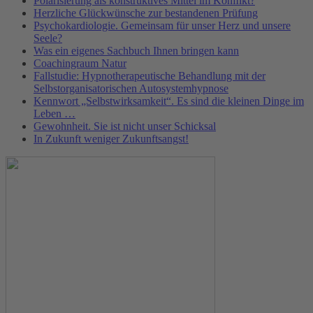
Polarisierung als konstruktives Mittel im Konﬂikt?
Herzliche Glückwünsche zur bestandenen Prüfung
Psychokardiologie. Gemeinsam für unser Herz und unsere
Seele?
Was ein eigenes Sachbuch Ihnen bringen kann
Coachingraum Natur
Fallstudie: Hypnotherapeutische Behandlung mit der
Selbstorganisatorischen Autosystemhypnose
Kennwort „Selbstwirksamkeit“. Es sind die kleinen Dinge im
Leben …
Gewohnheit. Sie ist nicht unser Schicksal
In Zukunft weniger Zukunftsangst!