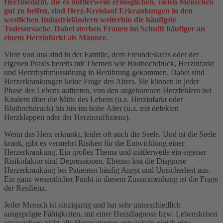
Herzmedizin, die es mittlerweile ermöglichen, vielen Menschen
gut zu helfen, sind Herz-Kreislauf Erkrankungen in den
westlichen Industrieländern weiterhin die häufigste
Todesursache. Dabei sterben Frauen im Schnitt häufiger an
einem Herzinfarkt als Männer.
Viele von uns sind in der Familie, dem Freundeskreis oder der
eigenen Praxis bereits mit Themen wie Bluthochdruck, Herzinfarkt
und Herzrhythmusstörung in Berührung gekommen. Dabei sind
Herzerkrankungen keine Frage des Alters. Sie können in jeder
Phase des Lebens auftreten, von den angeborenen Herzfehlern bei
Kindern über die Mitte des Lebens (u.a. Herzinfarkt oder
Bluthochdruck) bis hin ins hohe Alter (u.a. mit defekten
Herzklappen oder der Herzinsuffizienz).
Wenn das Herz erkrankt, leidet oft auch die Seele. Und ist die Seele
krank, gibt es vermehrt Risiken für die Entwicklung einer
Herzerkrankung. Ein großes Thema und mittlerweile ein eigener
Risikofaktor sind Depressionen. Ebenso löst die Diagnose
Herzerkrankung bei Patienten häufig Angst und Unsicherheit aus.
Ein ganz wesentlicher Punkt in diesem Zusammenhang ist die Frage
der Resilienz.
Jeder Mensch ist einzigartig und hat sehr unterschiedlich
ausgeprägte Fähigkeiten, mit einer Herzdiagnose bzw. Lebenskrisen
umzugehen; nicht alle Herzpatienten entwickeln gleich eine