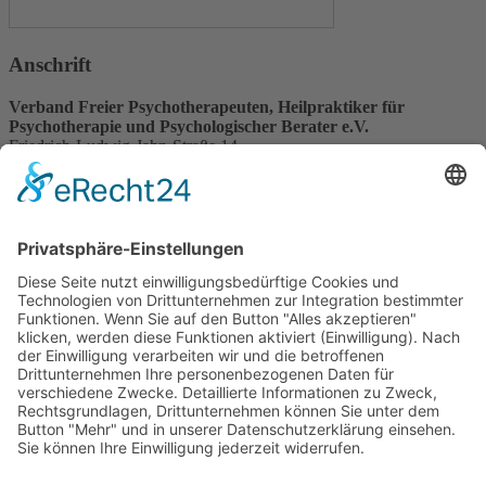
Anschrift
Verband Freier Psychotherapeuten, Heilpraktiker für
Psychotherapie und Psychologischer Berater e.V.
Friedrich-Ludwig-Jahn-Straße 14
31582 Nienburg/Weser
Service-Team
05021-8650320
Diese E-Mail-Adresse ist vor Spambots geschützt! Zur Anzeige
muss JavaScript eingeschaltet sein.
Wir sind Mitglied
VFP