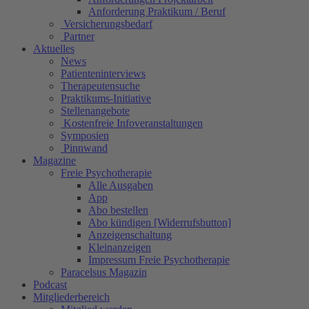
Anforderung Praktikum / Beruf
Versicherungsbedarf
Partner
Aktuelles
News
Patienteninterviews
Therapeutensuche
Praktikums-Initiative
Stellenangebote
Kostenfreie Infoveranstaltungen
Symposien
Pinnwand
Magazine
Freie Psychotherapie
Alle Ausgaben
App
Abo bestellen
Abo kündigen [Widerrufsbutton]
Anzeigenschaltung
Kleinanzeigen
Impressum Freie Psychotherapie
Paracelsus Magazin
Podcast
Mitgliederbereich