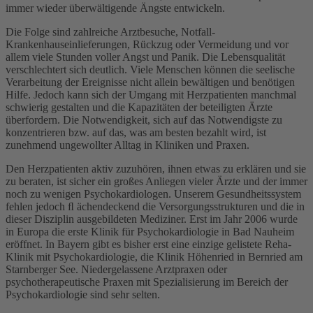
immer wieder überwältigende Ängste entwickeln.
Die Folge sind zahlreiche Arztbesuche, Notfall-
Krankenhauseinlieferungen, Rückzug oder Vermeidung und vor
allem viele Stunden voller Angst und Panik. Die Lebensqualität
verschlechtert sich deutlich. Viele Menschen können die seelische
Verarbeitung der Ereignisse nicht allein bewältigen und benötigen
Hilfe. Jedoch kann sich der Umgang mit Herzpatienten manchmal
schwierig gestalten und die Kapazitäten der beteiligten Ärzte
überfordern. Die Notwendigkeit, sich auf das Notwendigste zu
konzentrieren bzw. auf das, was am besten bezahlt wird, ist
zunehmend ungewollter Alltag in Kliniken und Praxen.
Den Herzpatienten aktiv zuzuhören, ihnen etwas zu erklären und sie
zu beraten, ist sicher ein großes Anliegen vieler Ärzte und der immer
noch zu wenigen Psychokardiologen. Unserem Gesundheitssystem
fehlen jedoch ﬂ ächendeckend die Versorgungsstrukturen und die in
dieser Disziplin ausgebildeten Mediziner. Erst im Jahr 2006 wurde
in Europa die erste Klinik für Psychokardiologie in Bad Nauheim
eröffnet. In Bayern gibt es bisher erst eine einzige gelistete Reha-
Klinik mit Psychokardiologie, die Klinik Höhenried in Bernried am
Starnberger See. Niedergelassene Arztpraxen oder
psychotherapeutische Praxen mit Spezialisierung im Bereich der
Psychokardiologie sind sehr selten.