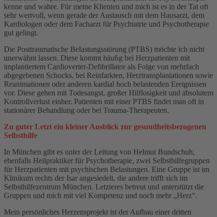
kenne und wahre. Für meine Klienten und mich ist es in der Tat oft
sehr wertvoll, wenn gerade der Austausch mit dem Hausarzt, dem
Kardiologen oder dem Facharzt für Psychiatrie und Psychotherapie
gut gelingt.
Die Posttraumatische Belastungsstörung (PTBS) möchte ich nicht
unerwähnt lassen. Diese kommt häuﬁg bei Herzpatienten mit
implantiertem Cardioverter-Defibrillator als Folge von mehrfach
abgegebenen Schocks, bei Reinfarkten, Herztransplantationen sowie
Reanimationen oder anderen kardial hoch belastenden Ereignissen
vor. Diese gehen mit Todesangst, großer Hilflosigkeit und absolutem
Kontrollverlust einher. Patienten mit einer PTBS findet man oft in
stationärer Behandlung oder bei Trauma-Therapeuten.
Zu guter Letzt ein kleiner Ausblick zur gesundheitsbezogenen
Selbsthilfe
In München gibt es unter der Leitung von Helmut Bundschuh,
ebenfalls Heilpraktiker für Psychotherapie, zwei Selbsthilfegruppen
für Herzpatienten mit psychischen Belastungen. Eine Gruppe ist im
Klinikum rechts der Isar angesiedelt, die andere trifft sich im
Selbsthilfezentrum München. Letzteres betreut und unterstützt die
Gruppen und mich mit viel Kompetenz und noch mehr „Herz“.
Mein persönliches Herzensprojekt ist der Aufbau einer dritten