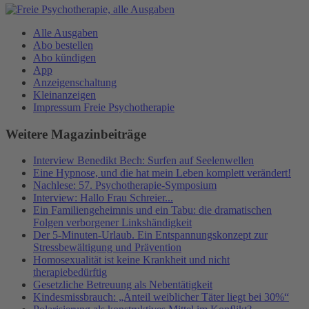
Alle Ausgaben
Abo bestellen
Abo kündigen
App
Anzeigenschaltung
Kleinanzeigen
Impressum Freie Psychotherapie
Weitere Magazinbeiträge
Interview Benedikt Bech: Surfen auf Seelenwellen
Eine Hypnose, und die hat mein Leben komplett verändert!
Nachlese: 57. Psychotherapie-Symposium
Interview: Hallo Frau Schreier...
Ein Familiengeheimnis und ein Tabu: die dramatischen
Folgen verborgener Linkshändigkeit
Der 5-Minuten-Urlaub. Ein Entspannungskonzept zur
Stressbewältigung und Prävention
Homosexualität ist keine Krankheit und nicht
therapiebedürftig
Gesetzliche Betreuung als Nebentätigkeit
Kindesmissbrauch: „Anteil weiblicher Täter liegt bei 30%“