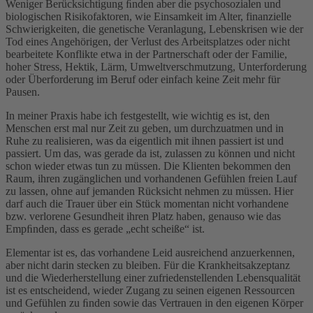
Weniger Berücksichtigung ﬁnden aber die psychosozialen und
biologischen Risikofaktoren, wie Einsamkeit im Alter, finanzielle
Schwierigkeiten, die genetische Veranlagung, Lebenskrisen wie der
Tod eines Angehörigen, der Verlust des Arbeitsplatzes oder nicht
bearbeitete Konflikte etwa in der Partnerschaft oder der Familie,
hoher Stress, Hektik, Lärm, Umweltverschmutzung, Unterforderung
oder Überforderung im Beruf oder einfach keine Zeit mehr für
Pausen.
In meiner Praxis habe ich festgestellt, wie wichtig es ist, den
Menschen erst mal nur Zeit zu geben, um durchzuatmen und in
Ruhe zu realisieren, was da eigentlich mit ihnen passiert ist und
passiert. Um das, was gerade da ist, zulassen zu können und nicht
schon wieder etwas tun zu müssen. Die Klienten bekommen den
Raum, ihren zugänglichen und vorhandenen Gefühlen freien Lauf
zu lassen, ohne auf jemanden Rücksicht nehmen zu müssen. Hier
darf auch die Trauer über ein Stück momentan nicht vorhandene
bzw. verlorene Gesundheit ihren Platz haben, genauso wie das
Empﬁnden, dass es gerade „echt scheiße“ ist.
Elementar ist es, das vorhandene Leid ausreichend anzuerkennen,
aber nicht darin stecken zu bleiben. Für die Krankheitsakzeptanz
und die Wiederherstellung einer zufriedenstellenden Lebensqualität
ist es entscheidend, wieder Zugang zu seinen eigenen Ressourcen
und Gefühlen zu ﬁnden sowie das Vertrauen in den eigenen Körper