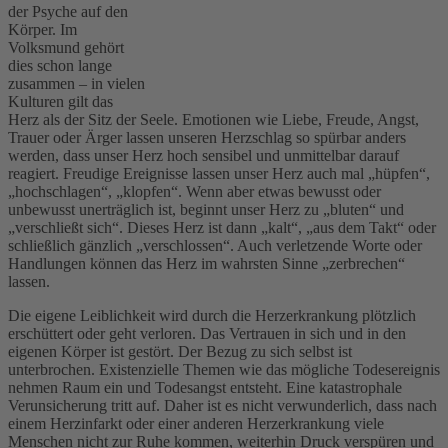
der Psyche auf den
Körper. Im
Volksmund gehört
dies schon lange
zusammen – in vielen
Kulturen gilt das
Herz als der Sitz der Seele. Emotionen wie Liebe, Freude, Angst,
Trauer oder Ärger lassen unseren Herzschlag so spürbar anders
werden, dass unser Herz hoch sensibel und unmittelbar darauf
reagiert. Freudige Ereignisse lassen unser Herz auch mal „hüpfen“,
„hochschlagen“, „klopfen“. Wenn aber etwas bewusst oder
unbewusst unerträglich ist, beginnt unser Herz zu „bluten“ und
„verschließt sich“. Dieses Herz ist dann „kalt“, „aus dem Takt“ oder
schließlich gänzlich „verschlossen“. Auch verletzende Worte oder
Handlungen können das Herz im wahrsten Sinne „zerbrechen“
lassen.
Die eigene Leiblichkeit wird durch die Herzerkrankung plötzlich
erschüttert oder geht verloren. Das Vertrauen in sich und in den
eigenen Körper ist gestört. Der Bezug zu sich selbst ist
unterbrochen. Existenzielle Themen wie das mögliche Todesereignis
nehmen Raum ein und Todesangst entsteht. Eine katastrophale
Verunsicherung tritt auf. Daher ist es nicht verwunderlich, dass nach
einem Herzinfarkt oder einer anderen Herzerkrankung viele
Menschen nicht zur Ruhe kommen, weiterhin Druck verspüren und