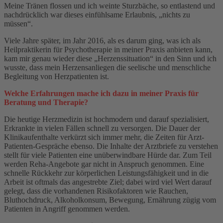
Meine Tränen flossen und ich weinte Sturzbäche, so entlastend und
nachdrücklich war dieses einfühlsame Erlaubnis, „nichts zu
müssen“.
Viele Jahre später, im Jahr 2016, als es darum ging, was ich als
Heilpraktikerin für Psychotherapie in meiner Praxis anbieten kann,
kam mir genau wieder diese „Herzenssituation“ in den Sinn und ich
wusste, dass mein Herzensanliegen die seelische und menschliche
Begleitung von Herzpatienten ist.
Welche Erfahrungen mache ich dazu in meiner Praxis für
Beratung und Therapie?
Die heutige Herzmedizin ist hochmodern und darauf spezialisiert,
Erkrankte in vielen Fällen schnell zu versorgen. Die Dauer der
Klinikaufenthalte verkürzt sich immer mehr, die Zeiten für Arzt-
Patienten-Gespräche ebenso. Die Inhalte der Arztbriefe zu verstehen
stellt für viele Patienten eine unüberwindbare Hürde dar. Zum Teil
werden Reha-Angebote gar nicht in Anspruch genommen. Eine
schnelle Rückkehr zur körperlichen Leistungsfähigkeit und in die
Arbeit ist oftmals das angestrebte Ziel; dabei wird viel Wert darauf
gelegt, dass die vorhandenen Risikofaktoren wie Rauchen,
Bluthochdruck, Alkoholkonsum, Bewegung, Ernährung zügig vom
Patienten in Angriff genommen werden.