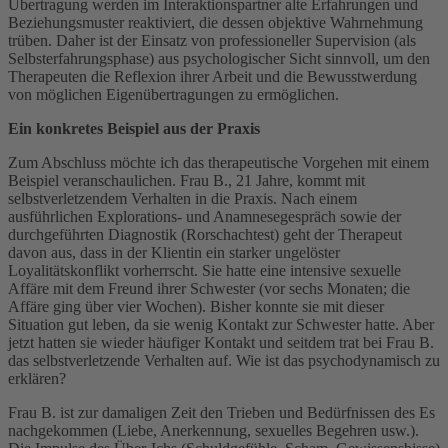
Übertragung werden im Interaktionspartner alte Erfahrungen und
Beziehungsmuster reaktiviert, die dessen objektive Wahrnehmung
trüben. Daher ist der Einsatz von professioneller Supervision (als
Selbsterfahrungsphase) aus psychologischer Sicht sinnvoll, um den
Therapeuten die Reflexion ihrer Arbeit und die Bewusstwerdung
von möglichen Eigenübertragungen zu ermöglichen.
Ein konkretes Beispiel aus der Praxis
Zum Abschluss möchte ich das therapeutische Vorgehen mit einem
Beispiel veranschaulichen. Frau B., 21 Jahre, kommt mit
selbstverletzendem Verhalten in die Praxis. Nach einem
ausführlichen Explorations- und Anamnesegespräch sowie der
durchgeführten Diagnostik (Rorschachtest) geht der Therapeut
davon aus, dass in der Klientin ein starker ungelöster
Loyalitätskonflikt vorherrscht. Sie hatte eine intensive sexuelle
Affäre mit dem Freund ihrer Schwester (vor sechs Monaten; die
Affäre ging über vier Wochen). Bisher konnte sie mit dieser
Situation gut leben, da sie wenig Kontakt zur Schwester hatte. Aber
jetzt hatten sie wieder häufiger Kontakt und seitdem trat bei Frau B.
das selbstverletzende Verhalten auf. Wie ist das psychodynamisch zu
erklären?
Frau B. ist zur damaligen Zeit den Trieben und Bedürfnissen des Es
nachgekommen (Liebe, Anerkennung, sexuelles Begehren usw.).