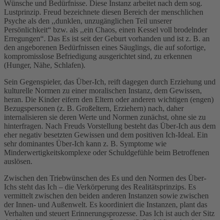
Wünsche und Bedürfnisse. Diese Instanz arbeitet nach dem sog.
Lustprinzip. Freud bezeichnete diesen Bereich der menschlichen
Psyche als den ,,dunklen, unzugänglichen Teil unserer
Persönlichkeit“ bzw. als ,,ein Chaos, einen Kessel voll brodelnder
Erregungen“. Das Es ist seit der Geburt vorhanden und ist z. B. an
den angeborenen Bedürfnissen eines Säuglings, die auf sofortige,
kompromisslose Befriedigung ausgerichtet sind, zu erkennen
(Hunger, Nähe, Schlafen).
Sein Gegenspieler, das Über-Ich, reift dagegen durch Erziehung und
kulturelle Normen zu einer moralischen Instanz, dem Gewissen,
heran. Die Kinder eifern den Eltern oder anderen wichtigen (engen)
Bezugspersonen (z. B. Großeltern, Erziehern) nach, daher
internalisieren sie deren Werte und Normen zunächst, ohne sie zu
hinterfragen. Nach Freuds Vorstellung besteht das Über-Ich aus dem
eher negativ besetzten Gewissen und dem positiven Ich-Ideal. Ein
sehr dominantes Über-Ich kann z. B. Symptome wie
Minderwertigkeitskomplexe oder Schuldgefühle beim Betroffenen
auslösen.
Zwischen den Triebwünschen des Es und den Normen des Über-
Ichs steht das Ich – die Verkörperung des Realitätsprinzips. Es
vermittelt zwischen den beiden anderen Instanzen sowie zwischen
der Innen- und Außenwelt. Es koordiniert die Instanzen, plant das
Verhalten und steuert Erinnerungsprozesse. Das Ich ist auch der Sitz