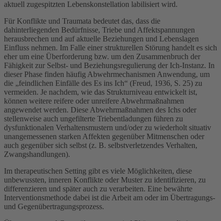
aktuell zugespitzten Lebenskonstellation labilisiert wird.
Für Konflikte und Traumata bedeutet das, dass die
dahinterliegenden Bedürfnisse, Triebe und Affektspannungen
herausbrechen und auf aktuelle Beziehungen und Lebenslagen
Einfluss nehmen. Im Falle einer strukturellen Störung handelt es sich
eher um eine Überforderung bzw. um den Zusammenbruch der
Fähigkeit zur Selbst- und Beziehungsregulierung der Ich-Instanz. In
dieser Phase finden häufig Abwehrmechanismen Anwendung, um
die „feindlichen Einfälle des Es ins Ich“ (Freud, 1936, S. 25) zu
vermeiden. Je nachdem, wie das Strukturniveau entwickelt ist,
können weitere reifere oder unreifere Abwehrmaßnahmen
angewendet werden. Diese Abwehrmaßnahmen des Ichs oder
stellenweise auch ungefilterte Triebentladungen führen zu
dysfunktionalen Verhaltensmustern und/oder zu wiederholt situativ
unangemessenen starken Affekten gegenüber Mitmenschen oder
auch gegenüber sich selbst (z. B. selbstverletzendes Verhalten,
Zwangshandlungen).
Im therapeutischen Setting gibt es viele Möglichkeiten, diese
unbewussten, inneren Konflikte oder Muster zu identifizieren, zu
differenzieren und später auch zu verarbeiten. Eine bewährte
Interventionsmethode dabei ist die Arbeit am oder im Übertragungs-
und Gegenübertragungsprozess.