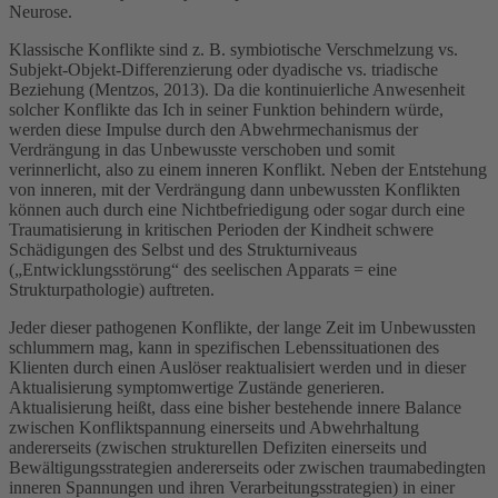
Neurose.
Klassische Konflikte sind z. B. symbiotische Verschmelzung vs.
Subjekt-Objekt-Differenzierung oder dyadische vs. triadische
Beziehung (Mentzos, 2013). Da die kontinuierliche Anwesenheit
solcher Konflikte das Ich in seiner Funktion behindern würde,
werden diese Impulse durch den Abwehrmechanismus der
Verdrängung in das Unbewusste verschoben und somit
verinnerlicht, also zu einem inneren Konflikt. Neben der Entstehung
von inneren, mit der Verdrängung dann unbewussten Konflikten
können auch durch eine Nichtbefriedigung oder sogar durch eine
Traumatisierung in kritischen Perioden der Kindheit schwere
Schädigungen des Selbst und des Strukturniveaus
(„Entwicklungsstörung“ des seelischen Apparats = eine
Strukturpathologie) auftreten.
Jeder dieser pathogenen Konflikte, der lange Zeit im Unbewussten
schlummern mag, kann in spezifischen Lebenssituationen des
Klienten durch einen Auslöser reaktualisiert werden und in dieser
Aktualisierung symptomwertige Zustände generieren.
Aktualisierung heißt, dass eine bisher bestehende innere Balance
zwischen Konfliktspannung einerseits und Abwehrhaltung
andererseits (zwischen strukturellen Defiziten einerseits und
Bewältigungsstrategien andererseits oder zwischen traumabedingten
inneren Spannungen und ihren Verarbeitungsstrategien) in einer