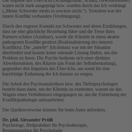
Die Impulse des Über-Ichs (Schuldgefühle, Scham, Gewissensbisse)
waren nicht stark ausgeprägt bzw. wurden durch das Ich verdrängt
(„Meine Schwester merkt es sowieso nicht.“). Trotzdem war der
innere Konflikt vorhanden (Verdrängung).
Durch den engeren Kontakt zur Schwester und deren Erzählungen,
dass sie eine glückliche Beziehung führe und die Treue ihres
Partners schätze (Auslöser), wurde die Klientin in einen akuten
pathogenen Konflikt gestürzt (Reaktualisierung des inneren
Konflikts). Die „unreife“ Ich-Instanz war mit der Situation
überfordert und konnte keine rationale Lösung finden, um das
Problem zu lösen. Die Psyche bediente sich einer direkten
Abwehrreaktion, des Ritzens (als Form der Selbstbestrafung),
gegenüber den Impulsen des Über-Ichs, um somit für eine
kurzfristige Entlastung der Ich-Instanz zu sorgen.
Die Arbeit des Psychoanalytikers bzw. des Tiefenpsychologen
besteht dann darin, mit der Klientin zu erarbeiten, warum sie das
Wagnis eines Verhältnisses eingegangen ist, um die Entstehung der
Konfliktpathologie aufzuarbeiten.
Die Quellenverweise können Sie beim Autor anfordern.
Dr. phil. Alexander Prölß
Psychologe, Heilpraktiker für Psychotherapie,
Beratungsrektor für Psychologie