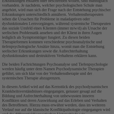
Erkrankungen erklären oder beschreiben wollen, sind mannigfach
vorhanden. Je nachdem, welcher psychologischen Schule man
angehört, wird man sich der Frage nach der Entstehung psychischer
Erkrankungen unterschiedlich annähern. Verhaltenstherapeuten
sehen die Ursachen für Probleme in maladaptiven oder
dysfunktionalen Lernvorgängen, während systemische Therapeuten
das soziale Umfeld eines Klienten (immer m/w/d) als Ursache der
seelischen Problematik ansehen und der Klient in ihren Augen
lediglich als Symptomträger fungiert. Zu diesen beiden
Therapieformen kommen verschiedene psychoanalytische und
tiefenpsychologische Ansätze hinzu, womit man die Entstehung
seelischer Erkrankungen sowie die Aufrechterhaltung
dysfunktionalen und destruktiven Verhaltens erklären kann.
Die beiden Fachrichtungen Psychoanalyse und Tiefenpsychologie
werden häufig unter dem Namen Psychodynamische Therapien
geführt, um sich klar von der Verhaltenstherapie und der
systemischen Therapie abzugrenzen.
In diesem Artikel wird auf das Kernstück des psychodynamischen
Krankheitsverständnisses eingegangen, genauer gesagt auf die
Bildung und Aufrechterhaltung von unbewussten inneren
Konflikten und deren Auswirkung auf das Erleben und Verhalten
des Betroffenen. Hierzu muss erwähnt werden, dass im weiteren
Verlauf nur auf die klassische Konfliktpathologie eingegangen wird