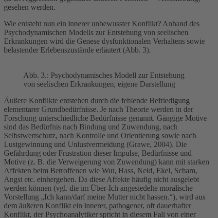
gesehen werden.
Wie entsteht nun ein innerer unbewusster Konflikt? Anhand des
Psychodynamischen Modells zur Entstehung von seelischen
Erkrankungen wird die Genese dysfunktionalen Verhaltens sowie
belastender Erlebenszustände erläutert (Abb. 3).
Abb. 3.: Psychodynamisches Modell zur Entstehung
von seelischen Erkrankungen, eigene Darstellung
Äußere Konflikte entstehen durch die fehlende Befriedigung
elementarer Grundbedürfnisse. Je nach Theorie werden in der
Forschung unterschiedliche Bedürfnisse genannt. Gängige Motive
sind das Bedürfnis nach Bindung und Zuwendung, nach
Selbstwertschutz, nach Kontrolle und Orientierung sowie nach
Lustgewinnung und Unlustvermeidung (Grawe, 2004). Die
Gefährdung oder Frustration dieser Impulse, Bedürfnisse und
Motive (z. B. die Verweigerung von Zuwendung) kann mit starken
Affekten beim Betroffenen wie Wut, Hass, Neid, Ekel, Scham,
Angst etc. einhergehen. Da diese Affekte häufig nicht ausgelebt
werden können (vgl. die im Über-Ich angesiedelte moralische
Vorstellung „Ich kann/darf meine Mutter nicht hassen.“), wird aus
dem äußeren Konflikt ein innerer, pathogener, oft dauerhafter
Konflikt, der Psychoanalytiker spricht in diesem Fall von einer