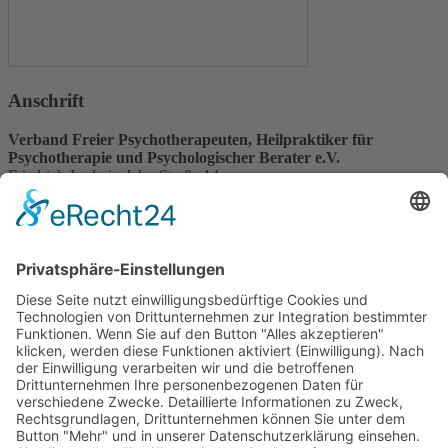
Anschrift
Verband Freier Psychotherapeuten, Heilpraktiker für
Psychotherapie und Psychologischer Berater e.V.
Friedrich-Ludwig-Jahn-Straße 14
31582 Nienburg/Weser
Service-Team
05021-8650320
Diese E-Mail-Adresse ist vor Spambots geschützt! Zur Anzeige
muss JavaScript eingeschaltet sein.
Wir sind Mitglied