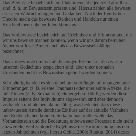
Das Bewusste bezieht sich auf Phänomene, die jederzeit abrufbar
sind, d. h. im Bewusstsein präsent sind. Hierzu zählen alle bewusst
erfassten Wahrnehmungen und Gedanken. Nach der freudschen
Theorie macht das bewusste Denken und Handeln nur einen
Bruchteil menschlicher Interaktion aus.
Das Vorbewusste bezieht sich auf Erlebnisse und Erinnerungen, die
wir uns bewusst machen können, wenn wir uns darum bemühen
(daher von Josef Breuer auch als das Bewusstseinsfähige
bezeichnet).
Das Unbewusste umfasst all diejenigen Erlebnisse, die zwar in
unserem Gedächtnis gespeichert sind, aber unter normalen
Umständen nicht ins Bewusstsein geholt werden können.
Sehr häufig handelt es sich dabei um verdrängte, oft unangenehme
Erinnerungen (z. B. erlebte Traumata) oder unerlaubte Affekte, die
mit Trieben (z. B. Sexualtrieb) einhergehen. Häufig werden diese
Impulse seitens des Individuums abgewehrt, sind aber dennoch
vorhanden und bleiben aktionsfähig, was bedeutet, dass diese
unbewussten Anteile durchaus Einfluss auf das aktuelle Verhalten
und Erleben haben können. So kann man mittlerweile das
Vorhandensein und die Bedeutung unbewusster Prozesse nicht mehr
anzweifeln, weil zahlreiche Ergebnisse der Hirnforschung aus den
letzten Jahrzehnten (vgl. hierzu Gekle, 2008; Rankin, 2014) dieses