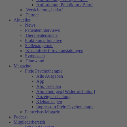
Anforderung Praktikum / Beruf
Versicherungsbedarf
Partner
Aktuelles
News
Patienteninterviews
Therapeutensuche
Praktikums-Initiative
Stellenangebote
Kostenfreie Infoveranstaltungen
Symposien
Pinnwand
Magazine
Freie Psychotherapie
Alle Ausgaben
App
Abo bestellen
Abo kündigen [Widerrufsbutton]
Anzeigenschaltung
Kleinanzeigen
Impressum Freie Psychotherapie
Paracelsus Magazin
Podcast
Mitgliederbereich