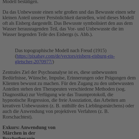
Modell bestätigen.
Da das Unbewusste einen sehr großen und das Bewusste einen sehr
kleinen Anteil unserer Persönlichkeit darstellen, wird dieses Modell
oft als Eisberg dargestellt. Das Bewusste symbolisiert den aus dem
Wasser herausragenden Teil, das Vor- und Unbewusste die im
Wasser liegenden Teile des Eisbergs (s. Abb.).
Das topographische Modell nach Freud (1915)
(
https://pixabay.com/de/vectors/eisberg-eisburg-eis-
gletscher-2070977/
)
Zentrales Ziel der Psychoanalyse ist es, diese unbewussten
Bedürfnisse, Wünsche, Impulse, Erinnerungen oder Prägungen dem
Klienten bewusst zu machen. Für den Zugang zu den unbewussten
Anteilen stehen den Therapeuten verschiedene Methoden (sog.
Diagnostika) zur Verfügung wie das Traumprotokoll, die
hypnotische Regression, die freie Assoziation, das Arbeiten am
kreativen Unbewussten (z. B. mithilfe des Lieblingsmärchens) oder
auch die Anwendung von projektiven Verfahren (z. B.
Rorschachtest).
Exkurs: Anwendung von
Märchen in der
Psychotherapie