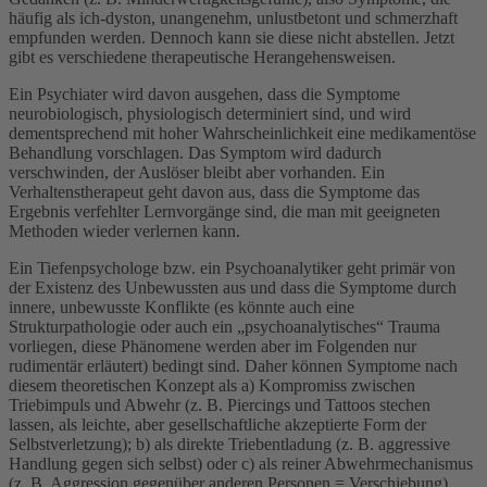
häufig als ich-dyston, unangenehm, unlustbetont und schmerzhaft
empfunden werden. Dennoch kann sie diese nicht abstellen. Jetzt
gibt es verschiedene therapeutische Herangehensweisen.
Ein Psychiater wird davon ausgehen, dass die Symptome
neurobiologisch, physiologisch determiniert sind, und wird
dementsprechend mit hoher Wahrscheinlichkeit eine medikamentöse
Behandlung vorschlagen. Das Symptom wird dadurch
verschwinden, der Auslöser bleibt aber vorhanden. Ein
Verhaltenstherapeut geht davon aus, dass die Symptome das
Ergebnis verfehlter Lernvorgänge sind, die man mit geeigneten
Methoden wieder verlernen kann.
Ein Tiefenpsychologe bzw. ein Psychoanalytiker geht primär von
der Existenz des Unbewussten aus und dass die Symptome durch
innere, unbewusste Konflikte (es könnte auch eine
Strukturpathologie oder auch ein „psychoanalytisches“ Trauma
vorliegen, diese Phänomene werden aber im Folgenden nur
rudimentär erläutert) bedingt sind. Daher können Symptome nach
diesem theoretischen Konzept als a) Kompromiss zwischen
Triebimpuls und Abwehr (z. B. Piercings und Tattoos stechen
lassen, als leichte, aber gesellschaftliche akzeptierte Form der
Selbstverletzung); b) als direkte Triebentladung (z. B. aggressive
Handlung gegen sich selbst) oder c) als reiner Abwehrmechanismus
(z. B. Aggression gegenüber anderen Personen = Verschiebung)