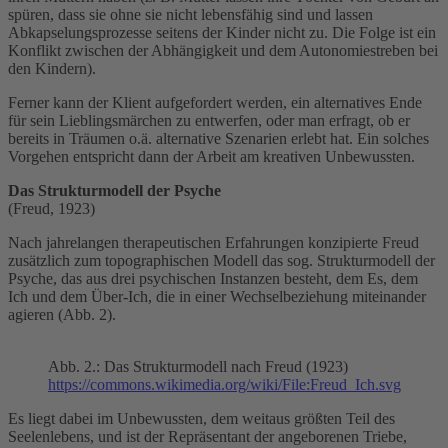
spüren, dass sie ohne sie nicht lebensfähig sind und lassen
Abkapselungsprozesse seitens der Kinder nicht zu. Die Folge ist ein
Konflikt zwischen der Abhängigkeit und dem Autonomiestreben bei
den Kindern).
Ferner kann der Klient aufgefordert werden, ein alternatives Ende
für sein Lieblingsmärchen zu entwerfen, oder man erfragt, ob er
bereits in Träumen o.ä. alternative Szenarien erlebt hat. Ein solches
Vorgehen entspricht dann der Arbeit am kreativen Unbewussten.
Das Strukturmodell der Psyche
(Freud, 1923)
Nach jahrelangen therapeutischen Erfahrungen konzipierte Freud
zusätzlich zum topographischen Modell das sog. Strukturmodell der
Psyche, das aus drei psychischen Instanzen besteht, dem Es, dem
Ich und dem Über-Ich, die in einer Wechselbeziehung miteinander
agieren (Abb. 2).
Abb. 2.: Das Strukturmodell nach Freud (1923)
https://commons.wikimedia.org/wiki/File:Freud_Ich.svg
Es liegt dabei im Unbewussten, dem weitaus größten Teil des
Seelenlebens, und ist der Repräsentant der angeborenen Triebe,