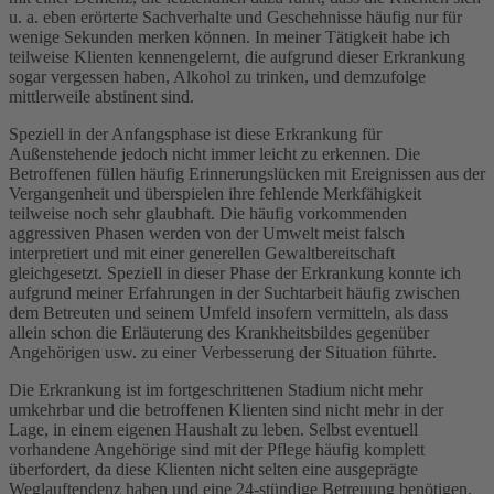
u. a. eben erörterte Sachverhalte und Geschehnisse häufig nur für
wenige Sekunden merken können. In meiner Tätigkeit habe ich
teilweise Klienten kennengelernt, die aufgrund dieser Erkrankung
sogar vergessen haben, Alkohol zu trinken, und demzufolge
mittlerweile abstinent sind.
Speziell in der Anfangsphase ist diese Erkrankung für
Außenstehende jedoch nicht immer leicht zu erkennen. Die
Betroffenen füllen häufig Erinnerungslücken mit Ereignissen aus der
Vergangenheit und überspielen ihre fehlende Merkfähigkeit
teilweise noch sehr glaubhaft. Die häufig vorkommenden
aggressiven Phasen werden von der Umwelt meist falsch
interpretiert und mit einer generellen Gewaltbereitschaft
gleichgesetzt. Speziell in dieser Phase der Erkrankung konnte ich
aufgrund meiner Erfahrungen in der Suchtarbeit häufig zwischen
dem Betreuten und seinem Umfeld insofern vermitteln, als dass
allein schon die Erläuterung des Krankheitsbildes gegenüber
Angehörigen usw. zu einer Verbesserung der Situation führte.
Die Erkrankung ist im fortgeschrittenen Stadium nicht mehr
umkehrbar und die betroffenen Klienten sind nicht mehr in der
Lage, in einem eigenen Haushalt zu leben. Selbst eventuell
vorhandene Angehörige sind mit der Pflege häufig komplett
überfordert, da diese Klienten nicht selten eine ausgeprägte
Weglauftendenz haben und eine 24-stündige Betreuung benötigen.