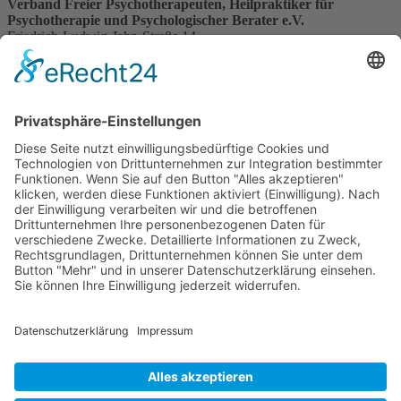
Verband Freier Psychotherapeuten, Heilpraktiker für
Psychotherapie und Psychologischer Berater e.V.
Friedrich-Ludwig-Jahn-Straße 14
31582 Nienburg/Weser
Service-Team
05021-8650320
Diese E-Mail-Adresse ist vor Spambots geschützt! Zur Anzeige
muss JavaScript eingeschaltet sein.
Wir sind Mitglied
VFP
Impressum
Datenschutzerklärung
Login
Widerrufsbutton