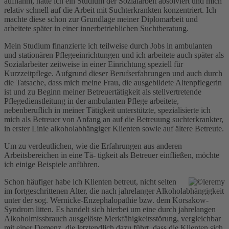
aufnahm, hatte ich ein Studium der Sozialarbeit absolviert und mich
relativ schnell auf die Arbeit mit Suchterkrankten konzentriert. Ich
machte diese schon zur Grundlage meiner Diplomarbeit und
arbeitete später in einer innerbetrieblichen Suchtberatung.
Mein Studium finanzierte ich teilweise durch Jobs in ambulanten
und stationären Pflegeeinrichtungen und ich arbeitete auch später als
Sozialarbeiter zeitweise in einer Einrichtung speziell für
Kurzzeitpflege. Aufgrund dieser Berufserfahrungen und auch durch
die Tatsache, dass mich meine Frau, die ausgebildete Altenpflegerin
ist und zu Beginn meiner Betreuertätigkeit als stellvertretende
Pflegedienstleitung in der ambulanten Pflege arbeitete,
nebenberuflich in meiner Tätigkeit unterstützte, spezialisierte ich
mich als Betreuer von Anfang an auf die Betreuung suchterkrankter,
in erster Linie alkoholabhängiger Klienten sowie auf ältere Betreute.
Um zu verdeutlichen, wie die Erfahrungen aus anderen
Arbeitsbereichen in eine Tä- tigkeit als Betreuer einfließen, möchte
ich einige Beispiele anführen.
Schon häufiger habe ich Klienten betreut, nicht selten
im fortgeschrittenen Alter, die nach jahrelanger Alkoholabhängigkeit
unter der sog. Wernicke-Enzephalopathie bzw. dem Korsakow-
Syndrom litten. Es handelt sich hierbei um eine durch jahrelangen
Alkoholmissbrauch ausgelöste Merkfähigkeitsstörung, vergleichbar
mit einer Demenz, die letztendlich dazu führt, dass die Klienten sich