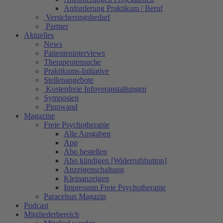
Anforderung Praktikum / Beruf
Versicherungsbedarf
Partner
Aktuelles
News
Patienteninterviews
Therapeutensuche
Praktikums-Initiative
Stellenangebote
Kostenfreie Infoveranstaltungen
Symposien
Pinnwand
Magazine
Freie Psychotherapie
Alle Ausgaben
App
Abo bestellen
Abo kündigen [Widerrufsbutton]
Anzeigenschaltung
Kleinanzeigen
Impressum Freie Psychotherapie
Paracelsus Magazin
Podcast
Mitgliederbereich