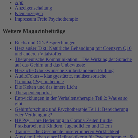
App
Anzeigenschaltung
Kleinanzeigen
Impressum Freie Psychotherapie
Weitere Magazinbeiträge
Buch- und CD-Besprechungen
Herz außer Takt! Natürliche Behandlung mit Coenzym Q10
und anderen Vitalstoffen
Therapeutische Kommunikation – Die Wirkung der Sprache
auf das Gehirn und das Unbewusste
Herzliche Glückwünsche zur bestandenen Prüfung
AudioFokus – klanggestützte, multisensorische
(Trauma-)Psychotherapie
Die Kelten und das innere Licht
Therapeutenporträt
Entwicklungen in der Verhaltenstherapie Teil 2: Was es so
gibt
Gehirnforschung und Psychotherapie Teil 1: Bereicherung
oder Verdrängung?
HP Psy – ihre Bedeutung in Corona-Zeiten für die
Praxisarbeit mit Kindern, Jugendlichen und Eltern
Träume – die Geschichte unserer inneren Wirklichkeit
Aus dem Leben einer Heilpraktikerin für Psychotherapie: „Sie