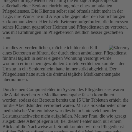
pflegebedürftige Menschen häufig die einzige Ansprechperson
außerhalb einer Senioreneinrichtung oder eines ambulanten
Pflegedienstes. Die Klienten selbst sind oftmals nicht mehr in der
Lage, ihre Wünsche und Ansprüche gegenüber den Einrichtungen
zu kommunizieren. Hier ist ein Betreuer aufgefordert, die Interessen
seines Klienten gegenüber Heimen und Pflegediensten zu vertreten,
was mit Erfahrungen im Pflegebereich deutlich besser geschehen
kann.
Um dies zu verdeutlichen, möchte ich hier den Fall
eines Betreuten anführen, der durch einen ambulanten Pflegedienst
fünfmal täglich in seiner eigenen Wohnung versorgt wurde,
wodurch er in seinem gewohnten Umfeld verbleiben konnte – den
Umzug in ein Seniorenheim hatte immer strikt abgelehnt. Der
Pflegedienst hatte auch die dreimal tägliche Medikamentengabe
übernommen.
Durch einen Computerfehler im System des Pflegedienstes waren
die Anfahrtszeiten zur Medikamentengabe falsch koordiniert
worden, sodass der Betreute bereits um 15 Uhr Tabletten erhielt, die
für die Abendstunden verordnet waren. Mir als Sozialarbeiter ohne
medizinische Vorkenntnisse war dies beim Unterzeichnen der
Leistungsnachweise nicht aufgefallen. Meiner Frau, die wie gesagt
ausgebildete Altenpflegerin ist, fiel dieser Fehler nach nur einem
Blick auf die Nachweise auf. Somit konnten wir den Pflegedienst
auf den Fehler aufmerksam machen und die Medikamentengabe