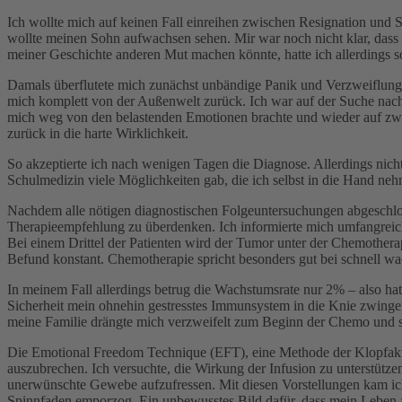
Ich wollte mich auf keinen Fall einreihen zwischen Resignation und St
wollte meinen Sohn aufwachsen sehen. Mir war noch nicht klar, dass
meiner Geschichte anderen Mut machen könnte, hatte ich allerdings 
Damals überflutete mich zunächst unbändige Panik und Verzweiflung. 
mich komplett von der Außenwelt zurück. Ich war auf der Suche nach 
mich weg von den belastenden Emotionen brachte und wieder auf zwei
zurück in die harte Wirklichkeit.
So akzeptierte ich nach wenigen Tagen die Diagnose. Allerdings nicht
Schulmedizin viele Möglichkeiten gab, die ich selbst in die Hand nehme
Nachdem alle nötigen diagnostischen Folgeuntersuchungen abgeschlos
Therapieempfehlung zu überdenken. Ich informierte mich umfangreich 
Bei einem Drittel der Patienten wird der Tumor unter der Chemotherapie
Befund konstant. Chemotherapie spricht besonders gut bei schnell wach
In meinem Fall allerdings betrug die Wachstumsrate nur 2% – also ha
Sicherheit mein ohnehin gestresstes Immunsystem in die Knie zwingen.
meine Familie drängte mich verzweifelt zum Beginn der Chemo und so
Die Emotional Freedom Technique (EFT), eine Methode der Klopfakupr
auszubrechen. Ich versuchte, die Wirkung der Infusion zu unterstütz
unerwünschte Gewebe aufzufressen. Mit diesen Vorstellungen kam ich
Spinnfaden emporzog. Ein unbewusstes Bild dafür, dass mein Leben an 