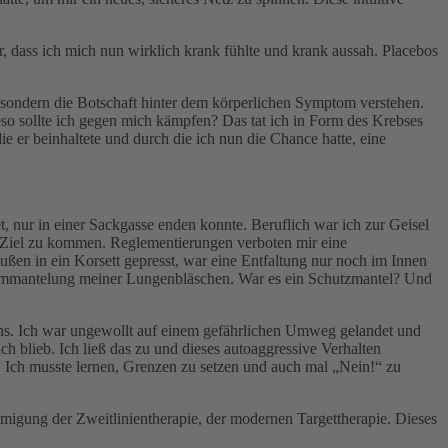
, dass ich mich nun wirklich krank fühlte und krank aussah. Placebos
 sondern die Botschaft hinter dem körperlichen Symptom verstehen.
ieso sollte ich gegen mich kämpfen? Das tat ich in Form des Krebses
e er beinhaltete und durch die ich nun die Chance hatte, eine
 nur in einer Sackgasse enden konnte. Beruflich war ich zur Geisel
s Ziel zu kommen. Reglementierungen verboten mir eine
ußen in ein Korsett gepresst, war eine Entfaltung nur noch im Innen
e Ummantelung meiner Lungenbläschen. War es ein Schutzmantel? Und
ens. Ich war ungewollt auf einem gefährlichen Umweg gelandet und
ch blieb. Ich ließ das zu und dieses autoaggressive Verhalten
. Ich musste lernen, Grenzen zu setzen und auch mal „Nein!“ zu
hmigung der Zweitlinientherapie, der modernen Targettherapie. Dieses