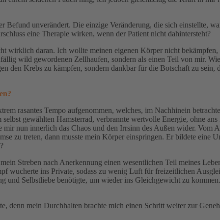
efund unverändert. Die einzige Veränderung, die sich einstellte, war
schluss eine Therapie wirken, wenn der Patient nicht dahintersteht?
cht wirklich daran. Ich wollte meinen eigenen Körper nicht bekämpfen,
zufällig wild gewordenen Zellhaufen, sondern als einen Teil von mir. W
en den Krebs zu kämpfen, sondern dankbar für die Botschaft zu sein, di
men?
extrem rasantes Tempo aufgenommen, welches, im Nachhinein betrachtet,
m selbst gewählten Hamsterrad, verbrannte wertvolle Energie, ohne an
te mir nun innerlich das Chaos und den Irrsinn des Außen wider. Vom A
mse zu treten, dann musste mein Körper einspringen. Er bildete ein
n?
te mein Streben nach Anerkennung einen wesentlichen Teil meines Leb
f wucherte ins Private, sodass zu wenig Luft für freizeitlichen Ausglei
nung und Selbstliebe benötigte, um wieder ins Gleichgewicht zu kommen
tte, denn mein Durchhalten brachte mich einen Schritt weiter zur Gene