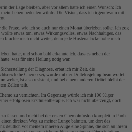
rrin der Lage bleiben, aber vor allem hatte ich einen Wunsch: Ich
ür mein Leben bedeuten würde. Die Vision, dass ich irgendwann mit
nt.
die Frage, wie ich so auch nur einen Monat überleben sollte. Ich zog
 wollte etwas tun, etwas Wirkungsvolles, etwas Nachhaltiges, das
 brachte mich nicht weiter, denn jede Hustenattacke holte mich
eben hatte, und schon bald erkannte ich, dass es neben der
 hatte, was für eine Heilung nötig war.
herstellung der Diagnose, erbat ich mir Zeit, die
htsreich die Chemo sei, wurde mit der Drittelregelung beantwortet.
weiter, ist also resistent, und bei einem anderen Drittel bleibt der
en Zellen teilt.
er Chemo zu vernichten. Im Gegenzug würde ich mit 100 %iger
ner erfolglosen Erstlinientherapie. Ich war nicht überzeugt, doch
u fassen und nicht bei der ersten Chemoinfusion komplett in Panik
ch einen direkten Weg zu meiner Lunge bahnten, um dort das
nz deutlich vor meinem inneren Auge eine Spinne, die sich an ihrem
tte, um mir ein neues, sicheres Netz zu spinnen. Diese intuitive