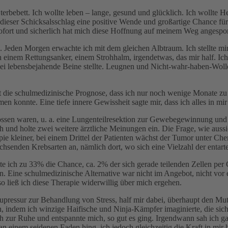
erbebett. Ich wollte leben – lange, gesund und glücklich. Ich wollte He
 dieser Schicksalsschlag eine positive Wende und großartige Chance f
sofort und sicherlich hat mich diese Hoffnung auf meinem Weg angespor
Jeden Morgen erwachte ich mit dem gleichen Albtraum. Ich stellte mir 
einem Rettungsanker, einem Strohhalm, irgendetwas, das mir half. Ich
 lebensbejahende Beine stellte. Leugnen und Nicht-wahr-haben-Wollen
 die schulmedizinische Prognose, dass ich nur noch wenige Monate zu l
n konnte. Eine tiefe innere Gewissheit sagte mir, dass ich alles in mir
sen waren, u. a. eine Lungenteilresektion zur Gewebegewinnung und Sic
und holte zwei weitere ärztliche Meinungen ein. Die Frage, wie aussic
 kleiner, bei einem Drittel der Patienten wächst der Tumor unter Chemo 
senden Krebsarten an, nämlich dort, wo sich eine Vielzahl der entartet
tte ich zu 33% die Chance, ca. 2% der sich gerade teilenden Zellen p
 Eine schulmedizinische Alternative war nicht im Angebot, nicht vor ei
 ließ ich diese Therapie widerwillig über mich ergehen.
essur zur Behandlung von Stress, half mir dabei, überhaupt den Mut z
en, indem ich winzige Haifische und Ninja-Kämpfer imaginierte, die si
 zur Ruhe und entspannte mich, so gut es ging. Irgendwann sah ich ga
einem seidenen Faden hing, ich jedoch gleichzeitig die Kraft in mir ha