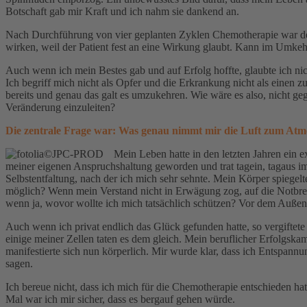
Botschaft gab mir Kraft und ich nahm sie dankend an.
Nach Durchführung von vier geplanten Zyklen Chemotherapie war der B
wirken, weil der Patient fest an eine Wirkung glaubt. Kann im Umkehr
Auch wenn ich mein Bestes gab und auf Erfolg hoffte, glaubte ich ni
Ich begriff mich nicht als Opfer und die Erkrankung nicht als einen 
bereits und genau das galt es umzukehren. Wie wäre es also, nicht geg
Veränderung einzuleiten?
Die zentrale Frage war: Was genau nimmt mir die Luft zum At
Mein Leben hatte in den letzten Jahren ein 
meiner eigenen Anspruchshaltung geworden und trat tagein, tagaus i
Selbstentfaltung, nach der ich mich sehr sehnte. Mein Körper spiegel
möglich? Wenn mein Verstand nicht in Erwägung zog, auf die Notbre
wenn ja, wovor wollte ich mich tatsächlich schützen? Vor dem Auße
Auch wenn ich privat endlich das Glück gefunden hatte, so vergifte
einige meiner Zellen taten es dem gleich. Mein beruflicher Erfolgskamp
manifestierte sich nun körperlich. Mir wurde klar, dass ich Entspan
sagen.
Ich bereue nicht, dass ich mich für die Chemotherapie entschieden ha
Mal war ich mir sicher, dass es bergauf gehen würde.