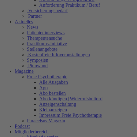
Anforderung Praktikum / Beruf
Versicherungsbedarf
Partner
Aktuelles
News
Patienteninterviews
Therapeutensuche
Praktikums-Initiative
Stellenangebote
Kostenfreie Infoveranstaltungen
Symposien
Pinnwand
Magazine
Freie Psychotherapie
Alle Ausgaben
App
Abo bestellen
Abo kündigen [Widerrufsbutton]
Anzeigenschaltung
Kleinanzeigen
Impressum Freie Psychotherapie
Paracelsus Magazin
Podcast
Mitgliederbereich