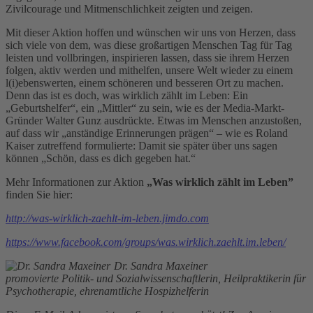
Zivilcourage und Mitmenschlichkeit zeigten und zeigen.
Mit dieser Aktion hoffen und wünschen wir uns von Herzen, dass
sich viele von dem, was diese großartigen Menschen Tag für Tag
leisten und vollbringen, inspirieren lassen, dass sie ihrem Herzen
folgen, aktiv werden und mithelfen, unsere Welt wieder zu einem
l(i)ebenswerten, einem schöneren und besseren Ort zu machen.
Denn das ist es doch, was wirklich zählt im Leben: Ein
„Geburtshelfer“, ein „Mittler“ zu sein, wie es der Media-Markt-
Gründer Walter Gunz ausdrückte. Etwas im Menschen anzustoßen,
auf dass wir „anständige Erinnerungen prägen“ – wie es Roland
Kaiser zutreffend formulierte: Damit sie später über uns sagen
können „Schön, dass es dich gegeben hat.“
Mehr Informationen zur Aktion
„Was wirklich zählt im Leben”
finden Sie hier:
http://was-wirklich-zaehlt-im-leben.jimdo.com
https://www.facebook.com/groups/was.wirklich.zaehlt.im.leben/
Dr. Sandra Maxeiner
promovierte Politik- und Sozialwissenschaftlerin, Heilpraktikerin für
Psychotherapie, ehrenamtliche Hospizhelferin