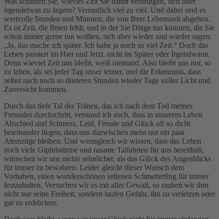
Was schätzen Sie, wieviel Zeit Sie damit verbringen, sich über
irgendetwas zu ärgern? Vermutlich viel zu viel. Und dabei sind es
wertvolle Stunden und Minuten, die von Ihrer Lebenszeit abgehen.
Es ist Zeit, die Ihnen fehlt, und in der Sie Dinge tun könnten, die Sie
schon immer gerne tun wollten, sich aber wieder und wieder sagen:
„Ja, das mache ich später. Ich habe ja noch so viel Zeit.“ Doch das
Leben passiert im Hier und Jetzt, nicht im Später oder Irgendwann.
Denn wieviel Zeit uns bleibt, weiß niemand. Also bleibt uns nur, so
zu leben, als sei jeder Tag unser letzter, und die Erkenntnis, dass
selbst nach noch so düsteren Stunden wieder Tage voller Licht und
Zuversicht kommen.
Durch das tiefe Tal der Tränen, das ich nach dem Tod meines
Freundes durchschritt, verstand ich auch, dass in unserem Leben
Abschied und Schmerz, Leid, Freude und Glück oft so dicht
beieinander liegen, dass uns dazwischen meist nur ein paar
Atemzüge bleiben. Und wenngleich wir wissen, dass das Leben
noch viele Gipfelstürme und rasante Talfahrten für uns bereithält,
wünschen wir uns nichts sehnlicher, als das Glück des Augenblicks
für immer zu bewahren. Leider gleicht dieser Wunsch dem
Vorhaben, einen wunderschönen seltenen Schmetterling für immer
festzuhalten. Versuchen wir es mit aller Gewalt, so rauben wir ihm
nicht nur seine Freiheit, sondern laufen Gefahr, ihn zu verletzen oder
gar zu erdrücken.