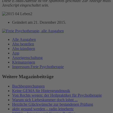
Diese E-Mail-Adresse ist vor Spambots geschützt! Zur Anzeige muss
JavaScript eingeschaltet sein.
Geändert am
21. Dezember 2015
.
Alle Ausgaben
Abo bestellen
Abo kündigen
App
Anzeigenschaltung
Kleinanzeigen
Impressum Freie Psychotherapie
Weitere Magazinbeiträge
Buchbesprechungen
Keine GEMA für Hintergrundmusik
Von Rechts wegen: der Heilpraktiker für Psychotherapie
Warum sich Liebeskummer doch lohnt ...
Herzliche Glückwünsche zur bestandenen Prüfung
aktiv gesund werden – radio leinehertz