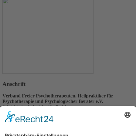
Anschrift
Verband Freier Psychotherapeuten, Heilpraktiker für
Psychotherapie und Psychologischer Berater e.V.
Friedrich-Ludwig-Jahn-Straße 14
31582 Nienburg/Weser
Service-Team
05021-8650320