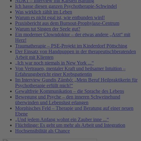
NDR1 – Interview mit Karsten Bartling
Ich hasse diesen ganzen Psychotherapie-Schwindel
Was wirklich zählt im Leben
Warum es nicht egal ist, wie entbunden wird!
Praxisbericht aus dem Burnout-Prophylaxe-Centrum
Warum tut Singen der Seele gut?
Ein moderner Clowndoktor – der etwas andere „Arzt“ mit
Herz!
Traumatherapie – PSE-Projekt im Kinderdorf Pöttsching
Der Einsatz von Handpuppen in der therapeutischberatenden
Arbeit mit Klienten
„Ich war noch niemals in New York ...“
Von Vertrauen, mentaler Kraft und heilsamer Intuition –
Erfahrungsbericht einer Krebspatientin
Im Interview Gundis Zámbó: „Mein Beruf Heilpraktikerin für
Psychotherapie erfüllt mich!“
Gewaltfreie Kommunikation – die Sprache des Lebens
Bewegung und Psyche – den inneren Schweinehund
überwinden und Lebenslust erlangen
Morphisches Feld – Therapie und Beratung auf einer neuen
Ebene
„Und jedem Anfang wohnt ein Zauber inne ...“
Flüchtlinge: Es geht um mehr als Arbeit und Integration
Hochsensibilität als Chance