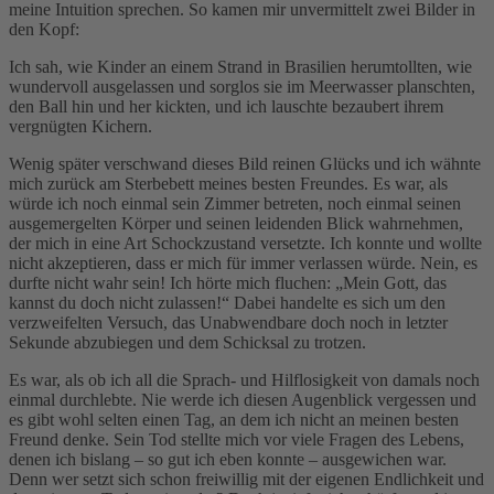
meine Intuition sprechen. So kamen mir unvermittelt zwei Bilder in
den Kopf:
Ich sah, wie Kinder an einem Strand in Brasilien herumtollten, wie
wundervoll ausgelassen und sorglos sie im Meerwasser planschten,
den Ball hin und her kickten, und ich lauschte bezaubert ihrem
vergnügten Kichern.
Wenig später verschwand dieses Bild reinen Glücks und ich wähnte
mich zurück am Sterbebett meines besten Freundes. Es war, als
würde ich noch einmal sein Zimmer betreten, noch einmal seinen
ausgemergelten Körper und seinen leidenden Blick wahrnehmen,
der mich in eine Art Schockzustand versetzte. Ich konnte und wollte
nicht akzeptieren, dass er mich für immer verlassen würde. Nein, es
durfte nicht wahr sein! Ich hörte mich fluchen: „Mein Gott, das
kannst du doch nicht zulassen!“ Dabei handelte es sich um den
verzweifelten Versuch, das Unabwendbare doch noch in letzter
Sekunde abzubiegen und dem Schicksal zu trotzen.
Es war, als ob ich all die Sprach- und Hilflosigkeit von damals noch
einmal durchlebte. Nie werde ich diesen Augenblick vergessen und
es gibt wohl selten einen Tag, an dem ich nicht an meinen besten
Freund denke. Sein Tod stellte mich vor viele Fragen des Lebens,
denen ich bislang – so gut ich eben konnte – ausgewichen war.
Denn wer setzt sich schon freiwillig mit der eigenen Endlichkeit und