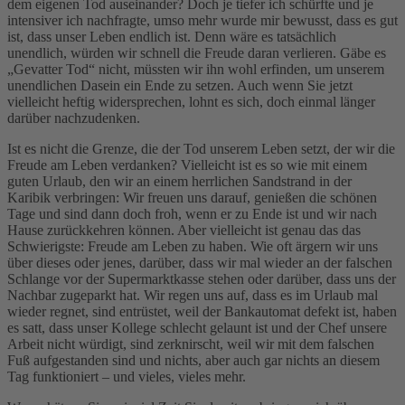
dem eigenen Tod auseinander? Doch je tiefer ich schürfte und je
intensiver ich nachfragte, umso mehr wurde mir bewusst, dass es gut
ist, dass unser Leben endlich ist. Denn wäre es tatsächlich
unendlich, würden wir schnell die Freude daran verlieren. Gäbe es
„Gevatter Tod“ nicht, müssten wir ihn wohl erfinden, um unserem
unendlichen Dasein ein Ende zu setzen. Auch wenn Sie jetzt
vielleicht heftig widersprechen, lohnt es sich, doch einmal länger
darüber nachzudenken.
Ist es nicht die Grenze, die der Tod unserem Leben setzt, der wir die
Freude am Leben verdanken? Vielleicht ist es so wie mit einem
guten Urlaub, den wir an einem herrlichen Sandstrand in der
Karibik verbringen: Wir freuen uns darauf, genießen die schönen
Tage und sind dann doch froh, wenn er zu Ende ist und wir nach
Hause zurückkehren können. Aber vielleicht ist genau das das
Schwierigste: Freude am Leben zu haben. Wie oft ärgern wir uns
über dieses oder jenes, darüber, dass wir mal wieder an der falschen
Schlange vor der Supermarktkasse stehen oder darüber, dass uns der
Nachbar zugeparkt hat. Wir regen uns auf, dass es im Urlaub mal
wieder regnet, sind entrüstet, weil der Bankautomat defekt ist, haben
es satt, dass unser Kollege schlecht gelaunt ist und der Chef unsere
Arbeit nicht würdigt, sind zerknirscht, weil wir mit dem falschen
Fuß aufgestanden sind und nichts, aber auch gar nichts an diesem
Tag funktioniert – und vieles, vieles mehr.