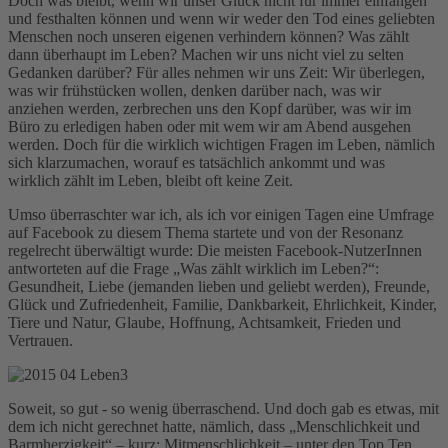
Doch was bleibt, wenn wir unser Glück nicht für immer einfangen
und festhalten können und wenn wir weder den Tod eines geliebten
Menschen noch unseren eigenen verhindern können? Was zählt
dann überhaupt im Leben? Machen wir uns nicht viel zu selten
Gedanken darüber? Für alles nehmen wir uns Zeit: Wir überlegen,
was wir frühstücken wollen, denken darüber nach, was wir
anziehen werden, zerbrechen uns den Kopf darüber, was wir im
Büro zu erledigen haben oder mit wem wir am Abend ausgehen
werden. Doch für die wirklich wichtigen Fragen im Leben, nämlich
sich klarzumachen, worauf es tatsächlich ankommt und was
wirklich zählt im Leben, bleibt oft keine Zeit.
Umso überraschter war ich, als ich vor einigen Tagen eine Umfrage
auf Facebook zu diesem Thema startete und von der Resonanz
regelrecht überwältigt wurde: Die meisten Facebook-NutzerInnen
antworteten auf die Frage „Was zählt wirklich im Leben?“:
Gesundheit, Liebe (jemanden lieben und geliebt werden), Freunde,
Glück und Zufriedenheit, Familie, Dankbarkeit, Ehrlichkeit, Kinder,
Tiere und Natur, Glaube, Hoffnung, Achtsamkeit, Frieden und
Vertrauen.
Soweit, so gut - so wenig überraschend. Und doch gab es etwas, mit
dem ich nicht gerechnet hatte, nämlich, dass „Menschlichkeit und
Barmherzigkeit“ – kurz: Mitmenschlichkeit – unter den Top Ten