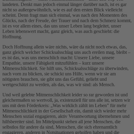
landeten. Denkt man jedoch einmal länger darüber nach, ist es gar
nicht so außergewöhnlich, wie es auf den ersten Blick vielleicht
scheint. Denn fragt man sich einmal, was nach den Momenten des
Glücks, nach der Freude, der Trauer und nach dem Schmerz kommt,
ist es vor allem eines, das uns unser Leben lang begleitet, unser
Leben lebenswert macht, ganz gleich, was auch geschieht: die
Hoffnung.
Doch Hoffnung allein wäre nichts, wäre da nicht noch etwas, das,
ganz gleich welcher Schicksalsschlag uns auch ereilen mag, bleibt –
es ist das, was uns menschlich macht: Unsere Liebe, unsere
Empathie, unsere Fähigkeit mitzufühlen – kurz unsere
Mitmenschlichkeit. Sie hilft uns, Schicksalsschläge zu überwinden,
nach vorn zu blicken, sie schickt uns Hilfe, wenn wir sie am
nötigsten brauchen, sie gibt uns das Gefühl, geliebt und
wertgeschätzt zu werden, als das, was wir sind: als Mensch.
Und weil gelebte Mitmenschlichkeit leider so rar geworden ist und
gleichermaßen so wertvoll, ja, existenziell für uns alle ist, setzen wir
uns mit dem Förderkreis: „Was wirklich zählt im Leben” für mehr
Mitmenschlichkeit in der Gesellschaft ein, damit sich wieder mehr
Menschen sozial engagieren, aktiv Verantwortung übernehmen und
hilfsbereiter sind. Im Mittelpunkt stehen all jene Menschen, die
selbstlos für andere da sind, Menschen, die sich ehrenamtlich
engagieren, anderen in Notsituationen geholfen haben und die