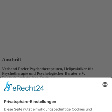
Anschrift
Verband Freier Psychotherapeuten, Heilpraktiker für
Psychotherapie und Psychologischer Berater e.V.
Friedrich-Ludwig-Jahn-Straße 14
31582 Nienburg/Weser
Service-Team
05021-8650320
Diese E-Mail-Adresse ist vor Spambots geschützt! Zur Anzeige