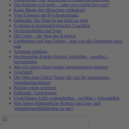
Das Einhorn will mehr ... oder wer coacht hier wen?
Kann Musik den Menschen verändern?
Vom Umgang mit Psychopharmaka
Fallstudie: Die Nase ist gar nicht zu groß
Systemisch-konstruktivistisches Coaching
Hochsensibilität und Yoga
Die Liebe – der Weg des Kriegers
Liebhaberei und ihre Folgen – und was das Finanzamt dazu
sagt
Anorexia religiosa
Hochsensible Kinder fördern: feinfühlig – sensibel –
hochsensibel
Wie wir unsere Haut positiv programmieren können
Abschied!
Der Weg zum Glück! Nutze die vier Ho`oponopono-
Wandlungsschlüssel
Richtig schön scheitern
Fallstudie: Ausgebrannt
Unsichtbares Leid: wahrnehmbar – sichtbar – behandelbar
Was haben frühkindliche Reflexe mit Lern- und
Verhaltensauffälligkeiten zu tun?