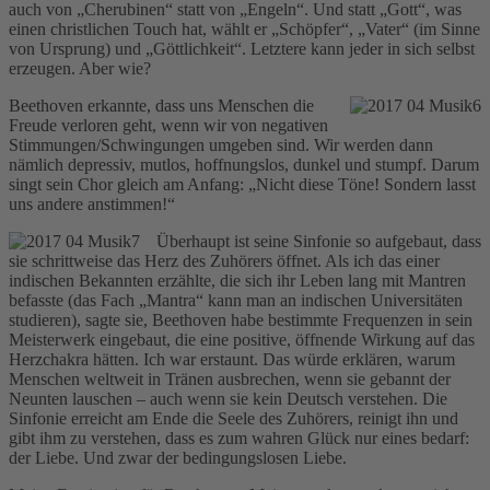
auch von „Cherubinen“ statt von „Engeln“. Und statt „Gott“, was
einen christlichen Touch hat, wählt er „Schöpfer“, „Vater“ (im Sinne
von Ursprung) und „Göttlichkeit“. Letztere kann jeder in sich selbst
erzeugen. Aber wie?
Beethoven erkannte, dass uns Menschen die
Freude verloren geht, wenn wir von negativen
Stimmungen/Schwingungen umgeben sind. Wir werden dann
nämlich depressiv, mutlos, hoffnungslos, dunkel und stumpf. Darum
singt sein Chor gleich am Anfang: „Nicht diese Töne! Sondern lasst
uns andere anstimmen!“
Überhaupt ist seine Sinfonie so aufgebaut, dass
sie schrittweise das Herz des Zuhörers öffnet. Als ich das einer
indischen Bekannten erzählte, die sich ihr Leben lang mit Mantren
befasste (das Fach „Mantra“ kann man an indischen Universitäten
studieren), sagte sie, Beethoven habe bestimmte Frequenzen in sein
Meisterwerk eingebaut, die eine positive, öffnende Wirkung auf das
Herzchakra hätten. Ich war erstaunt. Das würde erklären, warum
Menschen weltweit in Tränen ausbrechen, wenn sie gebannt der
Neunten lauschen – auch wenn sie kein Deutsch verstehen. Die
Sinfonie erreicht am Ende die Seele des Zuhörers, reinigt ihn und
gibt ihm zu verstehen, dass es zum wahren Glück nur eines bedarf:
der Liebe. Und zwar der bedingungslosen Liebe.