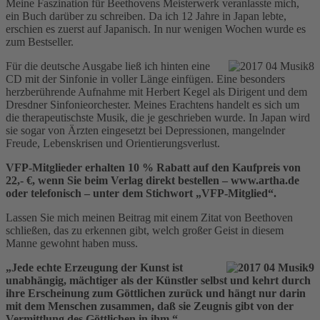
Meine Faszination für Beethovens Meisterwerk veranlasste mich,
ein Buch darüber zu schreiben. Da ich 12 Jahre in Japan lebte,
erschien es zuerst auf Japanisch. In nur wenigen Wochen wurde es
zum Bestseller.
Für die deutsche Ausgabe ließ ich hinten eine
CD mit der Sinfonie in voller Länge einfügen. Eine besonders
herzberührende Aufnahme mit Herbert Kegel als Dirigent und dem
Dresdner Sinfonieorchester. Meines Erachtens handelt es sich um
die therapeutischste Musik, die je geschrieben wurde. In Japan wird
sie sogar von Ärzten eingesetzt bei Depressionen, mangelnder
Freude, Lebenskrisen und Orientierungsverlust.
VFP-Mitglieder erhalten 10 % Rabatt auf den Kaufpreis von
22,- €, wenn Sie beim Verlag direkt bestellen – www.artha.de
oder telefonisch – unter dem Stichwort „VFP-Mitglied“.
Lassen Sie mich meinen Beitrag mit einem Zitat von Beethoven
schließen, das zu erkennen gibt, welch großer Geist in diesem
Manne gewohnt haben muss.
„J
ede echte Erzeugung der Kunst ist
unabhängig, mächtiger als der Künstler selbst und kehrt durch
ihre Erscheinung zum Göttlichen zurück und hängt nur darin
mit dem Menschen zusammen, daß sie Zeugnis gibt von der
Vermittlung des Göttlichen in ihm.“