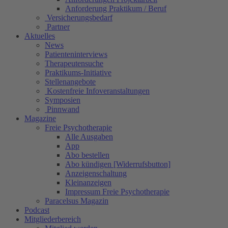
Anforderung Praktikum / Beruf
Versicherungsbedarf
Partner
Aktuelles
News
Patienteninterviews
Therapeutensuche
Praktikums-Initiative
Stellenangebote
Kostenfreie Infoveranstaltungen
Symposien
Pinnwand
Magazine
Freie Psychotherapie
Alle Ausgaben
App
Abo bestellen
Abo kündigen [Widerrufsbutton]
Anzeigenschaltung
Kleinanzeigen
Impressum Freie Psychotherapie
Paracelsus Magazin
Podcast
Mitgliederbereich