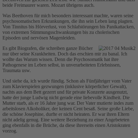
beide Freimaurer waren. Mozart übrigens auch.
Was Beethoven für mich besonders interessant machte, waren seine
psychosomatischen Erkrankungen, die ihn sein Leben lang plagten.
Von Tinnitus bis Hörverlust, von Schlafstörungen bis Panikattacken,
von extremen Stimmungsschwankungen bis zu cholerischen
Episoden und nervösen Magenleiden.
Es gibt
Biografen, die schreiben ganze Bücher
nur über seine Krankheiten. Doch das erschien mir zu banal. Ich
wollte das Warum wissen. Denn die Psychosomatik hat ihre
Pathogenese im Leben selbst, in unverarbeiteten Erlebnissen,
Traumata usw.
Und siehe da, ich wurde fündig. Schon als Fünfjähriger vom Vater
zum Klavierspielen gezwungen (inklusive körperlicher Gewalt),
nachts aus dem Bett gezerrt und für private Konzerte ausgenutzt,
hatte der junge Ludwig nicht gerade eine liebevolle Kindheit. Die
Mutter starb, als er 16 Jahre jung war. Der Vater mutierte indes zum
arbeitslosen Alkoholiker, der keinen Cent besaß. Seine große Liebe,
die schöne Josephine, durfte er nicht heiraten. Er war ihren Eltern
nicht adelig genug. Eine weitere Beziehung zu einer Angebeteten
ging ebenfalls in die Brüche, da diese ihrerseits einen Aristokraten
vorzog.