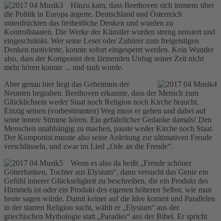
Hinzu kam, dass Beethoven sich immens über
die Politik in Europa ärgerte. Deutschland und Österreich
unterdrückten das freiheitliche Denken und wurden zu
Kontrollstaaten. Die Werke der Künstler wurden streng zensiert und
eingeschränkt. Wer seine Leser oder Zuhörer zum freigeistigen
Denken motivierte, konnte sofort eingesperrt werden. Kein Wunder
also, dass der Komponist den lärmenden Unfug seiner Zeit nicht
mehr hören konnte ... und taub wurde.
Aber genau hier liegt das Geheimnis der
Neunten begraben. Beethoven erkannte, dass der Mensch zum
Glücklichsein weder Staat noch Religion noch Kirche braucht.
Einzig seinen (vorbestimmten) Weg muss er gehen und dabei auf
seine innere Stimme hören. Ein gefährlicher Gedanke damals! Den
Menschen unabhängig zu machen, passte weder Kirche noch Staat.
Der Komponist musste also seine Anleitung zur ultimativen Freude
verschlüsseln, und zwar im Lied „Ode an die Freude“.
Wenn es also da heißt „Freude schöner
Götterfunken, Tochter aus Elysium“, dann versucht das Genie ein
Gefühl innerer Glückseligkeit zu beschreiben, die ein Produkt des
Himmels ist oder ein Produkt des eigenen höheren Selbst, wie man
heute sagen würde. Damit keiner auf die Idee kommt und Parallelen
in der starren Religion sucht, wählt er „Elysium“ aus der
griechischen Mythologie statt „Paradies“ aus der Bibel. Er spricht