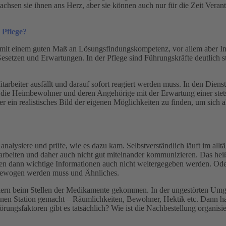
wachsen sie ihnen ans Herz, aber sie können auch nur für die Zeit Vera
 Pflege?
it einem guten Maß an Lösungsfindungskompetenz, vor allem aber Impr
zen und Erwartungen. In der Pflege sind Führungskräfte deutlich stär
itarbeiter ausfällt und darauf sofort reagiert werden muss. In den Dien
 die Heimbewohner und deren Angehörige mit der Erwartung einer stet
 ein realistisches Bild der eigenen Möglichkeiten zu finden, um sich a
nalysiere und prüfe, wie es dazu kam. Selbstverständlich läuft im alltä
arbeiten und daher auch nicht gut miteinander kommunizieren. Das heißt
 dann wichtige Informationen auch nicht weitergegeben werden. Oder
h gewogen werden muss und Ähnliches.
Fehlern beim Stellen der Medikamente gekommen. In der ungestörten U
fenen Station gemacht – Räumlichkeiten, Bewohner, Hektik etc. Dann h
rungsfaktoren gibt es tatsächlich? Wie ist die Nachbestellung organisie