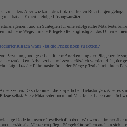
iter zu halten. Aber wie kann dies trotz der hohen Belastungen gelinge
 und hat als Expertin einige Lösungsansätze.
 Zeitmanagement und an Strategien für eine erfolgreiche Mitarbeiterfü
ten und neue Wege, um die Pflegekräfte langfristig an das Unternehmen
eeinrichtungen wahr - ist die Pflege noch zu retten?
sene Bezahlung und gesellschaftliche Anerkennung der Pflegeberufe sorg
 nachzudenken. Arbeitszeiten müssen verlässlich werden, d. h., der gep
ht nötig, dass die Führungskräfte in der Pflege pfleglich mit ihrem Pe
n Arbeitszeiten. Dazu kommen die körperlichen Belastungen. Aber es si
flege selbst. Viele Mitarbeiterinnen und Mitarbeiter haben auch Schwi
 wichtige Rolle in unserer Gesellschaft haben. Wir werden immer älter u
wenn er/sie alte Menschen pflegt. Pflegekräfte sollten auch an sich u