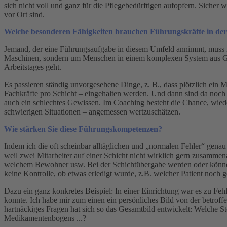
sich nicht voll und ganz für die Pflegebedürftigen aufopfern. Sicher 
vor Ort sind.
Welche besonderen Fähigkeiten brauchen Führungskräfte in der
Jemand, der eine Führungsaufgabe in diesem Umfeld annimmt, muss m
Maschinen, sondern um Menschen in einem komplexen System aus Geset
Arbeitstages geht.
Es passieren ständig unvorgesehene Dinge, z. B., dass plötzlich ein M
Fachkräfte pro Schicht – eingehalten werden. Und dann sind da noch
auch ein schlechtes Gewissen. Im Coaching besteht die Chance, wieder
schwierigen Situationen – angemessen wertzuschätzen.
Wie stärken Sie diese Führungskompetenzen?
Indem ich die oft scheinbar alltäglichen und „normalen Fehler“ genau a
weil zwei Mitarbeiter auf einer Schicht nicht wirklich gern zusammen
welchem Bewohner usw. Bei der Schichtübergabe werden oder können
keine Kontrolle, ob etwas erledigt wurde, z.B. welcher Patient noc
Dazu ein ganz konkretes Beispiel: In einer Einrichtung war es zu 
konnte. Ich habe mir zum einen ein persönliches Bild von der betrof
hartnäckiges Fragen hat sich so das Gesamtbild entwickelt: Welche Stö
Medikamentenbogens ...?