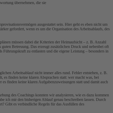
ntwortung übernehmen, die sie
ovisationsvermögen ausgestattet sein. Hier geht es eben nicht um
ker gefordert, wenn es um die Organisation des Arbeitsablaufs, des
stplänen müssen dabei die Kriterien der Heimaufsicht – z. B. Anzahl
s guten Betreuung. Das erzeugt zusätzlichen Druck und nebenbei oft
ls Führungskraft zu entlasten und die eigene Leistung – besonders in
glichen Arbeitsablauf nicht immer alles rund. Fehler entstehen, z. B.
, es finden keine klaren Absprachen statt: wer macht was, bei
 es finden keine klaren Aufgabenzuweisungen statt und damit auch
mgebung des Coachings konnten wir analysieren, wie es dazu kommen
abe ich mir den bisherigen Ablauf genau beschreiben lassen. Durch
rt? Gibt es verbindliche Regeln für das Ausfüllen des