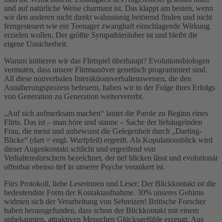
und auf natürliche Weise charmant ist. Das klappt am besten, wenn
wir den anderen nicht direkt wahnsinnig betörend finden und nicht
ferngesteuert wie ein Teenager zwanghaft einschlagende Wirkung
erzielen wollen. Der größte Sympathieräuber ist und bleibt die
eigene Unsicherheit.
Warum initiieren wir das Flirtspiel überhaupt? Evolutionsbiologen
vermuten, dass unsere Flirtmanöver genetisch programmiert sind.
All diese nonverbalen Interaktionsverhaltensweisen, die den
Annäherungsprozess befeuern, haben wir in der Folge ihres Erfolgs
von Generation zu Generation weitervererbt.
„Auf sich aufmerksam machen“ lautet die Parole zu Beginn eines
Flirts. Das ist – man höre und staune – Sache der liebäugelnden
Frau, die meist und unbewusst die Gelegenheit durch „Darting-
Blicke“ (dart = engl. Wurfpfeil) ergreift. Als Kopulationsblick wird
dieser Augenkontakt schlicht und ergreifend von
Verhaltensforschern bezeichnet, der tief blicken lässt und evolutionär
offenbar ebenso tief in unserer Psyche verankert ist.
Fürs Protokoll, liebe Leserinnen und Leser: Der Blickkontakt ist die
bedeutendste Form der Kontaktaufnahme. 30% unseres Gehirns
widmen sich der Verarbeitung von Sehreizen! Britische Forscher
haben herausgefunden, dass schon der Blickkontakt mit einem
unbekannten, attraktiven Menschen Glücksgefühle erzeugt. Aus