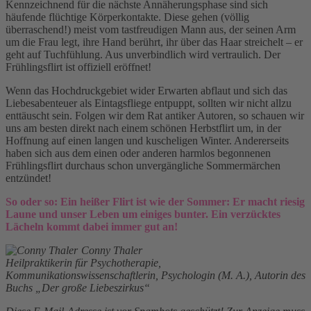
Kennzeichnend für die nächste Annäherungsphase sind sich
häufende flüchtige Körperkontakte. Diese gehen (völlig
überraschend!) meist vom tastfreudigen Mann aus, der seinen Arm
um die Frau legt, ihre Hand berührt, ihr über das Haar streichelt – er
geht auf Tuchfühlung. Aus unverbindlich wird vertraulich. Der
Frühlingsflirt ist offiziell eröffnet!
Wenn das Hochdruckgebiet wider Erwarten abflaut und sich das
Liebesabenteuer als Eintagsfliege entpuppt, sollten wir nicht allzu
enttäuscht sein. Folgen wir dem Rat antiker Autoren, so schauen wir
uns am besten direkt nach einem schönen Herbstflirt um, in der
Hoffnung auf einen langen und kuscheligen Winter. Andererseits
haben sich aus dem einen oder anderen harmlos begonnenen
Frühlingsflirt durchaus schon unvergängliche Sommermärchen
entzündet!
So oder so: Ein heißer Flirt ist wie der Sommer: Er macht riesig
Laune und unser Leben um einiges bunter. Ein verzücktes
Lächeln kommt dabei immer gut an!
Conny Thaler
Heilpraktikerin für Psychotherapie,
Kommunikationswissenschaftlerin, Psychologin (M. A.), Autorin des
Buchs „Der große Liebeszirkus“