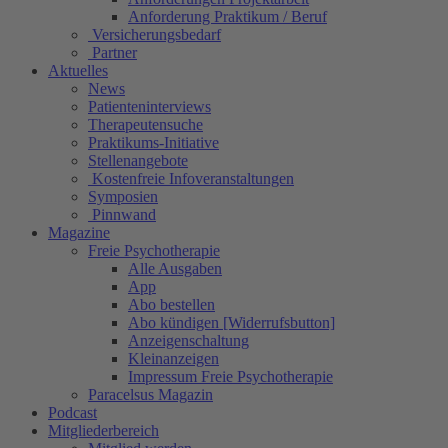
Anforderung Praktikum / Beruf
Versicherungsbedarf
Partner
Aktuelles
News
Patienteninterviews
Therapeutensuche
Praktikums-Initiative
Stellenangebote
Kostenfreie Infoveranstaltungen
Symposien
Pinnwand
Magazine
Freie Psychotherapie
Alle Ausgaben
App
Abo bestellen
Abo kündigen [Widerrufsbutton]
Anzeigenschaltung
Kleinanzeigen
Impressum Freie Psychotherapie
Paracelsus Magazin
Podcast
Mitgliederbereich