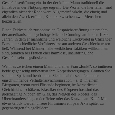
Gesprächseröffnung ein, in der der kühne Mann traditionell die
Initiative in der Flirtjonglage ergreift. Die Worte, die hier fallen, sind
eigentlich nicht der Rede wert. Allgemeinfloskeln, die einzig und
allein den Zweck erfüllen, Kontakt zwischen zwei Menschen
herzustellen.
Einen Feldversuch zur optimalen Gesprächseröffnung unternahm
der amerikanische Psychologe Michael Cunningham in den 1980er-
Jahren, in dem er männliche und weibliche Lockvögel in Chicagoer
Bars unterschiedliche Verführersätze am anderen Geschlecht testen
ließ. Während bei Männern alle weiblichen Taktiken willkommen
sind, punkten bei Frauen eher harmlose, unaufdringliche
Gesprächseinstiegsfloskeln.
Wenn es zwischen einem Mann und einer Frau „funkt“, so imitieren
beide gegenseitig unbewusst ihre Körperbewegungen. Gönnen Sie
sich den Spaß und beobachten Sie einmal diese aufeinander
einschwingende Verhaltenssynchronisation – z. B. in einem
Biergarten, wenn zwei Flirtende beginnen, im körperlichen
Gleichtakt zu schäkern. Klassiker des Körperechos sind das
gleichzeitige Nippen am Glas, das Neigen des Kopfes, das
Übereinanderschlagen der Beine oder das Kratzen am Kopf. Mit
etwas Glück werden unsere Flirtmimen ein paar Akte später zu
gegenseitigen Spiegelbildern.