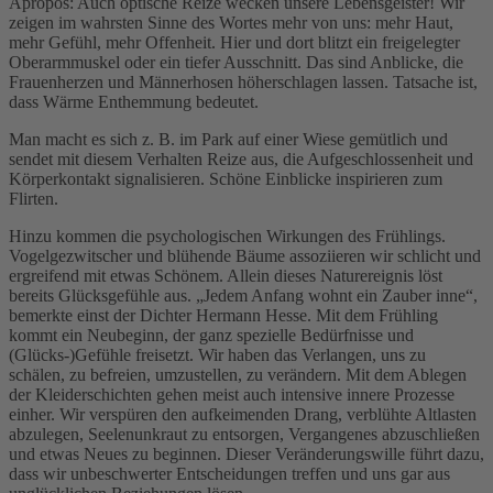
Apropos: Auch optische Reize wecken unsere Lebensgeister! Wir
zeigen im wahrsten Sinne des Wortes mehr von uns: mehr Haut,
mehr Gefühl, mehr Offenheit. Hier und dort blitzt ein freigelegter
Oberarmmuskel oder ein tiefer Ausschnitt. Das sind Anblicke, die
Frauenherzen und Männerhosen höherschlagen lassen. Tatsache ist,
dass Wärme Enthemmung bedeutet.
Man macht es sich z. B. im Park auf einer Wiese gemütlich und
sendet mit diesem Verhalten Reize aus, die Aufgeschlossenheit und
Körperkontakt signalisieren. Schöne Einblicke inspirieren zum
Flirten.
Hinzu kommen die psychologischen Wirkungen des Frühlings.
Vogelgezwitscher und blühende Bäume assoziieren wir schlicht und
ergreifend mit etwas Schönem. Allein dieses Naturereignis löst
bereits Glücksgefühle aus. „Jedem Anfang wohnt ein Zauber inne“,
bemerkte einst der Dichter Hermann Hesse. Mit dem Frühling
kommt ein Neubeginn, der ganz spezielle Bedürfnisse und
(Glücks-)Gefühle freisetzt. Wir haben das Verlangen, uns zu
schälen, zu befreien, umzustellen, zu verändern. Mit dem Ablegen
der Kleiderschichten gehen meist auch intensive innere Prozesse
einher. Wir verspüren den aufkeimenden Drang, verblühte Altlasten
abzulegen, Seelenunkraut zu entsorgen, Vergangenes abzuschließen
und etwas Neues zu beginnen. Dieser Veränderungswille führt dazu,
dass wir unbeschwerter Entscheidungen treffen und uns gar aus