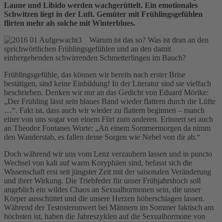
Laune und Libido werden wachgerüttelt. Ein emotionales
Schwitzen liegt in der Luft. Gemüter mit Frühlingsgefühlen
flirten mehr als solche mit Winterblues.
Warum ist das so? Was ist dran an den
sprichwörtlichen Frühlingsgefühlen und an den damit
einhergehenden schwirrenden Schmetterlingen im Bauch?
Frühlingsgefühle, das können wir bereits nach erster Brise
bestätigen, sind keine Einbildung! In der Literatur sind sie vielfach
beschrieben. Denken wir nur an das Gedicht von Eduard Mörike:
„Der Frühling lässt sein blaues Band wieder flattern durch die Lüfte
…“. Fakt ist, dass auch wir wieder zu flattern beginnen – manch
einer von uns sogar von einem Flirt zum anderen. Erinnert sei auch
an Theodor Fontanes Worte: „An einem Sommermorgen da nimm
den Wanderstab, es fallen deine Sorgen wie Nebel von dir ab.“
Doch während wir uns vom Lenz verzaubern lassen und in puncto
Wechsel von kalt auf warm Koryphäen sind, befasst sich die
Wissenschaft erst seit jüngster Zeit mit der saisonalen Veränderung
und ihrer Wirkung. Die Triebfeder für unser Frühjahrshoch soll
angeblich ein wildes Chaos an Sexualhormonen sein, die unser
Körper ausschüttet und die unsere Herzen höherschlagen lassen.
Während der Testosteronwert bei Männern im Sommer faktisch am
höchsten ist, haben die Jahreszyklen auf die Sexualhormone von