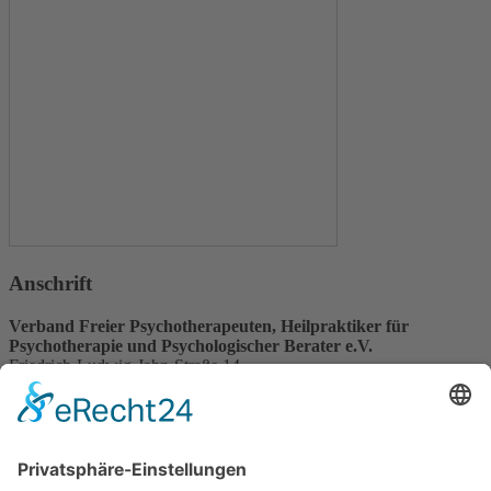
Anschrift
Verband Freier Psychotherapeuten, Heilpraktiker für
Psychotherapie und Psychologischer Berater e.V.
Friedrich-Ludwig-Jahn-Straße 14
31582 Nienburg/Weser
Service-Team
05021-8650320