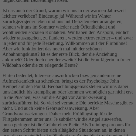
unglücklichen Beziehungen lösen.
Ist das auch der Grund, warum wir uns in der warmen Jahreszeit
leichter verlieben? Eindeutig: ja! Während wir im Winter
zurückgezogener leben und uns mit Defiziten eher arrangieren,
sehnen wir uns im Sommer wieder nach Öffentlichkeit und
wohltuenden sozialen Kontakten. Wir haben den Ansporn, endlich
wieder rauszugehen, zu flanieren, werden extrovertierter – und zwar
in jeder und für jede Beziehung. Willkommen auf der Flirtbühne!
Aber wie funktioniert das noch mal mit der schönen
Anbahnungskunst? Ist es der erste Blick, der die Anziehung
ankurbelt? Oder doch eher der zweite? Ist die Frau Jägerin in freier
Wildbahn oder die zu erlegende Beute?
Flirten bedeutet, Interesse auszudrücken bzw. jemandem seine
Aufmerksamkeit zu schenken, bringt es der Psychologe John
Rempel auf den Punkt. Beobachtungsgemäß stellen wir uns dabei
umständlich bis krampfig an oder kommen womöglich gar nicht erst
in die Puschen, was auf die Angst vor Zurückweisung
zurückzuführen ist. So viel sei verraten: Die perfekte Masche gibt es
nicht. Und auch keine Gebrauchsanweisung. Aber
Grundvoraussetzungen. Daher mein Frühlingstipp für die
Flirtgehemmten unter uns: Je subtiler wir die Angel auswerfen,
umso geringer ist die Gefahr einer Pleite. Als Trainingsparcours für
den ersten Schritt bieten sich alltägliche Situationen an, in denen
man die vermeintliche Zufälligkeit des Augenblicks gekonnt nutzt