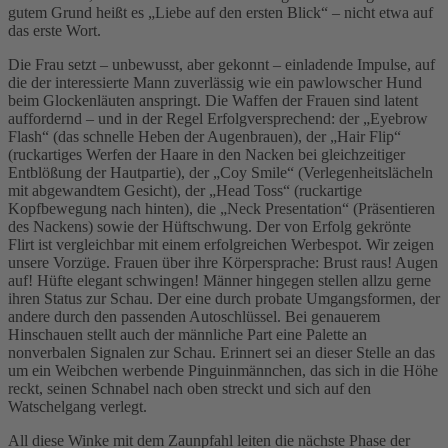
gutem Grund heißt es „Liebe auf den ersten Blick“ – nicht etwa auf
das erste Wort.
Die Frau setzt – unbewusst, aber gekonnt – einladende Impulse, auf
die der interessierte Mann zuverlässig wie ein pawlowscher Hund
beim Glockenläuten anspringt. Die Waffen der Frauen sind latent
auffordernd – und in der Regel Erfolgversprechend: der „Eyebrow
Flash“ (das schnelle Heben der Augenbrauen), der „Hair Flip“
(ruckartiges Werfen der Haare in den Nacken bei gleichzeitiger
Entblößung der Hautpartie), der „Coy Smile“ (Verlegenheitslächeln
mit abgewandtem Gesicht), der „Head Toss“ (ruckartige
Kopfbewegung nach hinten), die „Neck Presentation“ (Präsentieren
des Nackens) sowie der Hüftschwung. Der von Erfolg gekrönte
Flirt ist vergleichbar mit einem erfolgreichen Werbespot. Wir zeigen
unsere Vorzüge. Frauen über ihre Körpersprache: Brust raus! Augen
auf! Hüfte elegant schwingen! Männer hingegen stellen allzu gerne
ihren Status zur Schau. Der eine durch probate Umgangsformen, der
andere durch den passenden Autoschlüssel. Bei genauerem
Hinschauen stellt auch der männliche Part eine Palette an
nonverbalen Signalen zur Schau. Erinnert sei an dieser Stelle an das
um ein Weibchen werbende Pinguinmännchen, das sich in die Höhe
reckt, seinen Schnabel nach oben streckt und sich auf den
Watschelgang verlegt.
All diese Winke mit dem Zaunpfahl leiten die nächste Phase der