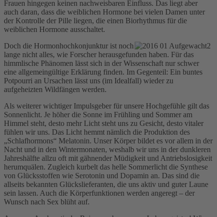
Frauen hingegen keinen nachweisbaren Einfluss. Das liegt aber
auch daran, dass die weiblichen Hormone bei vielen Damen unter
der Kontrolle der Pille liegen, die einen Biorhythmus für die
weiblichen Hormone ausschaltet.
Doch die Hormonhochkonjunktur ist noch
lange nicht alles, wie Forscher herausgefunden haben. Für das
himmlische Phänomen lässt sich in der Wissenschaft nur schwer
eine allgemeingültige Erklärung finden. Im Gegenteil: Ein buntes
Potpourri an Ursachen lässt uns (im Idealfall) wieder zu
aufgeheizten Wildfängen werden.
Als weiterer wichtiger Impulsgeber für unsere Hochgefühle gilt das
Sonnenlicht. Je höher die Sonne im Frühling und Sommer am
Himmel steht, desto mehr Licht steht uns zu Gesicht, desto vitaler
fühlen wir uns. Das Licht hemmt nämlich die Produktion des
„Schlafhormons“ Melatonin. Unser Körper bildet es vor allem in der
Nacht und in den Wintermonaten, weshalb wir uns in der dunkleren
Jahreshälfte allzu oft mit gähnender Müdigkeit und Antriebslosigkeit
herumquälen. Zugleich kurbelt das helle Sommerlicht die Synthese
von Glücksstoffen wie Serotonin und Dopamin an. Das sind die
allseits bekannten Glückslieferanten, die uns aktiv und guter Laune
sein lassen. Auch die Körperfunktionen werden angeregt – der
Wunsch nach Sex blüht auf.