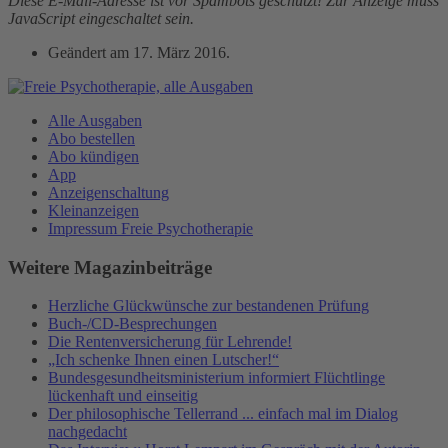
Diese E-Mail-Adresse ist vor Spambots geschützt! Zur Anzeige muss
JavaScript eingeschaltet sein.
Geändert am
17. März 2016
.
Alle Ausgaben
Abo bestellen
Abo kündigen
App
Anzeigenschaltung
Kleinanzeigen
Impressum Freie Psychotherapie
Weitere Magazinbeiträge
Herzliche Glückwünsche zur bestandenen Prüfung
Buch-/CD-Besprechungen
Die Rentenversicherung für Lehrende!
„Ich schenke Ihnen einen Lutscher!“
Bundesgesundheitsministerium informiert Flüchtlinge
lückenhaft und einseitig
Der philosophische Tellerrand ... einfach mal im Dialog
nachgedacht