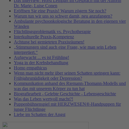
Das Interview: Horst Lempart im Gespräch mit der Autorin
Dr. Marie- Luise Conen
Eröffnen Sie eine Praxis! Warum zögern Sie noch?
Warum tun wir uns so schwer damit, neu anzufangen?
Ambulante psychoonkologische Beratung in den eigenen vier
Wänden
Flüchtlingsproblematik vs. Psychotherapie
Interkulturelle Praxis-Kompetenz
Achtung bei gemieteten Praxisräumen!
„Stimmungen sind auch eine Frage, wie man sein Leben
interpretiert.“
Aufgewacht ... es ist Frühling!
Yoga in der Krebsbehandlung
Homo empathicus
Wenn man nicht mehr über seinen Schatten springen kann:
Frühjahrsmüdigkeit oder Depression?
Kommunikation anhand des Riemann-Thomann-Modells und
was das mit unserem Körper zu tun hat
Biografiearbeit - Gelebte Geschichte - Lebensgeschichte
Was das Leben wertvoll macht?!
Puppenbühnenspiel mit HERZWESEN®-Handpuppen für
junge Flüchtlinge
Liebe im Schatten der Angst