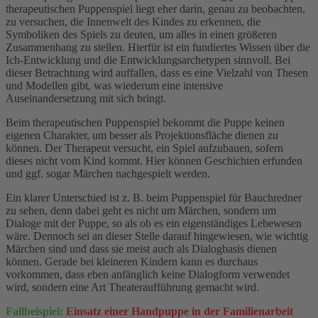
therapeutischen Puppenspiel liegt eher darin, genau zu beobachten,
zu versuchen, die Innenwelt des Kindes zu erkennen, die
Symboliken des Spiels zu deuten, um alles in einen größeren
Zusammenhang zu stellen. Hierfür ist ein fundiertes Wissen über die
Ich-Entwicklung und die Entwicklungsarchetypen sinnvoll. Bei
dieser Betrachtung wird auffallen, dass es eine Vielzahl von Thesen
und Modellen gibt, was wiederum eine intensive
Auseinandersetzung mit sich bringt.
Beim therapeutischen Puppenspiel bekommt die Puppe keinen
eigenen Charakter, um besser als Projektionsfläche dienen zu
können. Der Therapeut versucht, ein Spiel aufzubauen, sofern
dieses nicht vom Kind kommt. Hier können Geschichten erfunden
und ggf. sogar Märchen nachgespielt werden.
Ein klarer Unterschied ist z. B. beim Puppenspiel für Bauchredner
zu sehen, denn dabei geht es nicht um Märchen, sondern um
Dialoge mit der Puppe, so als ob es ein eigenständiges Lebewesen
wäre. Dennoch sei an dieser Stelle darauf hingewiesen, wie wichtig
Märchen sind und dass sie meist auch als Dialogbasis dienen
können. Gerade bei kleineren Kindern kann es durchaus
vorkommen, dass eben anfänglich keine Dialogform verwendet
wird, sondern eine Art Theateraufführung gemacht wird.
Fallbeispiel:
Einsatz einer Handpuppe in der Familienarbeit