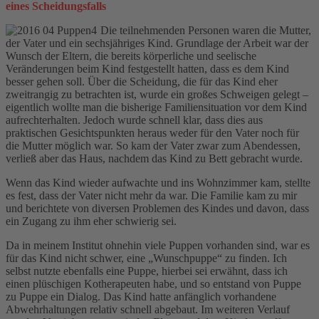
eines Scheidungsfalls
Die teilnehmenden Personen waren die Mutter,
der Vater und ein sechsjähriges Kind. Grundlage der Arbeit war der
Wunsch der Eltern, die bereits körperliche und seelische
Veränderungen beim Kind festgestellt hatten, dass es dem Kind
besser gehen soll. Über die Scheidung, die für das Kind eher
zweitrangig zu betrachten ist, wurde ein großes Schweigen gelegt –
eigentlich wollte man die bisherige Familiensituation vor dem Kind
aufrechterhalten. Jedoch wurde schnell klar, dass dies aus
praktischen Gesichtspunkten heraus weder für den Vater noch für
die Mutter möglich war. So kam der Vater zwar zum Abendessen,
verließ aber das Haus, nachdem das Kind zu Bett gebracht wurde.
Wenn das Kind wieder aufwachte und ins Wohnzimmer kam, stellte
es fest, dass der Vater nicht mehr da war. Die Familie kam zu mir
und berichtete von diversen Problemen des Kindes und davon, dass
ein Zugang zu ihm eher schwierig sei.
Da in meinem Institut ohnehin viele Puppen vorhanden sind, war es
für das Kind nicht schwer, eine „Wunschpuppe“ zu finden. Ich
selbst nutzte ebenfalls eine Puppe, hierbei sei erwähnt, dass ich
einen plüschigen Kotherapeuten habe, und so entstand von Puppe
zu Puppe ein Dialog. Das Kind hatte anfänglich vorhandene
Abwehrhaltungen relativ schnell abgebaut. Im weiteren Verlauf