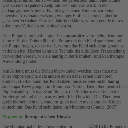
Schauspiel aufführen zu wollen. Sie geben sich damit eine Bühne,
was zu einem späteren Zeitpunkt sehr sinnvoll wird. In der
pädagogischen Arbeit z. B. mit legasthenen Kindern wird eine
intensive Auseinandersetzung weniger Einfluss nehmen, aber im
gesamten Verhalten lässt sich häufig erklären, warum gerade dieses
oder jenes Verhalten zu beobachten ist.
Eine Puppe kann hierbei gute Lösungsansätze vermitteln, denn nun
kann z. B. der Trainer über die Puppe mit dem Kind sprechen und
die Puppe fragen, ob sie weiß, warum das Kind sich denn gerade so
verhalten hat. Hierbei kann die Technik der zirkulären Fragestellung
verwendet werden, wie sie häufig in der Familien- und Paartherapie
Anwendung findet.
Am Anfang muss die Scheu überwunden werden, dass man mit
einer Puppe spricht, dass andere einen dabei sehen und hören
können. Hierbei kann das Kind sitzen, muss es aber nicht, häufig
sind sogar Bewegungen im Raum von Vorteil. Beim therapeutischen
Puppenspiel spielt das Kind für sich, die Spielprozesse stehen im
Vordergrund und alles, was es beim Kind bewirkt. Der Therapeut
greift hierbei nicht ein, sondern spielt nach Anweisung des Kindes
einfach mit. Das Kind steht dabei im Mittelpunkt (Gauda, 2007).
Puppen im
therapeutischen Einsatz
Die Hauptaufgabe des Therapeuten im