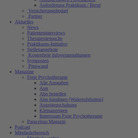
Anforderung Praktikum / Beruf
Versicherungsbedarf
Partner
Aktuelles
News
Patienteninterviews
Therapeutensuche
Praktikums-Initiative
Stellenangebote
Kostenfreie Infoveranstaltungen
Symposien
Pinnwand
Magazine
Freie Psychotherapie
Alle Ausgaben
App
Abo bestellen
Abo kündigen [Widerrufsbutton]
Anzeigenschaltung
Kleinanzeigen
Impressum Freie Psychotherapie
Paracelsus Magazin
Podcast
Mitgliederbereich