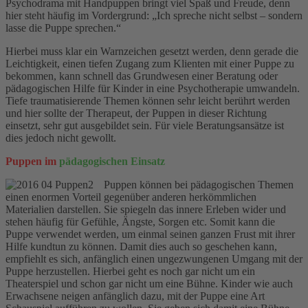
Psychodrama mit Handpuppen bringt viel Spaß und Freude, denn
hier steht häufig im Vordergrund: „Ich spreche nicht selbst – sondern
lasse die Puppe sprechen.“
Hierbei muss klar ein Warnzeichen gesetzt werden, denn gerade die
Leichtigkeit, einen tiefen Zugang zum Klienten mit einer Puppe zu
bekommen, kann schnell das Grundwesen einer Beratung oder
pädagogischen Hilfe für Kinder in eine Psychotherapie umwandeln.
Tiefe traumatisierende Themen können sehr leicht berührt werden
und hier sollte der Therapeut, der Puppen in dieser Richtung
einsetzt, sehr gut ausgebildet sein. Für viele Beratungsansätze ist
dies jedoch nicht gewollt.
Puppen im
pädagogischen Einsatz
Puppen können bei pädagogischen Themen
einen enormen Vorteil gegenüber anderen herkömmlichen
Materialien darstellen. Sie spiegeln das innere Erleben wider und
stehen häufig für Gefühle, Ängste, Sorgen etc. Somit kann die
Puppe verwendet werden, um einmal seinen ganzen Frust mit ihrer
Hilfe kundtun zu können. Damit dies auch so geschehen kann,
empfiehlt es sich, anfänglich einen ungezwungenen Umgang mit der
Puppe herzustellen. Hierbei geht es noch gar nicht um ein
Theaterspiel und schon gar nicht um eine Bühne. Kinder wie auch
Erwachsene neigen anfänglich dazu, mit der Puppe eine Art