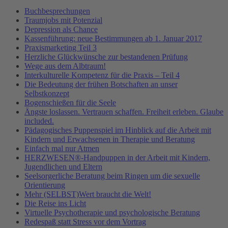
Buchbesprechungen
Traumjobs mit Potenzial
Depression als Chance
Kassenführung: neue Bestimmungen ab 1. Januar 2017
Praxismarketing Teil 3
Herzliche Glückwünsche zur bestandenen Prüfung
Wege aus dem Albtraum!
Interkulturelle Kompetenz für die Praxis – Teil 4
Die Bedeutung der frühen Botschaften an unser
Selbstkonzept
Bogenschießen für die Seele
Ängste loslassen. Vertrauen schaffen. Freiheit erleben. Glaube
included.
Pädagogisches Puppenspiel im Hinblick auf die Arbeit mit
Kindern und Erwachsenen in Therapie und Beratung
Einfach mal nur Atmen
HERZWESEN®-Handpuppen in der Arbeit mit Kindern,
Jugendlichen und Eltern
Seelsorgerliche Beratung beim Ringen um die sexuelle
Orientierung
Mehr (SELBST)Wert braucht die Welt!
Die Reise ins Licht
Virtuelle Psychotherapie und psychologische Beratung
Redespaß statt Stress vor dem Vortrag