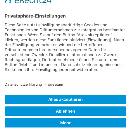
Service-Team
05021-8650320
Diese E-Mail-Adresse ist vor Spambots geschützt! Zur Anzeige
muss JavaScript eingeschaltet sein.
Wir sind Mitglied
VFP
Impressum
Datenschutzerklärung
Login
Widerrufsbutton
Verband Freier Psychotherapeuten, Heilpraktiker für Psychotherapie