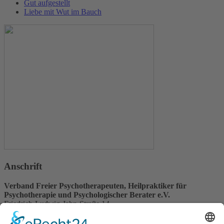
Gut aufgestellt
Liebe mit Wut im Bauch
Anschrift
Verband Freier Psychotherapeuten, Heilpraktiker für
Psychotherapie und Psychologischer Berater e.V.
Friedrich-Ludwig-Jahn-Straße 14
31582 Nienburg/Weser