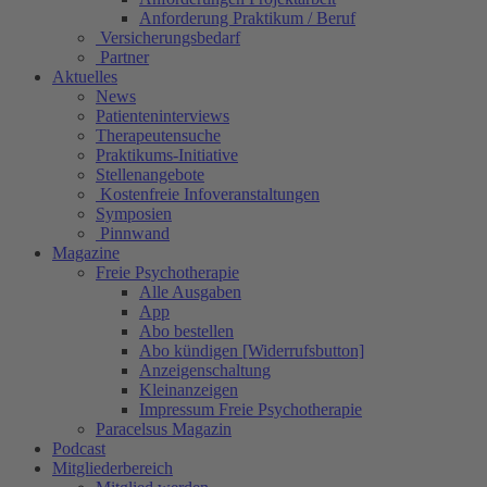
Anforderung Praktikum / Beruf
Versicherungsbedarf
Partner
Aktuelles
News
Patienteninterviews
Therapeutensuche
Praktikums-Initiative
Stellenangebote
Kostenfreie Infoveranstaltungen
Symposien
Pinnwand
Magazine
Freie Psychotherapie
Alle Ausgaben
App
Abo bestellen
Abo kündigen [Widerrufsbutton]
Anzeigenschaltung
Kleinanzeigen
Impressum Freie Psychotherapie
Paracelsus Magazin
Podcast
Mitgliederbereich