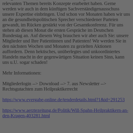
relevanten Themen bereits Konzepte erarbeitet haben. Gerne
werden wir auch in dem künftigen Sachverständigenausschuss
unsere Expertise einbringen. Und schon vor Monaten haben wir uns
an die gesundheitspolitischen Sprecher verschiedener Parteien
gewandt, im Rücken gestärkt von der Gesamtkonferenz. Für uns
stehen ab diesen Monat die ersten Gespräche im Deutschen
Bundestag an. Auf diesem Weg brauchen wir aber auch Sie: unsere
Mitglieder und Ihre Patientinnen und Patienten! Wir werden Sie in
den nächsten Wochen und Monaten zu gezielten Aktionen
auffordern. Denn hektisches, unüberlegtes und unkoordiniertes
Handeln macht in der gegenwärtigen Situation keinen Sinn, kann
uns u.U. sogar schaden!
Mehr Informationen:
Mitgliederlogin --> Download --> 7. aus Newsletter -->
Rechtsgutachten zum Heilpraktikerrecht
https://www.evergabe-online.de/tenderdetails.html?1&id=291253
https://www.aerztezeitung.de/Politik/Will-Spahn-Heilpraktikern-an-
den-Kragen-403281.html