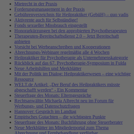
Mietrecht in der Praxis
Forderungsmanagement in der Praxis
Gebührenverzeichnis für Heilpraktiker (GebüH) – quo vadis
Aktivrente auch für Selbständige!
Fonds sexueller Missbrauch eingestellt
Honorarkürzungen bei den approbierten Psychotherapeuten
Therapeuten-Bereitschaftsdienst 2.0 – Jetzt Bereitschaft
anbieten
Vorsicht bei Werbeanschreiben und Kooperationen
Abrechnungs-Webinare regelmäßig alle 4 Wochen
Heilpraktiker für Psychotherapie als Unternehmenskategorie
Rückblick auf das 67. Psychotherapie-Symposium in Fulda
Neue Arbeitshilfen und Merkblätter
Mit der Politik im Dialog: Heilpraktikerwesen – eine wichtige
Ressource
WELT.de Artikel: „Der Beruf des Heilpraktikers müsste
abgeschafft werden“ - Ein Kommentar
Steuerfrage des Monats: Elterngespräche
Rechtsanwältin Michaela Albrecht neu im Forum für
Werbungs- und Datenschutzfragen
Hannover: Gespräch im Landtag
Empirisches Gutachten – die wichtigsten Punkte
Steuerfrage des Monats: Buchführung ohne Steuerberater
Neue Merkblätter im Mitgliederportal zum Thema
Abrechnung und Fernbehandlung verfügbar