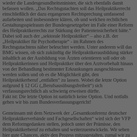
wieder die Landesgesundheitsminister, die sich ebenfalls damit
befassen wollen. „Das Rechtsgutachten soll das Heilpraktikerrecht
einschließlich der dazu ergangenen Rechtsprechung umfassend
aufarbeiten und insbesondere klären, ob und welchen rechtlichen
Gestaltungsspielraum der Bundesgesetzgeber im Falle einer Reform
des Heilpraktikerrechts zur Stärkung der Patientensicherheit hätte.“
Dabei soll auch der „sektorale Heilpraktiker“ – also z.B. der
„Heilpraktiker für Psychotherapie“ - im Rahmen des
Rechtsgutachtens näher beleuchtet werden. Unter anderem will das
BMG wissen, ob sich zukünftig die Heilpraktikerausbildung stärker
inhaltlich an der Ausbildung von Ärzten orientieren soll oder ob
Heilpraktikerinnen und Heilpraktiker über den Arztvorbehalt hinaus
von der Behandlung bestimmter Erkrankungen ausgeschlossen
werden sollen und ob es die Möglichkeit gibt, den
Heilpraktikerberuf „entfallen“ zu lassen. Wobei die letzte Option
aufgrund § 12 GG („Berufsausübungsfreiheit“) sich
verfassungsrechtlich als schwierig erweisen dürfte.
Fakt ist: Die letzte Option ist natürlich keine Option. Und notfalls
gehen wir bis zum Bundesverfassungsgericht!
Gemeinsam mit dem Netzwerk der „Gesamtkonferenz deutscher
Heilpraktikerverbände und Fachgesellschaften“ wird sich der VFP
dem Reformgedanken stellen, jedoch unter der Prämisse, den
Heilpraktikerberuf zu erhalten und weiterzuentwickeln. Wir sehen
hier gute Chancen, aktiv den Prozess mitzugestalten, zumal wir zu