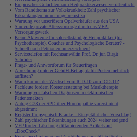
Empirisches Gutachten zum Heilpraktikerwesen veröffentlicht
Vom Randthema zur Volkskrankheit: Zahl psychischer
Erkrankungen nimmt ungebremst zu
Warnung vor unseriösem Opalverkäufer aus den USA
Sinnvolle private Altersvorsorge durch das VFP-
Versorgungswerk
Keine Aktivrente für soloselbständige Heilpraktiker (für
Psychotherapie), Coaches und Psychologische Berater? -
Schnell noch Petitionen unterzeichnen!
Servicetelefon mit Rechtsanwältin Prof. Dr. jur. Birgit
Schröder
Frage- und Antwortforum für Steuerfragen
Abrechnung unterer GebüH-Betrag, dafür Posten mehrfach
auflisten?
Wann kommt der Wechsel vom ICD-10 zum ICD-11?
Fachleute fordern Kostenerstattung bei Musiktherapie
Warnung vor falschen Diagnosen in elektronischen
Patientenakten
Antrag G28 der SPD über Homöopathie vorerst nicht
abgestimmt
Register für psychisch Kranke – Ein gefährlicher Vorschlag!
Zahl psychischer Erkrankungen auch 2024 weiter steigend
VFP fordert Löschung diffamierenden Artikels auf
„DocCheck“
Berufsbeschreibung und Ausbildungsvorschläge für die