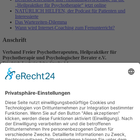
„Heilpraktiker für Psychotherapie“ jetzt online
NATÜRLICH HELFEN, der Podcast für Patienten und
Interessierte
Das Wartezeiten-Dilemma
Wann wird Internet-Coaching zum Fernunterricht?
Anschrift
Verband Freier Psychotherapeuten, Heilpraktiker für
Psychotherapie und Psychologischer Berater e.V.
Friedrich-Ludwig-Jahn-Straße 14
31582 Nienburg/Weser
Service-Team
05021-8650320
Diese E-Mail-Adresse ist vor Spambots geschützt! Zur Anzeige
muss JavaScript eingeschaltet sein.
Wir sind Mitglied