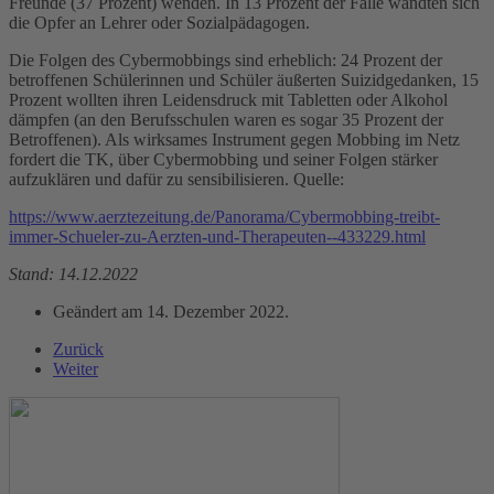
Freunde (37 Prozent) wenden. In 13 Prozent der Fälle wandten sich
die Opfer an Lehrer oder Sozialpädagogen.
Die Folgen des Cybermobbings sind erheblich: 24 Prozent der
betroffenen Schülerinnen und Schüler äußerten Suizidgedanken, 15
Prozent wollten ihren Leidensdruck mit Tabletten oder Alkohol
dämpfen (an den Berufsschulen waren es sogar 35 Prozent der
Betroffenen). Als wirksames Instrument gegen Mobbing im Netz
fordert die TK, über Cybermobbing und seiner Folgen stärker
aufzuklären und dafür zu sensibilisieren. Quelle:
https://www.aerztezeitung.de/Panorama/Cybermobbing-treibt-
immer-Schueler-zu-Aerzten-und-Therapeuten--433229.html
Stand: 14.12.2022
Geändert am
14. Dezember 2022
.
Zurück
Weiter