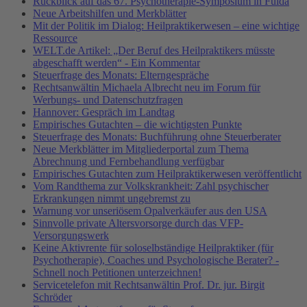
Rückblick auf das 67. Psychotherapie-Symposium in Fulda
Neue Arbeitshilfen und Merkblätter
Mit der Politik im Dialog: Heilpraktikerwesen – eine wichtige
Ressource
WELT.de Artikel: „Der Beruf des Heilpraktikers müsste
abgeschafft werden“ - Ein Kommentar
Steuerfrage des Monats: Elterngespräche
Rechtsanwältin Michaela Albrecht neu im Forum für
Werbungs- und Datenschutzfragen
Hannover: Gespräch im Landtag
Empirisches Gutachten – die wichtigsten Punkte
Steuerfrage des Monats: Buchführung ohne Steuerberater
Neue Merkblätter im Mitgliederportal zum Thema
Abrechnung und Fernbehandlung verfügbar
Empirisches Gutachten zum Heilpraktikerwesen veröffentlicht
Vom Randthema zur Volkskrankheit: Zahl psychischer
Erkrankungen nimmt ungebremst zu
Warnung vor unseriösem Opalverkäufer aus den USA
Sinnvolle private Altersvorsorge durch das VFP-
Versorgungswerk
Keine Aktivrente für soloselbständige Heilpraktiker (für
Psychotherapie), Coaches und Psychologische Berater? -
Schnell noch Petitionen unterzeichnen!
Servicetelefon mit Rechtsanwältin Prof. Dr. jur. Birgit
Schröder