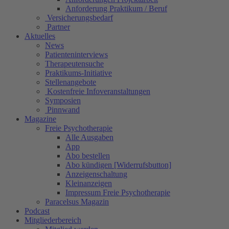
Anforderung Praktikum / Beruf
Versicherungsbedarf
Partner
Aktuelles
News
Patienteninterviews
Therapeutensuche
Praktikums-Initiative
Stellenangebote
Kostenfreie Infoveranstaltungen
Symposien
Pinnwand
Magazine
Freie Psychotherapie
Alle Ausgaben
App
Abo bestellen
Abo kündigen [Widerrufsbutton]
Anzeigenschaltung
Kleinanzeigen
Impressum Freie Psychotherapie
Paracelsus Magazin
Podcast
Mitgliederbereich