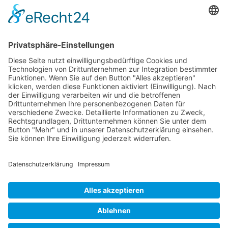
31582 Nienburg/Weser
Service-Team
05021-8650320
Diese E-Mail-Adresse ist vor Spambots geschützt! Zur Anzeige
muss JavaScript eingeschaltet sein.
Wir sind Mitglied
VFP
Impressum
Datenschutzerklärung
Login
Widerrufsbutton