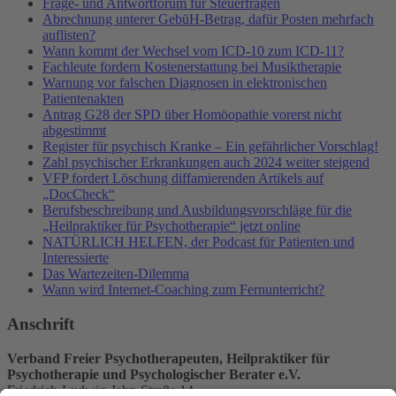
Frage- und Antwortforum für Steuerfragen
Abrechnung unterer GebüH-Betrag, dafür Posten mehrfach
auflisten?
Wann kommt der Wechsel vom ICD-10 zum ICD-11?
Fachleute fordern Kostenerstattung bei Musiktherapie
Warnung vor falschen Diagnosen in elektronischen
Patientenakten
Antrag G28 der SPD über Homöopathie vorerst nicht
abgestimmt
Register für psychisch Kranke – Ein gefährlicher Vorschlag!
Zahl psychischer Erkrankungen auch 2024 weiter steigend
VFP fordert Löschung diffamierenden Artikels auf
„DocCheck“
Berufsbeschreibung und Ausbildungsvorschläge für die
„Heilpraktiker für Psychotherapie“ jetzt online
NATÜRLICH HELFEN, der Podcast für Patienten und
Interessierte
Das Wartezeiten-Dilemma
Wann wird Internet-Coaching zum Fernunterricht?
Anschrift
Verband Freier Psychotherapeuten, Heilpraktiker für
Psychotherapie und Psychologischer Berater e.V.
Friedrich-Ludwig-Jahn-Straße 14